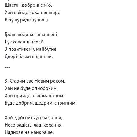
Щастя і добро в сім’ю,
Хай ввійде кохання щире
В душу радісну твою.
Гроші водяться в кишені
І у схованці нехай,
З позитивом у майбутнє
Двері тільки відчиняй.
***
Зі Старим вас Новим роком,
Хай не буде однобоким.
Хай прийде різноманітним:
Буде добрим, щедрим, спритним!
Хай здійснить усі бажання,
Несе радість, лад, кохання.
Надихає на найкраще,