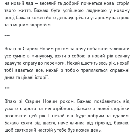
на новий лад — веселий та добрий почнеться нова історія
твого життя. Бажаю бути успішною людиною у новому
році, бажаю кожен його день зустрічати у гарному настрою
та з міцним здоров’ям.
***
Вітаю зі Старим Новим роком та хочу побажати залишити
усе сумне в минулому, взяти з собою в новий рік велику
вдачу та спрагу до перемоги. Нехай щастить весь рік, нехай
тобі вдається все, нехай з тобою трапляються справжні
дива та цікаві історії.
***
Вітаю зі Старим Новим роком. Бажаю позбавитись від
усього старого та непотрібного, бажаю з нової сторінки
розпочати цей рік. І нехай він буде добрим та вдалим.
Бажаю сяяти від щастя, наче ялинка від гірлянд, бажаю,
щоб святковий настрій у тебе був кожен день.