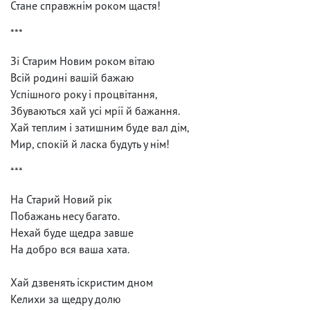
Стане справжнім роком щастя!
***
Зі Старим Новим роком вітаю
Всій родині вашій бажаю
Успішного року і процвітання,
Збуваються хай усі мрії й бажання.
Хай теплим і затишним буде вал дім,
Мир, спокій й ласка будуть у нім!
***
На Старий Новий рік
Побажань несу багато.
Нехай буде щедра завше
На добро вся ваша хата.
Хай дзвенять іскристим дном
Келихи за щедру долю