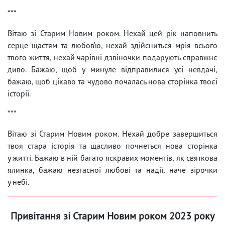
***
Вітаю зі Старим Новим роком. Нехай цей рік наповнить
серце щастям та любов’ю, нехай здійсниться мрія всього
твого життя, нехай чарівні дзвіночки подарують справжнє
диво. Бажаю, щоб у минуле відправилися усі невдачі,
бажаю, щоб цікаво та чудово почалась нова сторінка твоєї
історії.
***
Вітаю зі Старим Новим роком. Нехай добре завершиться
твоя стара історія та щасливо почнеться нова сторінка
у житті. Бажаю в ній багато яскравих моментів, як святкова
ялинка, бажаю незгасної любові та надії, наче зірочки
у небі.
Привітання зі Старим Новим роком 2023 року