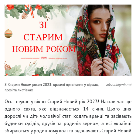
Зі Старим Новим роком 2023: красиві привітання у віршах,
afisha.bigmir.net
прозі та листівках
Ось і стукає у вікно Старий Новий рік 2023! Настав час ще
одного свята, яке відзначається 14 січня. Цього дня
дорослі чи діти чоловічої статі ходять вранці та засівають
будинки сусідів, друзів та родичів зерном, а всі українці
збираються у родинному колі та відзначають Старий Новий