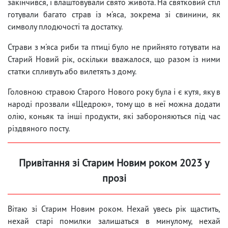
закінчився, і влаштовували свято живота. На святковий стіл
готували багато страв із м'яса, зокрема зі свинини, як
символу плодючості та достатку.
Страви з м'яса риби та птиці було не прийнято готувати на
Старий Новий рік, оскільки вважалося, що разом із ними
статки спливуть або вилетять з дому.
Головною стравою Старого Нового року була і є кутя, яку в
народі прозвали «Щедрою», тому що в неї можна додати
олію, коньяк та інші продукти, які забороняються під час
різдвяного посту.
Привітання зі Старим Новим роком 2023 у
прозі
Вітаю зі Старим Новим роком. Нехай увесь рік щастить,
нехай старі помилки залишаться в минулому, нехай