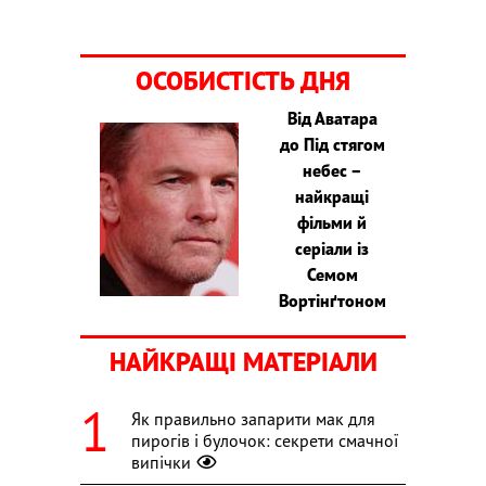
ОСОБИСТІСТЬ ДНЯ
Від Аватара
до Під стягом
небес –
найкращі
фільми й
серіали із
Семом
Вортінґтоном
НАЙКРАЩІ МАТЕРІАЛИ
Як правильно запарити мак для
пирогів і булочок: секрети смачної
випічки