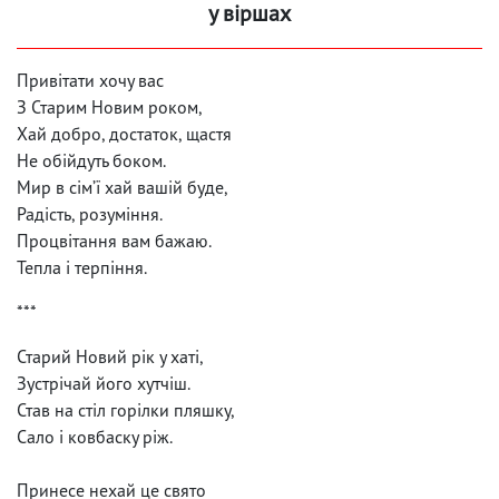
у віршах
Привітати хочу вас
З Старим Новим роком,
Хай добро, достаток, щастя
Не обійдуть боком.
Мир в сім’ї хай вашій буде,
Радість, розуміння.
Процвітання вам бажаю.
Тепла і терпіння.
***
Старий Новий рік у хаті,
Зустрічай його хутчіш.
Став на стіл горілки пляшку,
Сало і ковбаску ріж.
Принесе нехай це свято