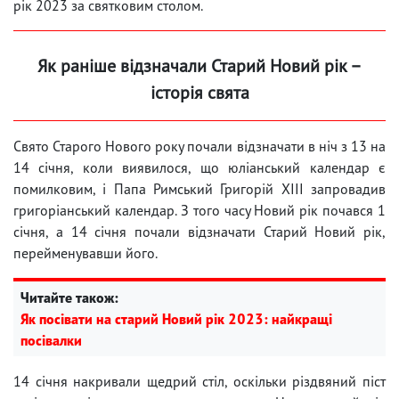
рік 2023 за святковим столом.
Як раніше відзначали Старий Новий рік –
історія свята
Свято Старого Нового року почали відзначати в ніч з 13 на
14 січня, коли виявилося, що юліанський календар є
помилковим, і Папа Римський Григорій XIII запровадив
григоріанський календар. З того часу Новий рік почався 1
січня, а 14 січня почали відзначати Старий Новий рік,
перейменувавши його.
Читайте також:
Як посівати на старий Новий рік 2023: найкращі
посівалки
14 січня накривали щедрий стіл, оскільки різдвяний піст