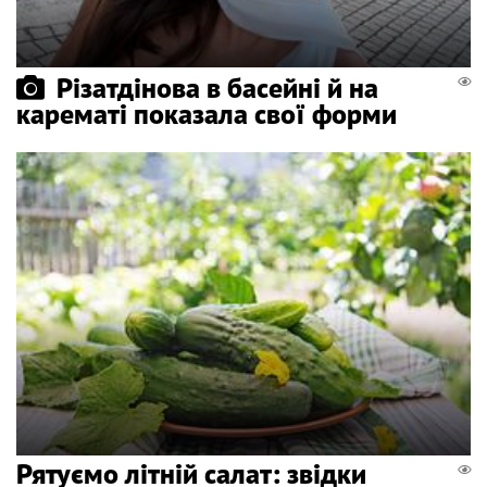
Різатдінова в басейні й на
карематі показала свої форми
Рятуємо літній салат: звідки