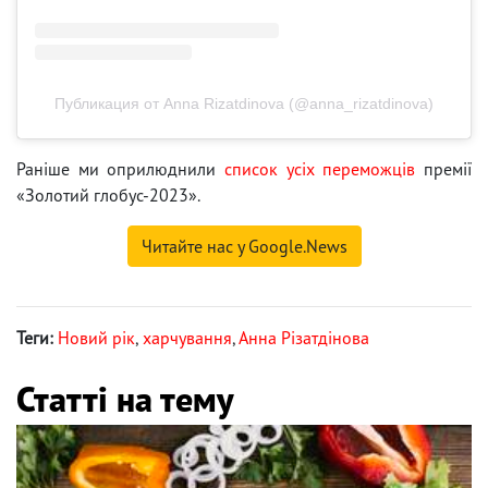
Публикация от Anna Rizatdinova (@anna_rizatdinova)
Раніше ми оприлюднили
список усіх переможців
премії
«Золотий глобус-2023».
Читайте нас у Google.News
Теги:
Новий рік
,
харчування
,
Анна Різатдінова
Статті на тему