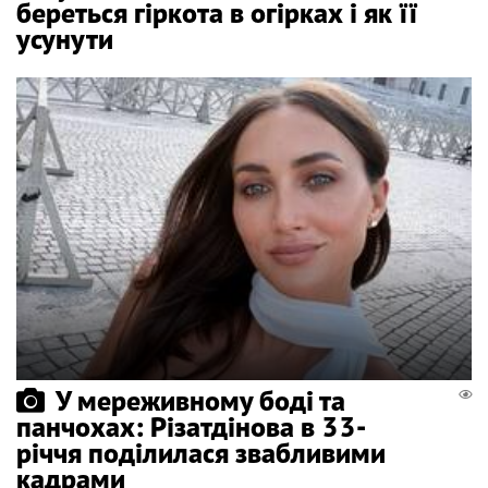
береться гіркота в огірках і як її
усунути
У мереживному боді та
панчохах: Різатдінова в 33-
річчя поділилася звабливими
кадрами