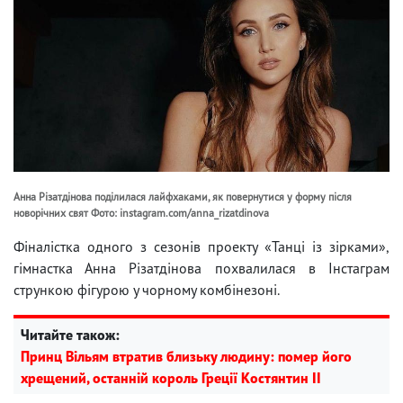
Анна Різатдінова поділилася лайфхаками, як повернутися у форму після
новорічних свят Фото: instagram.com/anna_rizatdinova
Фіналістка одного з сезонів проекту «Танці із зірками»,
гімнастка Анна Різатдінова похвалилася в Інстаграм
стрункою фігурою у чорному комбінезоні.
Читайте також:
Принц Вільям втратив близьку людину: помер його
хрещений, останній король Греції Костянтин II