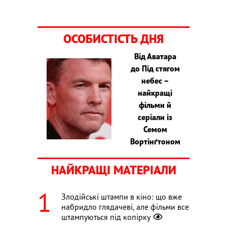
ОСОБИСТІСТЬ ДНЯ
Від Аватара
до Під стягом
небес –
найкращі
фільми й
серіали із
Семом
Вортінґтоном
НАЙКРАЩІ МАТЕРІАЛИ
Злодійські штампи в кіно: що вже
набридло глядачеві, але фільми все
штампуються під копірку