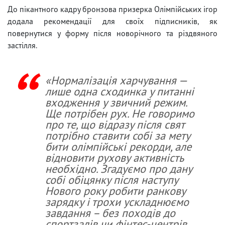
До пікантного кадру бронзова призерка Олімпійських ігор
додала рекомендації для своїх підписників, як
повернутися у форму після новорічного та різдвяного
застілля.
«Нормалізація харчування —
лише одна сходинка у питанні
входження у звичний режим.
Ще потрібен рух. Не говоримо
про те, що відразу після свят
потрібно ставити собі за мету
бити олімпійські рекорди, але
відновити рухову активність
необхідно. Згадуємо про дану
собі обіцянку після наступу
Нового року робити ранкову
зарядку і трохи ускладнюємо
завдання – без походів до
спортзалів чи фінтес-центрів