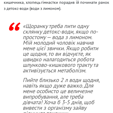
кишечника, хлопець гімнастки порадив їй починати ранок
з детокс-води (води з лимоном).
«Щоранку треба пити одну
склянку детокс-води, якщо по-
простому — вода з лимоном.
Мій молодий чоловік навчив
мене цієї звички. Якщо робити
це щодня, то ви відчуєте, як
швидко налагодиться робота
шлунково-кишкового тракту та
активізується метаболізм.
Пийте близько 2 л води щодня,
навіть якщо дуже важко. Для
мене особисто це величезне
випробування, але треба
дівчата! Хоча б 3-5 днів, щоб
вивести з організму зайву