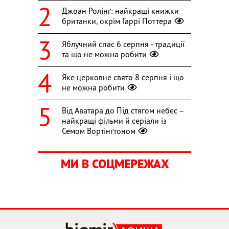
Джоан Ролінґ: найкращі книжки
британки, окрім Гаррі Поттера
Яблучний спас 6 серпня - традиції
та що не можна робити
Яке церковне свято 8 серпня і що
не можна робити
Від Аватара до Під стягом небес –
найкращі фільми й серіали із
Семом Вортінґтоном
МИ В СОЦМЕРЕЖАХ