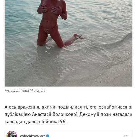
instagram volochkova_art
А ось враження, якими поділилися ті, хто ознайомився зі
публікацією Анастасії Волочкової. Декому її пози нагадали
календар далекобійника 96.