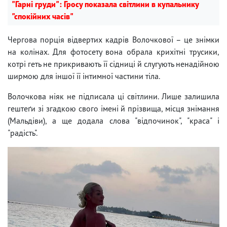
"Гарні груди": Гросу показала світлини в купальнику
"спокійних часів"
Чергова порція відвертих кадрів Волочкової – це знімки
на колінах. Для фотосету вона обрала крихітні трусики,
котрі геть не прикривають її сідниці й слугують ненадійною
ширмою для іншої її інтимної частини тіла.
Волочкова ніяк не підписала ці світлини. Лише залишила
гештеґи зі згадкою свого імені й прізвища, місця знімання
(Мальдіви), а ще додала слова "відпочинок", "краса" і
"радість".