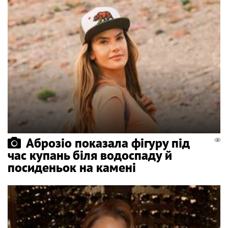
Аброзіо показала фігуру під
час купань біля водоспаду й
посиденьок на камені