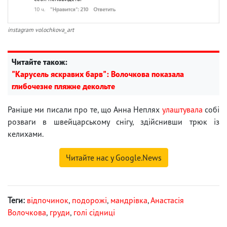
instagram volochkova_art
Читайте також:
"Карусель яскравих барв": Волочкова показала
глибочезне пляжне декольте
Раніше ми писали про те, що Анна Неплях
улаштувала
собі
розваги в швейцарському снігу, здійснивши трюк із
келихами.
Читайте нас у Google.News
Теги:
відпочинок
,
подорожі
,
мандрівка
,
Анастасія
Волочкова
,
груди
,
голі сідниці