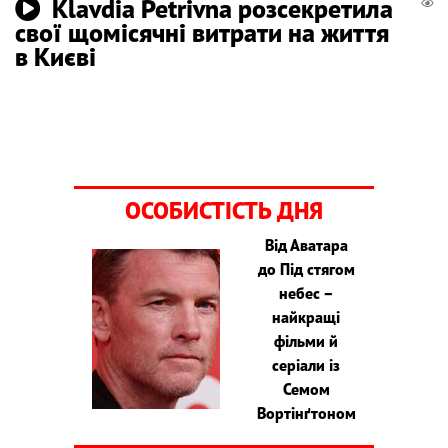
Klavdia Petrivna розсекретила
свої щомісячні витрати на життя
в Києві
ОСОБИСТІСТЬ ДНЯ
Від Аватара
до Під стягом
небес –
найкращі
фільми й
серіали із
Семом
Вортінґтоном