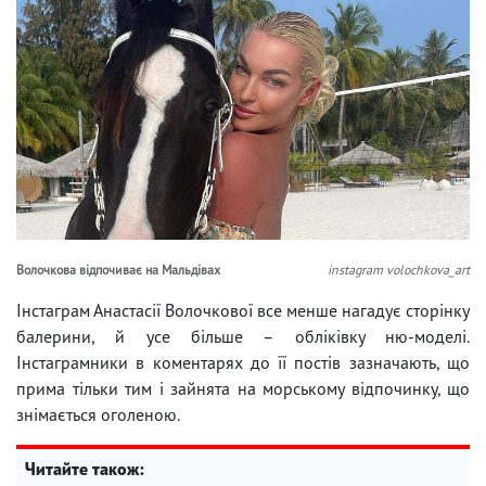
Волочкова відпочиває на Мальдівах
instagram volochkova_art
Інстаграм Анастасії Волочкової все менше нагадує сторінку
балерини, й усе більше – обліківку ню-моделі.
Інстаграмники в коментарях до її постів зазначають, що
прима тільки тим і зайнята на морському відпочинку, що
знімається оголеною.
Читайте також: