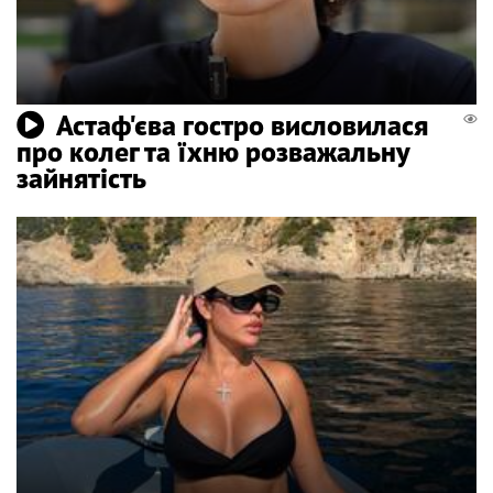
Астаф'єва гостро висловилася
про колег та їхню розважальну
зайнятість