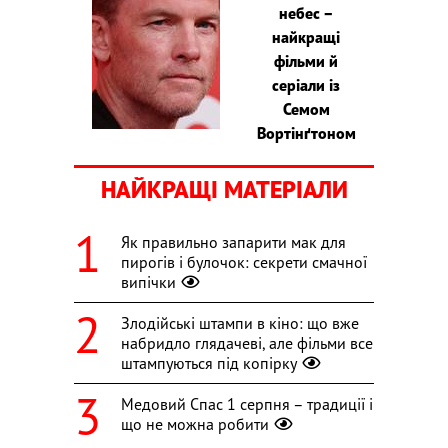
небес –
найкращі
фільми й
серіали із
Семом
Вортінґтоном
НАЙКРАЩІ МАТЕРІАЛИ
Як правильно запарити мак для
пирогів і булочок: секрети смачної
випічки
Злодійські штампи в кіно: що вже
набридло глядачеві, але фільми все
штампуються під копірку
Медовий Спас 1 серпня – традиції і
що не можна робити