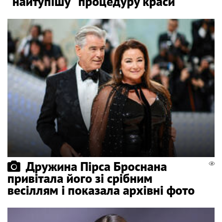
"найтупішу" процедуру краси
Дружина Пірса Броснана
привітала його зі срібним
весіллям і показала архівні фото