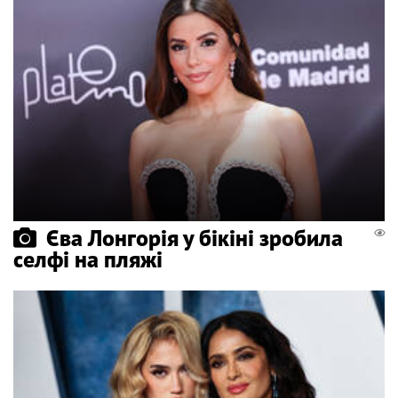
Єва Лонгорія у бікіні зробила
селфі на пляжі