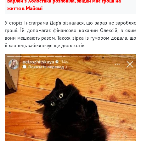
Варлей з Холостяка розповіла, звідки має гроші на
життя в Майямі
У сторіз Інстаграма Дар'я зізналася, що зараз не заробляє
гроші. Їй допомагає фінансово коханий Олексій, з яким
вони мешкають разом. Також зірка із гумором додала, що
її хлопець забезпечує ще двох котів.