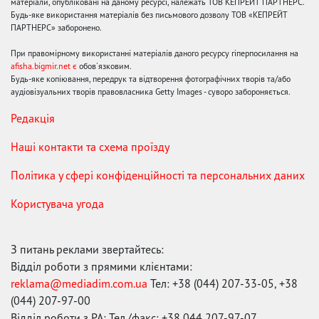
матеріали, опубліковані на даному ресурсі, належать ТОВ КЕПРЕЙТ ПАРТНЕРС.
Будь-яке використання матеріалів без письмового дозволу ТОВ «КЕПРЕЙТ
ПАРТНЕРС» заборонено.
При правомірному використанні матеріалів даного ресурсу гіперпосилання на
afisha.bigmir.net є
обов'язковим.
Будь-яке копіювання, передрук та відтворення фотографічних творів та/або
аудіовізуальних творів правовласника Getty Images - суворо забороняється.
Редакція
Наші контакти та схема проїзду
Політика у сфері конфіденційності та персональних даних
Користувача угода
З питань реклами звертайтесь:
Відділ роботи з прямими клієнтами:
reklama@mediadim.com.ua
Тел: +38 (044) 207-33-05, +38
(044) 207-97-00
Відділ роботи з РА: Тел./факс: +38 044 207-97-07