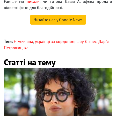
Раніше ми
писали
, чи готова Даша Астаф'єва продати
відверті фото для благодійності.
Читайте нас у Google.News
Теги:
Німеччина
,
українці за кордоном
,
шоу-бізнес
,
Дар`я
Петрожицька
Статті на тему