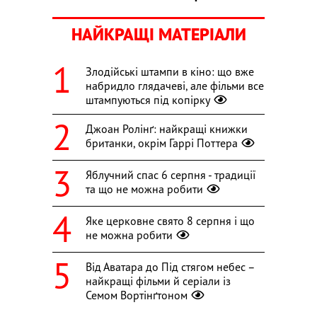
НАЙКРАЩІ МАТЕРІАЛИ
Злодійські штампи в кіно: що вже
набридло глядачеві, але фільми все
штампуються під копірку
Джоан Ролінґ: найкращі книжки
британки, окрім Гаррі Поттера
Яблучний спас 6 серпня - традиції
та що не можна робити
Яке церковне свято 8 серпня і що
не можна робити
Від Аватара до Під стягом небес –
найкращі фільми й серіали із
Семом Вортінґтоном