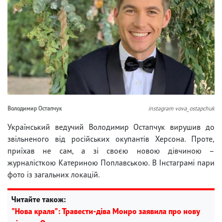
Володимир Остапчук
instagram vova_ostapchuk
Український ведучий Володимир Остапчук вирушив до
звільненого від російських окупантів Херсона. Проте,
приїхав не сам, а зі своєю новою дівчиною –
журналісткою Катериною Поплавською. В Інстаграмі пари
фото із загальних локацій.
Читайте також:
"Нова краля": Травести-діва Монро заявила про нову