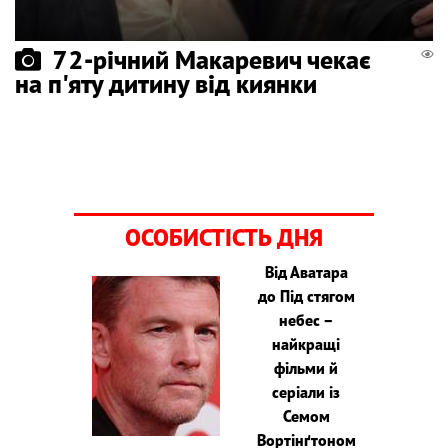
72-річний Макаревич чекає
на п'яту дитину від киянки
ОСОБИСТІСТЬ ДНЯ
Від Аватара
до Під стягом
небес –
найкращі
фільми й
серіали із
Семом
Вортінґтоном