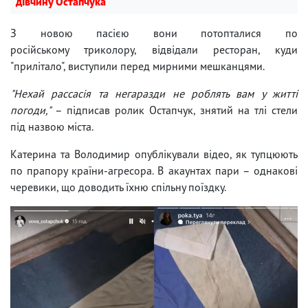
дівчину Остапчука
З новою пасією вони потопталися по
російському триколору, відвідали ресторан, куди
"прилітало", виступили перед мирними мешканцями.
"Нехай рассасія та негаразди не роблять вам у житті
погоди,"
– підписав ролик Остапчук, знятий на тлі стели
під назвою міста.
Катерина та Володимир опублікували відео, як тупцюють
по прапору країни-агресора. В акаунтах пари – однакові
черевики, що доводить їхню спільну поїздку.