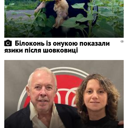
Білоконь із онукою показали
язики після шовковиці