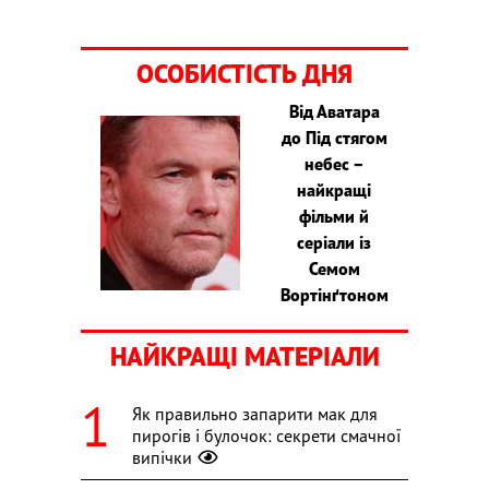
ОСОБИСТІСТЬ ДНЯ
Від Аватара
до Під стягом
небес –
найкращі
фільми й
серіали із
Семом
Вортінґтоном
НАЙКРАЩІ МАТЕРІАЛИ
Як правильно запарити мак для
пирогів і булочок: секрети смачної
випічки