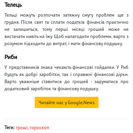
Телець
Тельці можуть розпочати затяжну смугу проблем ще з
грудня. Після свят та сплати податків фінансів практично
не залишиться, тому перші місяці грошей може не
вистачати навіть на їжу. Щоб налагодити проблеми, варто з
розумом підходити до витрат, і мати фінансову подушку.
Риби
У представників знака чекають фінансові гойдалки. У Риб
будуть як добрі заробітки, так і справжні фінансові дірки.
Варто уважніше ставитися до грошей - задуматися про
додатковий заробіток та фінансову подушку.
Читайте нас у Google.News
Теги:
гроші
,
гороскоп