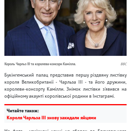
Король Чарльз ІІІ та королева-консорн Камілла.
BBC
Букінгемський палац представив першу різдвяну листівку
короля Великобританії - Чарльза III - та його дружини,
королеви-консорту Камілли. Знімок листівки з'явився на
офіційному акаунті королівської родини в Інстаграмі.
Читайте також:
Короля Чарльза ІІІ знову закидали яйцями
На фото - усміхнені ченці на зборах до Бремарського