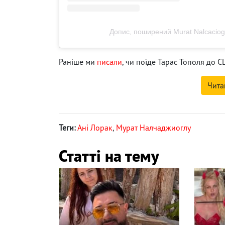
Допис, поширений Murat Nalcaciog
Раніше ми
писали
, чи поїде Тарас Тополя до 
Чита
Теги:
Ані Лорак
,
Мурат Налчаджиоглу
Статті на тему