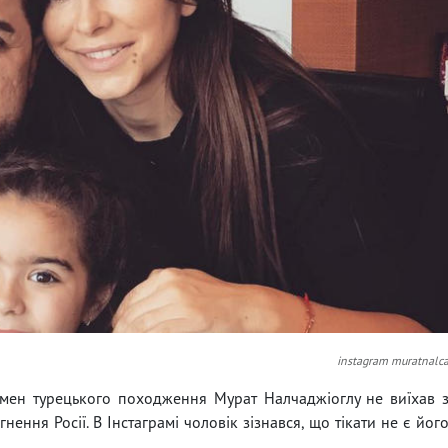
instagram muratnalc
смен турецького походження Мурат Налчаджіоглу не виїхав 
ення Росії. В Інстаграмі чоловік зізнався, що тікати не є йог