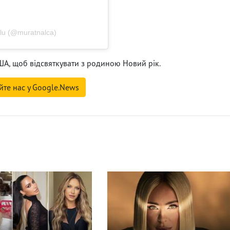
lu (@muratnalca)
США, щоб відсвяткувати з родиною Новий рік.
йте нас у Google.News