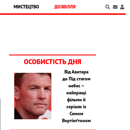
МИСТЕЦТВО
ДОЗВІЛЛЯ
ОСОБИСТІСТЬ ДНЯ
Від Аватара
до Під стягом
небес –
найкращі
фільми й
серіали із
Семом
Вортінґтоном