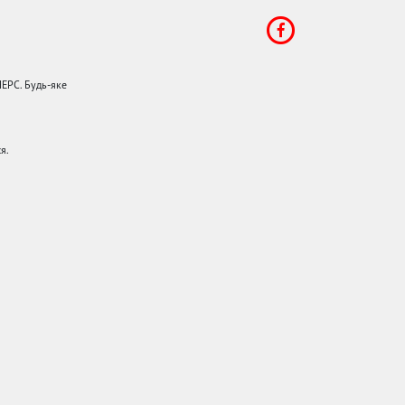
НЕРС. Будь-яке
я.