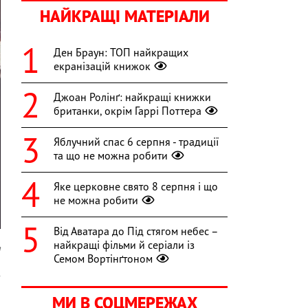
НАЙКРАЩІ МАТЕРІАЛИ
Ден Браун: ТОП найкращих
екранізацій книжок
Джоан Ролінґ: найкращі книжки
британки, окрім Гаррі Поттера
Яблучний спас 6 серпня - традиції
та що не можна робити
Яке церковне свято 8 серпня і що
не можна робити
Від Аватара до Під стягом небес –
найкращі фільми й серіали із
a
Семом Вортінґтоном
з
о
МИ В СОЦМЕРЕЖАХ