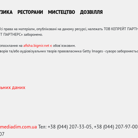
УЗИКА
РЕСТОРАНИ
МИСТЕЦТВО
ДОЗВІЛЛЯ
сі права на матеріали, опубліковані на даному ресурсі, належать ТОВ КЕПРЕЙТ ПАРТ
ЙТ ПАРТНЕРС» заборонено.
ерпосилання на
afisha.bigmir.net є
обов'язковим.
орів та/або аудіовізуальних творів правовласника Getty Images - суворо забороняєтьс
льних даних
mediadim.com.ua
Тел: +38 (044) 207-33-05, +38 (044) 207-97-00
-07