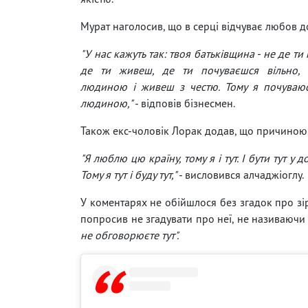
Мурат наголосив, що в серці відчуває любов д
"У нас кажуть так: твоя батьківщина - не де ти
де ти живеш, де ти почуваєшся вільно,
людиною і живеш з честю. Тому я почуваюс
людиною,"
- відповів бізнесмен.
Також екс-чоловік Лорак додав, що причиною з
"Я люблю цю країну, тому я і тут. І бути тут у 
Тому я тут і буду тут,"
- висловився алчаджіоглу.
У коментарях не обійшлося без згадок про зі
попросив не згадувати про неї, не називаючи 
не обговорюєте тут".