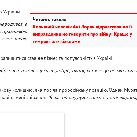
о України.
Читайте також:
 народився, а
Колишній чоловік Ані Лорак відреагував на її
 справжньою
виправдання не говорити про війну: Краще у
я тут такою
темряві, але вільними
алишитися став не бізнес та популярність в Україні.
добрі часи, а коли щось не добре, тікати, їхати – це не мій стиль
ркову колишню, яка посіла проросійську позицію. Однак Мура
навіть імені співачки:
"Я вас прошу дуже сильно: третя людина