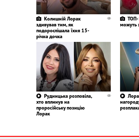
Колишній Лорак
ТОП-1
здивував тим, як
можуть 
подорослішала їхня 15-
річна дочка
Рудницька розповіла,
Лора
хто вплинув на
нагороду
проросійську позицію
розплак
Лорак