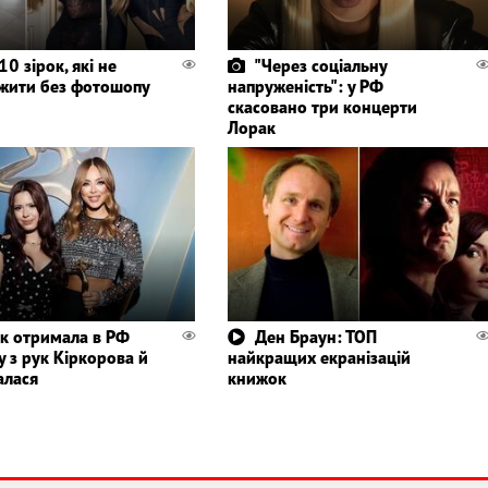
0 зірок, які не
"Через соціальну
жити без фотошопу
напруженість": у РФ
скасовано три концерти
Лорак
к отримала в РФ
Ден Браун: ТОП
 з рук Кіркорова й
найкращих екранізацій
алася
книжок