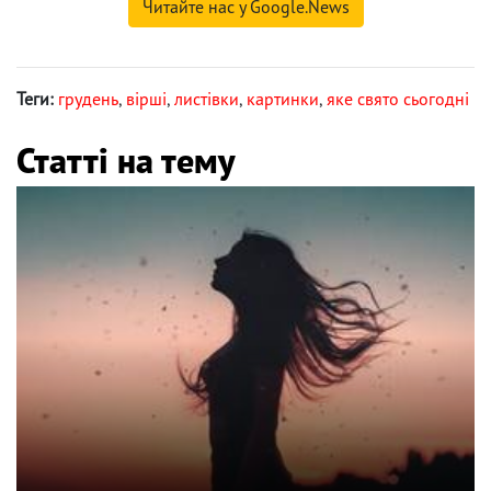
Читайте нас у Google.News
Теги:
грудень
,
вірші
,
листівки
,
картинки
,
яке свято сьогодні
Статті на тему