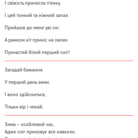
І свіжість принесла п'янку.
І цей тонкий та ніжний запах
Прийшов до мене уві сні.
А ранком кіт приніс на лапах
Пухнастий білий перший сніг!
Загадай бажання
У перший день зими.
І воно здійсниться,
Тільки вір і чекай.
Зима – особливий час,
Адже сніг приховує все навколо.