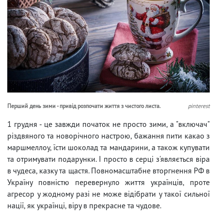
Перший день зими - привід розпочати життя з чистого листа.
pinterest
1 грудня - це завжди початок не просто зими, а "включач"
різдвяного та новорічного настрою, бажання пити какао з
маршмеллоу, їсти шоколад та мандарини, а також купувати
та отримувати подарунки. І просто в серці з'являється віра
в чудеса, казку та щастя. Повномасштабне вторгнення РФ в
Україну повністю перевернуло життя українців, проте
агресор у жодному разі не може відібрати у такої сильної
нації, як українці, віру в прекрасне та чудове.