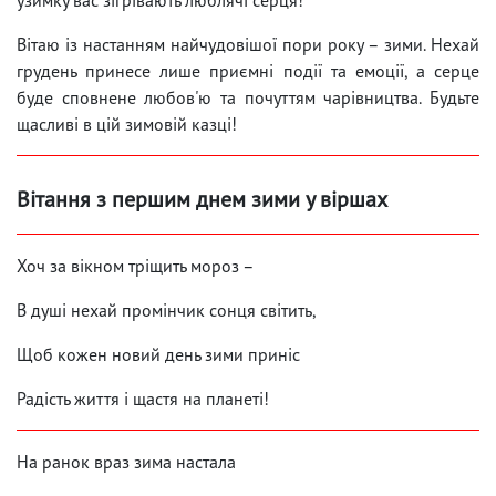
Вітаю із настанням найчудовішої пори року – зими. Нехай
грудень принесе лише приємні події та емоції, а серце
буде сповнене любов'ю та почуттям чарівництва. Будьте
щасливі в цій зимовій казці!
Вітання з першим днем ​​зими у віршах
Хоч за вікном тріщить мороз –
В душі нехай промінчик сонця світить,
Щоб кожен новий день зими приніс
Радість життя і щастя на планеті!
На ранок враз зима настала