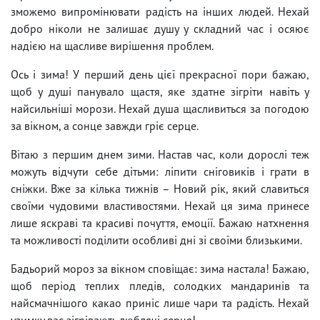
зможемо випромінювати радість на інших людей. Нехай
добро ніколи не залишає душу у складний час і осяює
надією на щасливе вирішення проблем.
Ось і зима! У перший день цієї прекрасної пори бажаю,
щоб у душі панувало щастя, яке здатне зігріти навіть у
найсильніші морози. Нехай душа щасливиться за погодою
за вікном, а сонце завжди гріє серце.
Вітаю з першим днем ​​зими. Настав час, коли дорослі теж
можуть відчути себе дітьми: ліпити сніговиків і грати в
сніжки. Вже за кілька тижнів – Новий рік, який славиться
своїми чудовими властивостями. Нехай ця зима принесе
лише яскраві та красиві почуття, емоції. Бажаю натхнення
та можливості поділити особливі дні зі своїми близькими.
Бадьорий мороз за вікном сповіщає: зима настала! Бажаю,
щоб період теплих пледів, солодких мандаринів та
найсмачнішого какао приніс лише чари та радість. Нехай
узимку вас зігрівають люблячі серця!