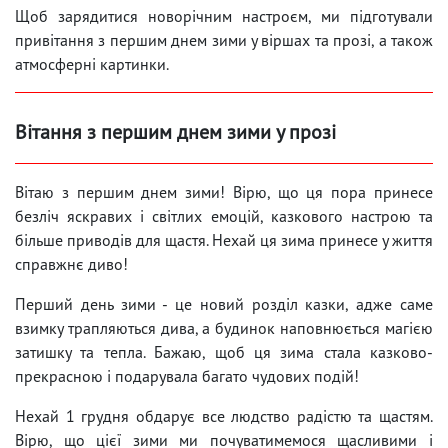
Щоб зарядитися новорічним настроєм, ми підготували
привітання з першим днем ​​зими у віршах та прозі, а також
атмосферні картинки.
Вітання з першим днем ​​зими у прозі
Вітаю з першим днем ​​зими! Вірю, що ця пора принесе
безліч яскравих і світлих емоцій, казкового настрою та
більше приводів для щастя. Нехай ця зима принесе у життя
справжнє диво!
Перший день зими - це новий розділ казки, адже саме
взимку трапляються дива, а будинок наповнюється магією
затишку та тепла. Бажаю, щоб ця зима стала казково-
прекрасною і подарувала багато чудових подій!
Нехай 1 грудня обдарує все людство радістю та щастям.
Вірю, що цієї зими ми почуватимемося щасливими і