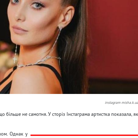
instagram misha.k.u
о більше не самотня. У сторіз Інстаграма артистка показала, я
ном. Однак у