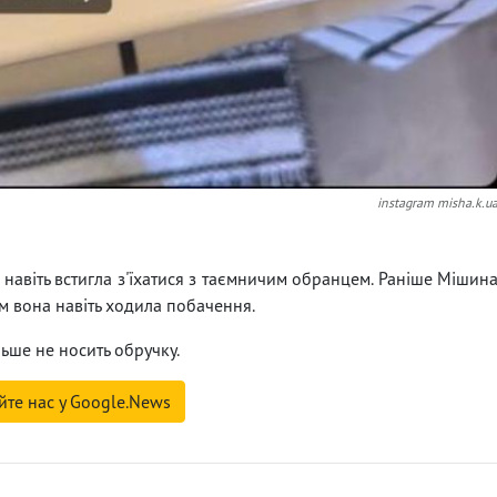
instagram misha.k.u
 навіть встигла з'їхатися з таємничим обранцем. Раніше Мішин
им вона навіть ходила побачення.
ьше не носить обручку.
йте нас у Google.News