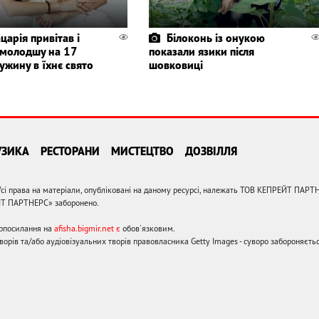
царія привітав і
Білоконь із онукою
 молодшу на 17
показали язики після
ужину в їхнє свято
шовковиці
УЗИКА
РЕСТОРАНИ
МИСТЕЦТВО
ДОЗВІЛЛЯ
сі права на матеріали, опубліковані на даному ресурсі, належать ТОВ КЕПРЕЙТ ПАРТ
ЙТ ПАРТНЕРС» заборонено.
ерпосилання на
afisha.bigmir.net є
обов'язковим.
орів та/або аудіовізуальних творів правовласника Getty Images - суворо забороняєтьс