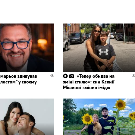
марьов здивував
«Тепер обидва на
листом" у своєму
зміні стилю»: син Ксенії
Мішиної змінив імідж