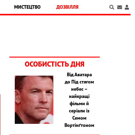
МИСТЕЦТВО
ДОЗВІЛЛЯ
ОСОБИСТІСТЬ ДНЯ
Від Аватара
до Під стягом
небес –
найкращі
фільми й
серіали із
Семом
Вортінґтоном