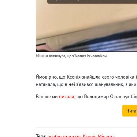
Мішина натякнула, що з'їхалася із чоловіком.
Ймовірно, що Ксенія знайшла свого чоловіка і
натякала, що в неї з'явився шанувальник, з як
Раніше ми
писали
, що Володимир Остапчук біл
Чита
Теги:
особисте життя
,
Ксенія Мішина