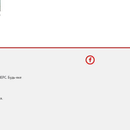
НЕРС. Будь-яке
я.