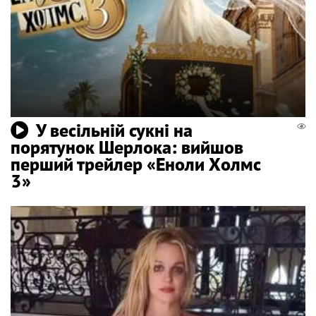
У весільній сукні на
порятунок Шерлока: вийшов
перший трейлер «Еноли Холмс
3»