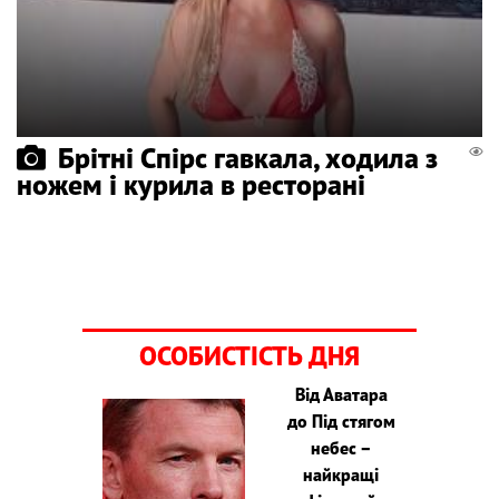
Брітні Спірс гавкала, ходила з
ножем і курила в ресторані
ОСОБИСТІСТЬ ДНЯ
Від Аватара
до Під стягом
небес –
найкращі