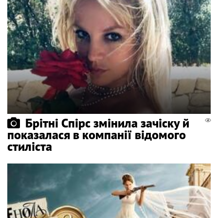
Брітні Спірс змінила зачіску й
показалася в компанії відомого
стиліста