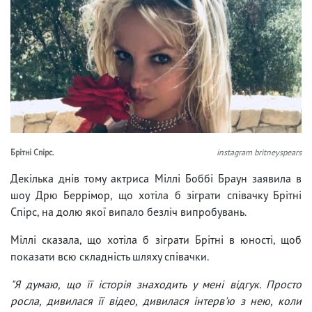
Брітні Спірс.
instagram britneyspears
Декілька днів тому актриса Міллі Боббі Браун заявила в
шоу Дрю Беррімор, що хотіла б зіграти співачку Брітні
Спірс, на долю якої випало безліч випробувань.
Міллі сказала, що хотіла б зіграти Брітні в юності, щоб
показати всю складність шляху співачки.
"Я думаю, що її історія знаходить у мені відгук. Просто
росла, дивилася її відео, дивилася інтерв'ю з нею, коли