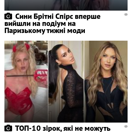
Сини Брітні Спірс вперше
вийшли на подіум на
Паризькому тижні моди
ТОП-10 зірок, які не можуть