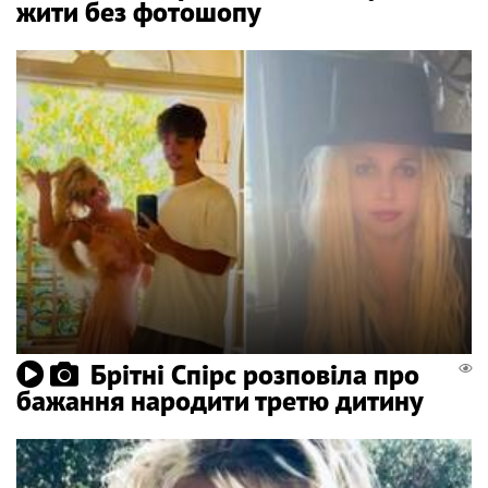
жити без фотошопу
Брітні Спірс розповіла про
бажання народити третю дитину