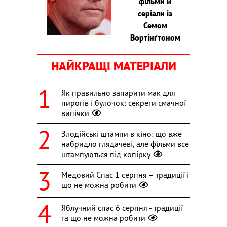
фільми й
серіали із
Семом
Вортінґтоном
НАЙКРАЩІ МАТЕРІАЛИ
Як правильно запарити мак для
пирогів і булочок: секрети смачної
випічки
Злодійські штампи в кіно: що вже
набридло глядачеві, але фільми все
штампуються під копірку
Медовий Спас 1 серпня – традиції і
що не можна робити
Яблучний спас 6 серпня - традиції
та що не можна робити