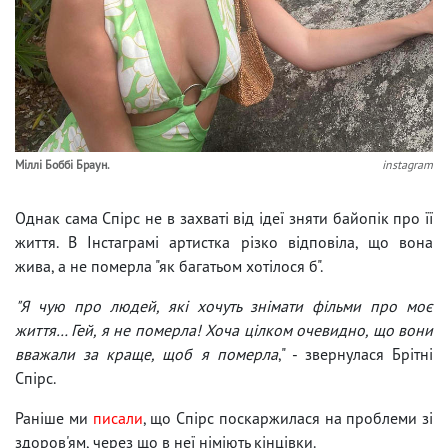
Міллі Боббі Браун.
instagram
Однак сама Спірс не в захваті від ідеї зняти байопік про її
життя. В Інстаграмі артистка різко відповіла, що вона
жива, а не померла "як багатьом хотілося б".
"Я чую про людей, які хочуть знімати фільми про моє
життя… Гей, я не померла! Хоча цілком очевидно, що вони
вважали за краще, щоб я померла
," - звернулася Брітні
Спірс.
Раніше ми
писали
, що Спірс поскаржилася на проблеми зі
здоров'ям, через що в неї німіють кінцівки.