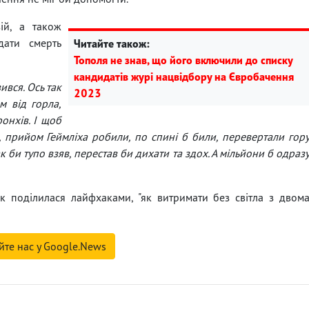
ій, а також
дати смерть
Читайте також:
Тополя не знав, що його включили до списку
кандидатів журі нацвідбору на Євробачення
ився. Ось так
2023
м від горла,
онхів. І щоб
ли, прийом Геймліха робили, по спині б били, перевертали гор
ак би тупо взяв, перестав би дихати та здох. А мільйони б одраз
к поділилася лайфхаками, "як витримати без світла з двом
йте нас у Google.News