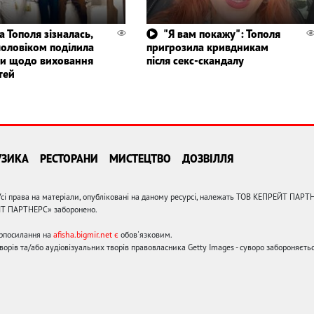
а Тополя зізналась,
"Я вам покажу": Тополя
чоловіком поділила
пригрозила кривдникам
ки щодо виховання
після секс-скандалу
тей
УЗИКА
РЕСТОРАНИ
МИСТЕЦТВО
ДОЗВІЛЛЯ
сі права на матеріали, опубліковані на даному ресурсі, належать ТОВ КЕПРЕЙТ ПАРТ
ЙТ ПАРТНЕРС» заборонено.
ерпосилання на
afisha.bigmir.net є
обов'язковим.
орів та/або аудіовізуальних творів правовласника Getty Images - суворо забороняєтьс