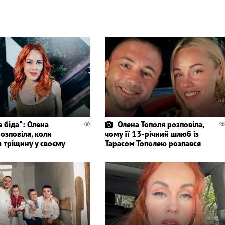
е біда": Олена
Олена Тополя розповіла,
озповіла, коли
чому її 13-річний шлюб із
 тріщину у своєму
Тарасом Тополею розпався