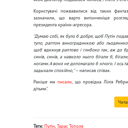
Користувачі пожвавилися від таких фантаз
зазначили, що варто витонченіше розгля
президента країни-агресора.
"Думаю собі, як було б добре, щоб Путін подав
тупо, раптом виноградинкою або льодянико
щоб вдихнув раптово і глибоко так, аж до бр
синів, синів, а навколо нього бігали б, біга
ногами. А воно не допомагало б нічого. І ось т
задыхали спокійно,"
– написав співак.
Раніше ми
писали
, що провідна Лілія Ребри
дітьми".
Чита
Теги:
Путін
,
Тарас Тополя