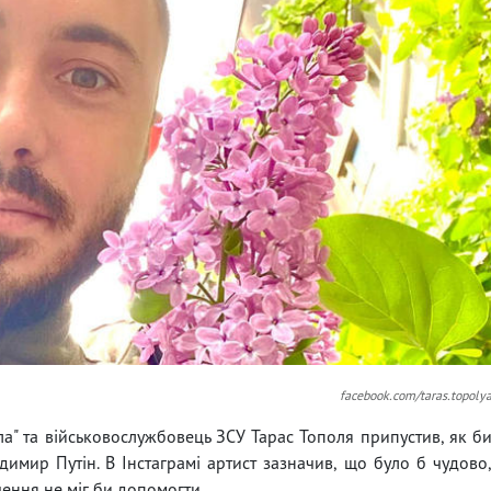
facebook.com/taras.topoly
ла" та військовослужбовець ЗСУ Тарас Тополя припустив, як б
димир Путін. В Інстаграмі артист зазначив, що було б чудово
чення не міг би допомогти.