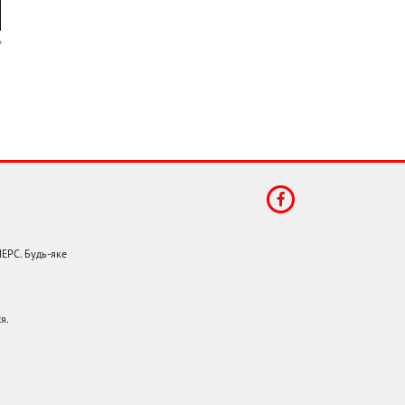
НЕРС. Будь-яке
я.