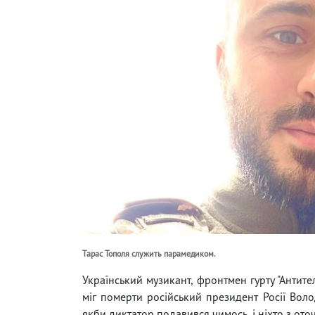
Тарас Тополя служить парамедиком.
Український музикант, фронтмен гурту "Антите
міг померти російський президент Росії Воло
якби диктатор подавився чимось, і ніхто з ото