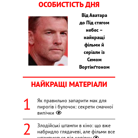
ОСОБИСТІСТЬ ДНЯ
Від Аватара
до Під стягом
небес –
найкращі
фільми й
серіали із
Семом
Вортінґтоном
НАЙКРАЩІ МАТЕРІАЛИ
Як правильно запарити мак для
пирогів і булочок: секрети смачної
випічки
Злодійські штампи в кіно: що вже
набридло глядачеві, але фільми все
штампуються під копірку