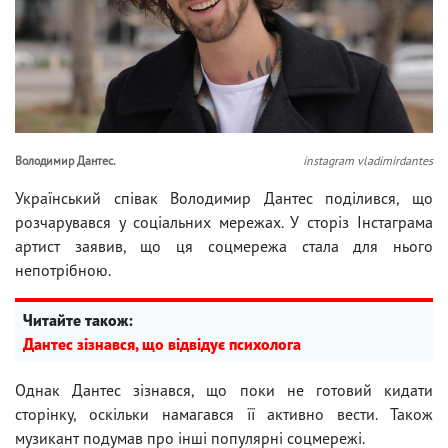
Володимир Дантес.
instagram vladimirdantes
Український співак Володимир Дантес поділився, що
розчарувався у соціальних мережах. У сторіз Інстаграма
артист заявив, що ця соцмережа стала для нього
непотрібною.
Читайте також:
Дантес зізнався, що відвідує психолога
Однак Дантес зізнався, що поки не готовий кидати
сторінку, оскільки намагався її активно вести. Також
музикант подумав про інші популярні соцмережі.