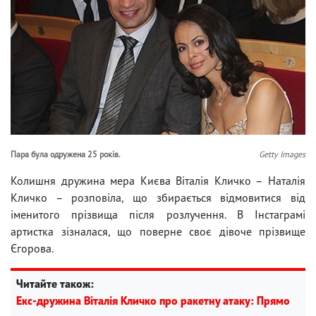
Пара була одружена 25 років.
Getty Images
Колишня дружина мера Києва Віталія Кличко – Наталія
Кличко – розповіла, що збирається відмовитися від
іменитого прізвища після розлучення. В Інстаграмі
артистка зізналася, що поверне своє дівоче прізвище
Єгорова.
Читайте також:
Екс-дружина Віталія Кличко про ракетну атаку: Прямо