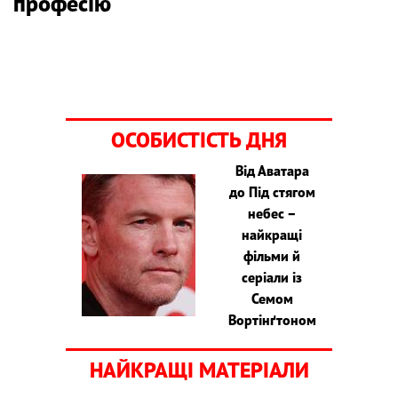
професію
ОСОБИСТІСТЬ ДНЯ
Від Аватара
до Під стягом
небес –
найкращі
фільми й
серіали із
Семом
Вортінґтоном
НАЙКРАЩІ МАТЕРІАЛИ