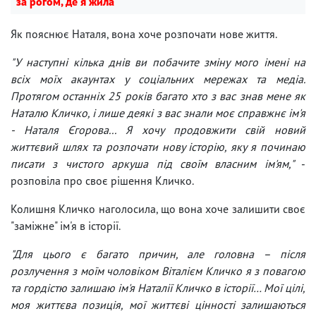
за рогом, де я жила
Як пояснює Наталя, вона хоче розпочати нове життя.
"У наступні кілька днів ви побачите зміну мого імені на
всіх моїх акаунтах у соціальних мережах та медіа.
Протягом останніх 25 років багато хто з вас знав мене як
Наталю Кличко, і лише деякі з вас знали моє справжнє ім'я
- Наталя Єгорова... Я хочу продовжити свій новий
життєвий шлях та розпочати нову історію, яку я починаю
писати з чистого аркуша під своїм власним ім'ям,"
-
розповіла про своє рішення Кличко.
Колишня Кличко наголосила, що вона хоче залишити своє
"заміжне" ім'я в історії.
"Для цього є багато причин, але головна – після
розлучення з моїм чоловіком Віталієм Кличко я з повагою
та гордістю залишаю ім'я Наталії Кличко в історії… Мої цілі,
моя життєва позиція, мої життєві цінності залишаються