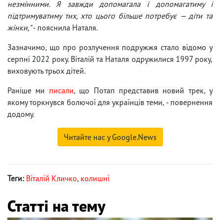
незмінними. Я завжди допомагала і допомагатиму і
підтримуватиму тих, хто цього більше потребує — діти та
жінки,"
- пояснила Наталя.
Зазначимо, що про розлучення подружжя стало відомо у
серпні 2022 року. Віталій та Наталя одружилися 1997 року,
виховують трьох дітей.
Раніше ми
писали
, що Потап представив новий трек, у
якому торкнувся болючої для українців теми, - повернення
додому.
Читайте нас у Google.News
Теги:
Віталій Кличко
,
колишні
Статті на тему