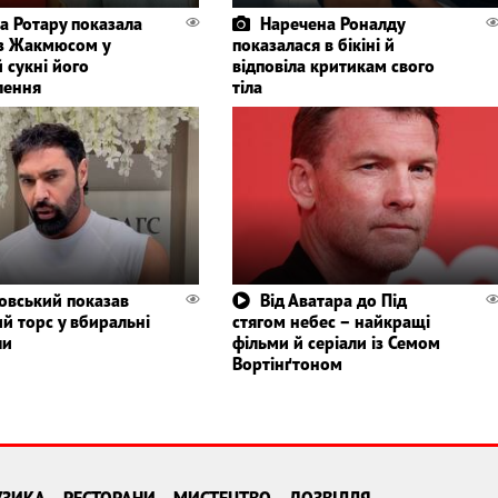
а Ротару показала
Наречена Роналду
із Жакмюсом у
показалася в бікіні й
 сукні його
відповіла критикам свого
лення
тіла
овський показав
Від Аватара до Під
ий торс у вбиральні
стягом небес – найкращі
ли
фільми й серіали із Семом
Вортінґтоном
УЗИКА
РЕСТОРАНИ
МИСТЕЦТВО
ДОЗВІЛЛЯ