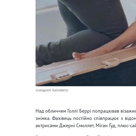
instagram halleberry
Над обличчям Голлі Беррі попрацював візажи
знімка. Фахівець постійно співпрацює з відо
актрисами Джерні Смоллет, Міган Ґуд, плюс-са