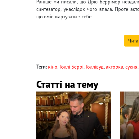
Раніше ми писали, що Дрю Беррімор невда
синтезатор, унаслідок чого впала. Проте акт
що вміє жартувати з себе.
Чита
Теги:
кіно
,
Голлі Беррі
,
Голлівуд
,
акторка
,
сукня
Статті на тему