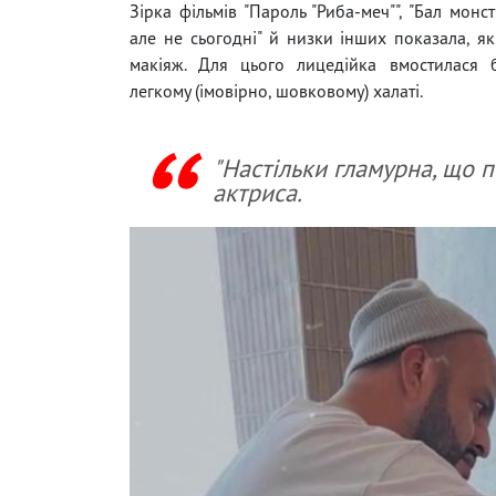
Зірка фільмів "Пароль "Риба-меч"", "Бал монст
але не сьогодні" й низки інших показала, як
макіяж. Для цього лицедійка вмостилася б
легкому (імовірно, шовковому) халаті.
"Настільки гламурна, що п
актриса.