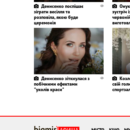
Денисенко поспішає
Онук
зіграти весілля та
зустріч 
розповіла, якою буде
червоній
церемонія
виготов
Денисенко зіткнулася з
Козл
побічними ефектами
свій гол
"уколів краси"
спортза
МІСТО
КІНО
М