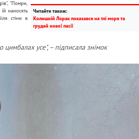
рів", "Помри,
 їй наносять
Читайте також:
іля стіни в
Колишній Лорак показався на тлі моря та
грудей нової пасії
о цимбалах усе", – підписала знімок