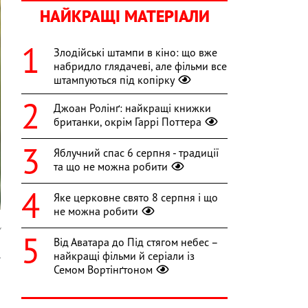
НАЙКРАЩІ МАТЕРІАЛИ
Злодійські штампи в кіно: що вже
набридло глядачеві, але фільми все
штампуються під копірку
Джоан Ролінґ: найкращі книжки
британки, окрім Гаррі Поттера
Яблучний спас 6 серпня - традиції
та що не можна робити
Яке церковне свято 8 серпня і що
не можна робити
y
Від Аватара до Під стягом небес –
.
найкращі фільми й серіали із
Семом Вортінґтоном
і