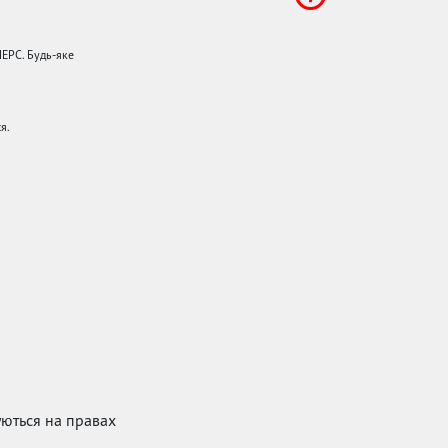
НЕРС. Будь-яке
я.
куються на правах