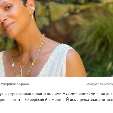
 співпрацює із зірками
instagram halleberr
ує шанувальників новими постами. А своїми знімками – поготів
ерпня, потім – 20 вересня й 5 жовтня. Й ось стрічка знаменитост