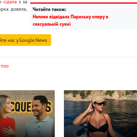
ло
сідала
з за
орка довела,
Читайте також:
Неплях відвідала Паризьку оперу в
сексуальній сукні
йте нас у Google.News
,
тіло