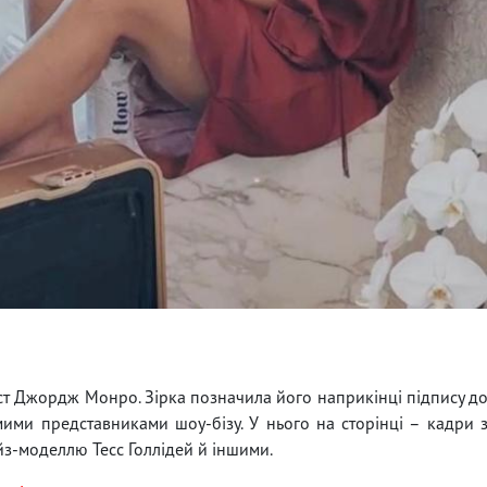
ст Джордж Монро. Зірка позначила його наприкінці підпису д
мими представниками шоу-бізу. У нього на сторінці – кадри 
йз-моделлю Тесс Голлідей й іншими.