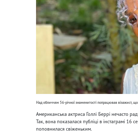
Над обличчям 56-річної знаменитості попрацював візажист, що
Американська актриса Голлі Беррі нечасто рад
Так, вона показалася публіці в інстаграмі 16 с
поповнилася свіженьким.