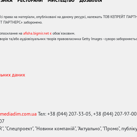
сі права на матеріали, опубліковані на даному ресурсі, належать ТОВ КЕПРЕЙТ ПАРТ
ЙТ ПАРТНЕРС» заборонено.
ерпосилання на
afisha.bigmir.net є
обов'язковим.
орів та/або аудіовізуальних творів правовласника Getty Images - суворо забороняєтьс
льних даних
mediadim.com.ua
Тел: +38 (044) 207-33-05, +38 (044) 207-97-00
-07
", "Спецпроект", "Новини компаній", "Актуально", "Промо", публі