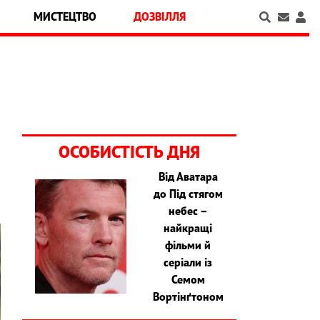
МИСТЕЦТВО
ДОЗВІЛЛЯ
ОСОБИСТІСТЬ ДНЯ
Від Аватара
до Під стягом
небес –
найкращі
фільми й
серіали із
Семом
Вортінґтоном