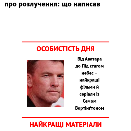
про розлучення: що написав
ОСОБИСТІСТЬ ДНЯ
Від Аватара
до Під стягом
небес –
найкращі
фільми й
серіали із
Семом
Вортінґтоном
НАЙКРАЩІ МАТЕРІАЛИ