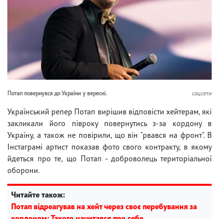
Потап повернувся до України у вересні.
соцсети
Український репер Потап вирішив відповісти хейтерам, які
закликали його півроку повернутись з-за кордону в
Україну, а також не повірили, що він "рвався на фронт". В
Інстаграмі артист показав фото свого контракту, в якому
йдеться про те, що Потап - доброволець територіальної
оборони.
Читайте також:
Потап відреагував на хейт через своє перебування за
кордоном: Такого начитався про себе