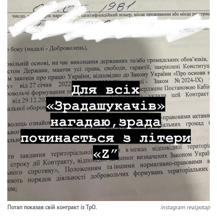
Потап показав свій контракт із ТрО.
instagram realpotap