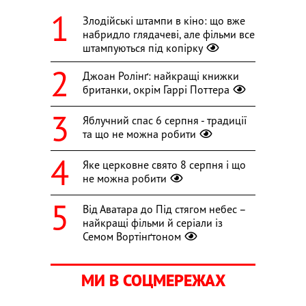
Злодійські штампи в кіно: що вже
набридло глядачеві, але фільми все
штампуються під копірку
Джоан Ролінґ: найкращі книжки
британки, окрім Гаррі Поттера
Яблучний спас 6 серпня - традиції
та що не можна робити
Яке церковне свято 8 серпня і що
не можна робити
Від Аватара до Під стягом небес –
найкращі фільми й серіали із
Семом Вортінґтоном
МИ В СОЦМЕРЕЖАХ