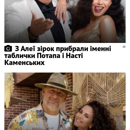
З Алеї зірок прибрали іменні
таблички Потапа і Насті
Каменських