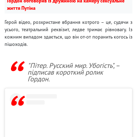
Гордон обговорив із дружиною на камеру сексуальне
життя Путіна
Герой відео, розхристане вбрання котрого – це, судячи з
усього, театральний реквізит, ледве тримає рівновагу. Із
кожним випадом здається, що він от-от поранить когось із
пішоходів.
"Пітер. Русский мир. Убогість", –
підписав короткий ролик
Гордон.