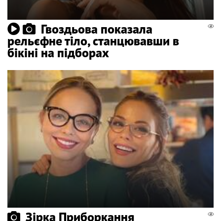
Гвоздьова показала
рельєфне тіло, станцювавши в
бікіні на підборах
Зірка Приборкання