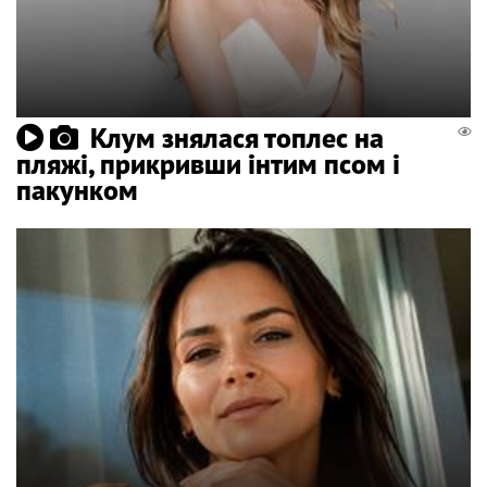
Клум знялася топлес на
пляжі, прикривши інтим псом і
пакунком