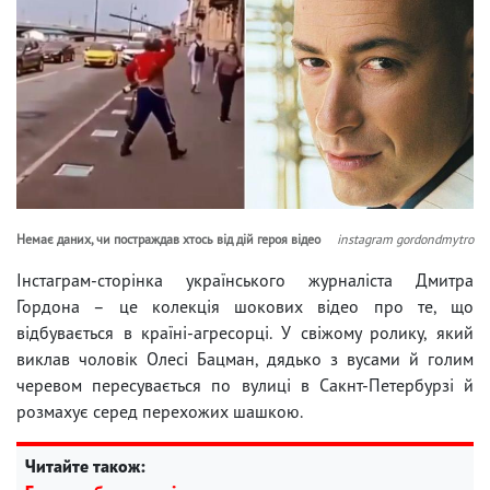
Немає даних, чи постраждав хтось від дій героя відео
instagram gordondmytro
Інстаграм-сторінка українського журналіста Дмитра
Гордона – це колекція шокових відео про те, що
відбувається в країні-агресорці. У свіжому ролику, який
виклав чоловік Олесі Бацман, дядько з вусами й голим
черевом пересувається по вулиці в Сакнт-Петербурзі й
розмахує серед перехожих шашкою.
Читайте також: