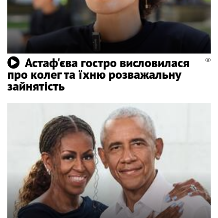
Астаф'єва гостро висловилася
про колег та їхню розважальну
зайнятість