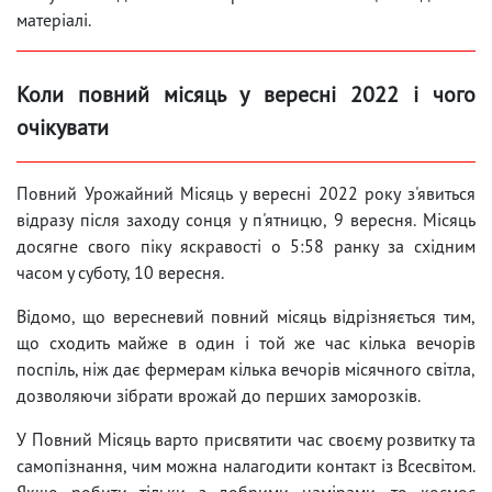
матеріалі.
Коли повний місяць у вересні 2022 і чого
очікувати
Повний Урожайний Місяць у вересні 2022 року з'явиться
відразу після заходу сонця у п'ятницю, 9 вересня. Місяць
досягне свого піку яскравості о 5:58 ранку за східним
часом у суботу, 10 вересня.
Відомо, що вересневий повний місяць відрізняється тим,
що сходить майже в один і той же час кілька вечорів
поспіль, ніж дає фермерам кілька вечорів місячного світла,
дозволяючи зібрати врожай до перших заморозків.
У Повний Місяць варто присвятити час своєму розвитку та
самопізнання, чим можна налагодити контакт із Всесвітом.
Якщо робити тільки з добрими намірами, то космос