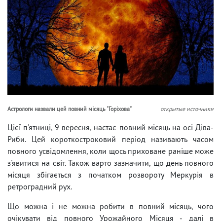
Астрологи назвали цей повний місяць "Горіхова"
открытые источники
Цієї п'ятниці, 9 вересня, настає повний місяць на осі Діва-
Риби. Цей короткостроковий період називають часом
повного усвідомлення, коли щось приховане раніше може
з'явитися на світ. Також варто зазначити, що день повного
місяця збігається з початком розвороту Меркурія в
ретроградний рух.
Що можна і не можна робити в повний місяць, чого
очікувати від повного Урожайного Місяця - далі в