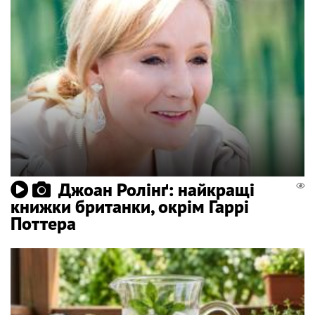
Джоан Ролінґ: найкращі
книжки британки, окрім Гаррі
Поттера