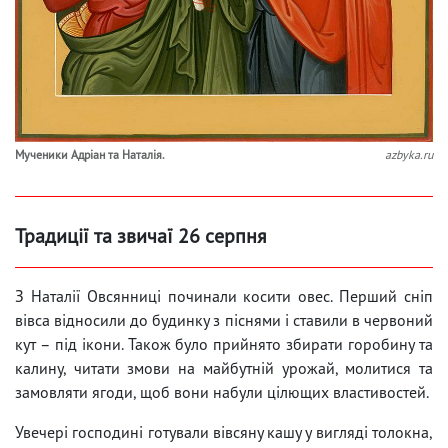
Мученики Адріан та Наталія.
azbyka.ru
Традиції та звичаї 26 серпня
З Наталії Овсянниці починали косити овес. Перший сніп
вівса відносили до будинку з піснями і ставили в червоний
кут – під ікони. Також було прийнято збирати горобину та
калину, читати змови на майбутній урожай, молитися та
замовляти ягоди, щоб вони набули цілющих властивостей.
Увечері господині готували вівсяну кашу у вигляді толокна,