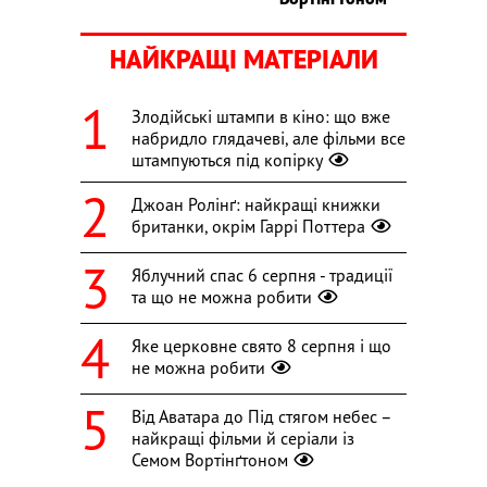
НАЙКРАЩІ МАТЕРІАЛИ
Злодійські штампи в кіно: що вже
набридло глядачеві, але фільми все
штампуються під копірку
Джоан Ролінґ: найкращі книжки
британки, окрім Гаррі Поттера
Яблучний спас 6 серпня - традиції
та що не можна робити
Яке церковне свято 8 серпня і що
не можна робити
Від Аватара до Під стягом небес –
найкращі фільми й серіали із
Семом Вортінґтоном