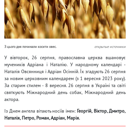
З цього дня починали косити овес.
открытые источники
У вівторок, 26 серпня, православна церква вшановує
мучеників Адріана і Наталію. У народному календарі -
Наталія Овсянниця і Адріан Осінній. Їх згадують 26 серпня
за новим церковним календарем (з 1 вересня 2023 року).
За старим стилем - 8 вересня. 26 серпня в Україні та світі
святкують Міжнародний день собак, Міжнародний день
актора.
Із Днем ангела вітають носіїв імен:
Георгій, Віктор, Дмитро,
Наталія, Петро, Роман, Адріан, Марія.