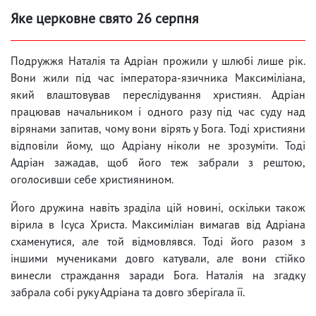
Яке церковне свято 26 серпня
Подружжя Наталія та Адріан прожили у шлюбі лише рік.
Вони жили під час імператора-язичника Максиміліана,
який влаштовував переслідування християн. Адріан
працював начальником і одного разу під час суду над
вірянами запитав, чому вони вірять у Бога. Тоді християни
відповіли йому, що Адріану ніколи не зрозуміти. Тоді
Адріан зажадав, щоб його теж забрали з рештою,
оголосивши себе християнином.
Його дружина навіть зраділа цій новині, оскільки також
вірила в Ісуса Христа. Максиміліан вимагав від Адріана
схаменутися, але той відмовлявся. Тоді його разом з
іншими мучениками довго катували, але вони стійко
винесли страждання заради Бога. Наталія на згадку
забрала собі руку Адріана та довго зберігала її.