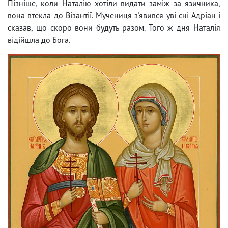
Пізніше, коли Наталію хотіли видати заміж за язичника,
вона втекла до Візантії. Мучениця з'явився уві сні Адріан і
сказав, що скоро вони будуть разом. Того ж дня Наталія
відійшла до Бога.