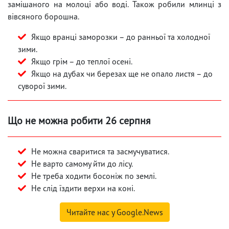
замішаного на молоці або воді. Також робили млинці з
вівсяного борошна.
Якщо вранці заморозки – до ранньої та холодної
зими.
Якщо грім – до теплої осені.
Якщо на дубах чи березах ще не опало листя – до
суворої зими.
Що не можна робити 26 серпня
Не можна сваритися та засмучуватися.
Не варто самому йти до лісу.
Не треба ходити босоніж по землі.
Не слід їздити верхи на коні.
Читайте нас у Google.News