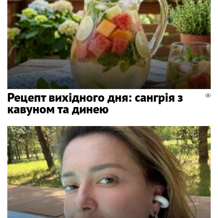
Рецепт вихідного дня: сангрія з
кавуном та динею