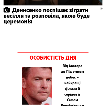
Денисенко поспішає зіграти
весілля та розповіла, якою буде
церемонія
ОСОБИСТІСТЬ ДНЯ
Від Аватара
до Під стягом
небес –
найкращі
фільми й
серіали із
Семом
Вортінґтоном