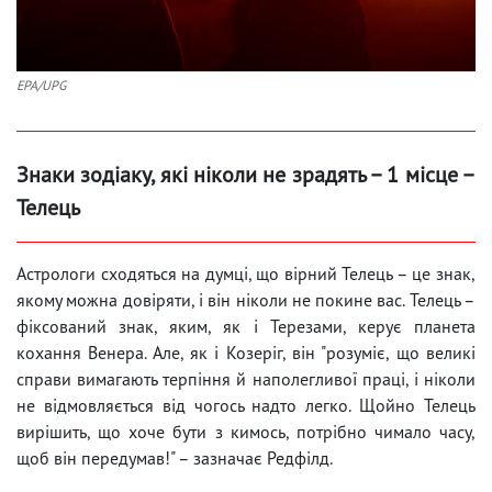
EPA/UPG
Знаки зодіаку, які ніколи не зрадять – 1 місце –
Телець
Астрологи сходяться на думці, що вірний Телець – це знак,
якому можна довіряти, і він ніколи не покине вас. Телець –
фіксований знак, яким, як і Терезами, керує планета
кохання Венера. Але, як і Козеріг, він "розуміє, що великі
справи вимагають терпіння й наполегливої праці, і ніколи
не відмовляється від чогось надто легко. Щойно Телець
вирішить, що хоче бути з кимось, потрібно чимало часу,
щоб він передумав!" – зазначає Редфілд.