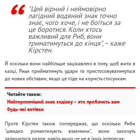
"Цей вірний і неймовірно
лагідний водяний знак точно
знає, чого хоче, і не боїться за
це боротися. Коли хтось
важливий для Риб, вони
триматимуться до кінця", – каже
Кірстен.
Й оскільки вони найбільше зацікавлені в тому, щоб жити в
казці, Риьи прийматимуть удари та пристосовуватимуться
до нових обставин, якщо це піде на користь стосункам.
Читайте також:
Найтерплячіший знак зодіаку – хто пробачить вам
будь-які витівки
Проте Кірстен також попереджає, що оскільки Риби
"швидко романтизують взаємини", вони захочуть
залишитися разом, навіть якщо це не в їхніх інтересах: