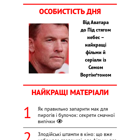
ОСОБИСТІСТЬ ДНЯ
Від Аватара
до Під стягом
небес –
найкращі
фільми й
серіали із
Семом
Вортінґтоном
НАЙКРАЩІ МАТЕРІАЛИ
Як правильно запарити мак для
пирогів і булочок: секрети смачної
випічки
Злодійські штампи в кіно: що вже