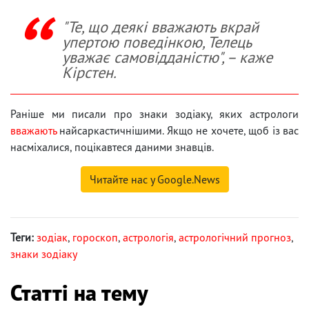
"Те, що деякі вважають вкрай
упертою поведінкою, Телець
уважає самовідданістю", – каже
Кірстен.
Раніше ми писали про знаки зодіаку, яких астрологи
вважають
найсаркастичнішими. Якщо не хочете, щоб із вас
насміхалися, поцікавтеся даними знавців.
Читайте нас у Google.News
Теги:
зодіак
,
гороскоп
,
астрологія
,
астрологічний прогноз
,
знаки зодіаку
Статті на тему