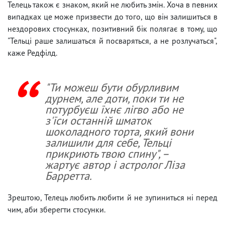
Телець також є знаком, який не любить змін. Хоча в певних
випадках це може призвести до того, що він залишиться в
нездорових стосунках, позитивний бік полягає в тому, що
"Тельці раше залишаться й посваряться, а не розлучаться",
каже Редфілд.
"Ти можеш бути обурливим
дурнем, але доти, поки ти не
потурбуєш їхнє лігво або не
з'їси останній шматок
шоколадного торта, який вони
залишили для себе, Тельці
прикриють твою спину", –
жартує автор і астролог Ліза
Барретта.
Зрештою, Телець любить любити й не зупиниться ні перед
чим, аби зберегти стосунки.