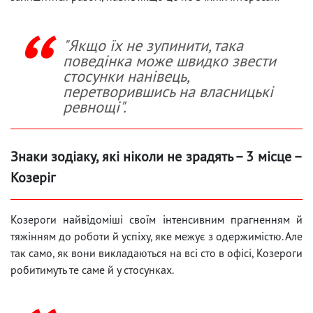
"Якщо їх не зупинити, така
поведінка може швидко звести
стосунки нанівець,
перетворившись на власницькі
ревнощі".
Знаки зодіаку, які ніколи не зрадять – 3 місце –
Козеріг
Козероги найвідоміші своїм інтенсивним прагненням й
тяжінням до роботи й успіху, яке межує з одержимістю. Але
так само, як вони викладаються на всі сто в офісі, Козероги
робитимуть те саме й у стосунках.