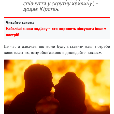
співчуття у скрутну хвилину", –
додає Кірстен.
Читайте також:
Найзліші знаки зодіаку – хто норовить зіпсувати іншим
настрій
Це часто означає, що вони будуть ставити ваші потреби
вище власних, тому обов'язково відповідайте навзаєм.