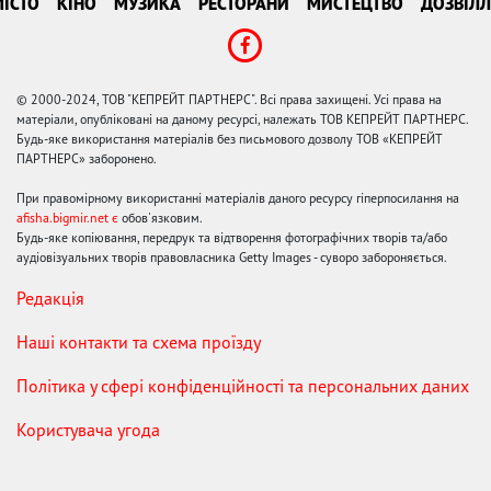
ІСТО
КІНО
МУЗИКА
РЕСТОРАНИ
МИСТЕЦТВО
ДОЗВІЛЛ
© 2000-2024, ТОВ "КЕПРЕЙТ ПАРТНЕРС". Всі права захищені. Усі права на
матеріали, опубліковані на даному ресурсі, належать ТОВ КЕПРЕЙТ ПАРТНЕРС.
Будь-яке використання матеріалів без письмового дозволу ТОВ «КЕПРЕЙТ
ПАРТНЕРС» заборонено.
При правомірному використанні матеріалів даного ресурсу гіперпосилання на
afisha.bigmir.net є
обов'язковим.
Будь-яке копіювання, передрук та відтворення фотографічних творів та/або
аудіовізуальних творів правовласника Getty Images - суворо забороняється.
Редакція
Наші контакти та схема проїзду
Політика у сфері конфіденційності та персональних даних
Користувача угода