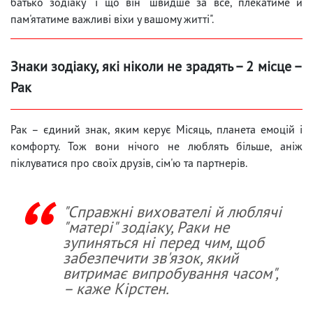
батько зодіаку" і що він "швидше за все, плекатиме й
пам'ятатиме важливі віхи у вашому житті".
Знаки зодіаку, які ніколи не зрадять – 2 місце –
Рак
Рак – єдиний знак, яким керує Місяць, планета емоцій і
комфорту. Тож вони нічого не люблять більше, аніж
піклуватися про своїх друзів, сім'ю та партнерів.
"Справжні вихователі й люблячі
"матері" зодіаку, Раки не
зупиняться ні перед чим, щоб
забезпечити зв'язок, який
витримає випробування часом",
– каже Кірстен.