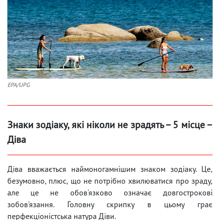
EPA/UPG
Знаки зодіаку, які ніколи не зрадять – 5 місце –
Діва
Діва вважається наймоногамнішим знаком зодіаку. Це,
безумовно, плюс, що не потрібно хвилюватися про зраду,
але це не обов'язково означає довгострокові
зобов'язання. Головну скрипку в цьому грає
перфекціоністська натура Діви.