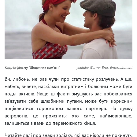
Кадр із фільму "Щоденник пам'яті"
youtube Warner Bros. Entertainment
Ви, либонь, не раз чули про статистику розлучень. А ще,
мабуть, знаєте, наскільки витратним і болючим може бути
поділ активів. Якщо ці факти змушують вас побоюватися
зв'язувати себе шлюбними путами, може бути корисним
поцікавитися гороскопом вашого партнера. На думку
астрологів, це прояснить: хто саме, найімовірніше,
залишиться з вами до переможного кінця.
Читайте далі про знаки зодіаку, які вас ніколи не покинуть.