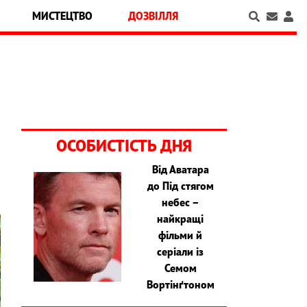
МИСТЕЦТВО
ДОЗВІЛЛЯ
ОСОБИСТІСТЬ ДНЯ
Від Аватара
до Під стягом
небес –
найкращі
фільми й
серіали із
Семом
Вортінґтоном