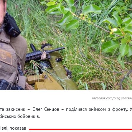
facebook.com/oleg.sentso
 та захисник – Олег Сенцов – поділився знімком з фронту. 
сійських бойовиків.
івлі, показав