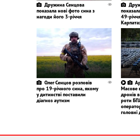
Дружина Сенцова
Друж
показала нові фото сина з
показал
нагоди його 3-річчя
49-річчя
Карпата
Олег Сенцов розповів
Ар
про 19-річного сина, якому
Масове 
у дитинстві поставили
дронів в
діагноз аутизм
роти БП
операто
головні