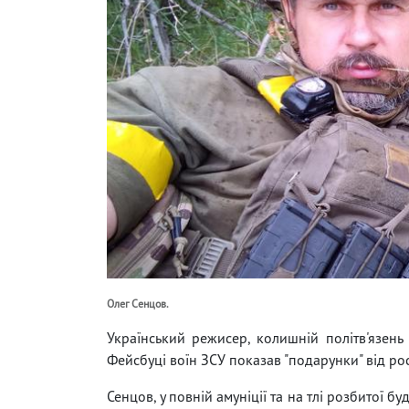
Олег Сенцов.
Український режисер, колишній політв'язень
Фейсбуці воїн ЗСУ показав "подарунки" від ро
Сенцов, у повній амуніції та на тлі розбитої буд