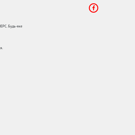
НЕРС. Будь-яке
я.