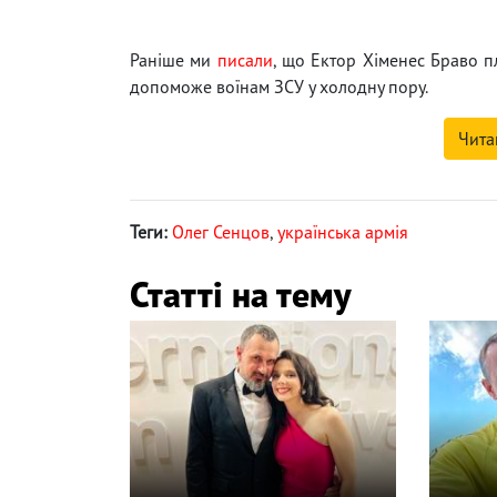
Раніше ми
писали
, що Ектор Хіменес Браво п
допоможе воїнам ЗСУ у холодну пору.
Чита
Теги:
Олег Сенцов
,
українська армія
Статті на тему