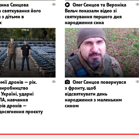
ина Сенцова
Олег Сенцов та Вероніка
а святкування його
Вельч показали відео зі
 з дітьми в
святкування першого дня
х
народження сина
мії дронів — рік.
Олег Сенцов повернувся
виробництво
з фронту, щоб
 Україні, ударні
відсвяткувати день
ЛА, навчання
народження з маленьким
рів дронів —
сином
 досягнення проєкту