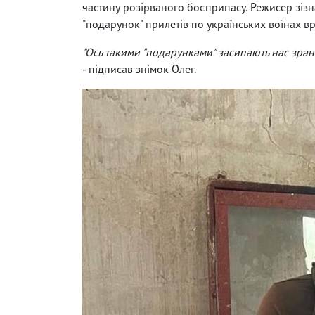
частину розірваного боєприпасу. Режисер зізн
"подарунок" прилетів по українських воїнах вр
"Ось такими "подарунками" засипають нас зран
- підписав знімок Олег.