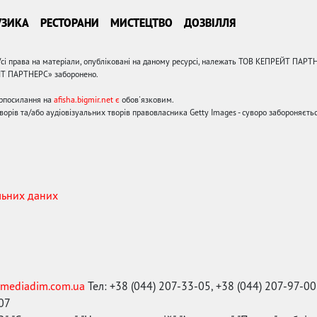
УЗИКА
РЕСТОРАНИ
МИСТЕЦТВО
ДОЗВІЛЛЯ
сі права на матеріали, опубліковані на даному ресурсі, належать ТОВ КЕПРЕЙТ ПАРТ
ЙТ ПАРТНЕРС» заборонено.
ерпосилання на
afisha.bigmir.net є
обов'язковим.
орів та/або аудіовізуальних творів правовласника Getty Images - суворо забороняєтьс
льних даних
mediadim.com.ua
Тел: +38 (044) 207-33-05, +38 (044) 207-97-00
-07