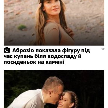
Аброзіо показала фігуру під
час купань біля водоспаду й
посиденьок на камені