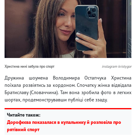
Христина нині забула про спорт
instagram kristygor
Дружина шоумена Володимира Остапчука Христина
поїхала розвіятись за кордоном. Спочатку жінка відвідала
Братиславу (Словаччина). Там вона зробила фото в легких
шортах, продемонструвавши публіці себе ззаду.
Читайте також:
Дорофєєва показалася в купальнику й розповіла про
рятівний спорт