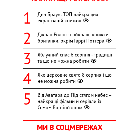
Ден Браун: ТОП найкращих
екранізацій книжок
Джоан Ролінґ: найкращі книжки
британки, окрім Гаррі Поттера
Яблучний спас 6 серпня - традиції
та що не можна робити
Яке церковне свято 8 серпня і що
не можна робити
Від Аватара до Під стягом небес –
найкращі фільми й серіали із
Семом Вортінґтоном
МИ В СОЦМЕРЕЖАХ