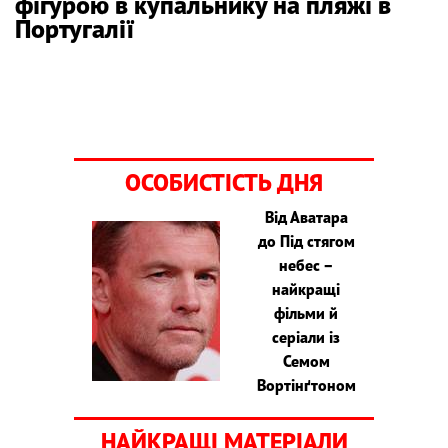
фігурою в купальнику на пляжі в
Португалії
ОСОБИСТІСТЬ ДНЯ
Від Аватара
до Під стягом
небес –
найкращі
фільми й
серіали із
Семом
Вортінґтоном
НАЙКРАЩІ МАТЕРІАЛИ