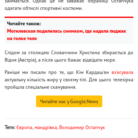
займається. Однак це не заважає обраниці Остапчука
одягати обтислі спортивні костюми.
Читайте також:
Могилевская поделилась снимком, где надела пиджак
на голое тело
Слідом за столицею Словаччини Христина збирається до
Відня (Австрія), а після цього бажає відвідати море.
Раніше ми писали про те, що Кім Кардаш'ян
вз'ясувала
актуальну кількість жиру у своєму тілі. Для цього телезірка
пройшла спеціальне сканування.
Читайте нас у Google.News
Теги:
Європа
,
мандрівка
,
Володимир Остапчук