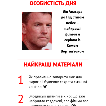
ОСОБИСТІСТЬ ДНЯ
Від Аватара
до Під стягом
небес –
найкращі
фільми й
серіали із
Семом
Вортінґтоном
НАЙКРАЩІ МАТЕРІАЛИ
Як правильно запарити мак для
пирогів і булочок: секрети смачної
випічки
Злодійські штампи в кіно: що вже
набридло глядачеві, але фільми все
штампуються під копірку