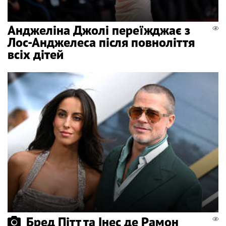
Анджеліна Джолі переїжджає з
Лос-Анджелеса після повноліття
всіх дітей
Бред Пітт та Інес де Рамон