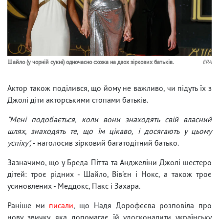
Шайло (у чорній сукні) одночасно схожа на двох зіркових батьків.
EPA
Актор також поділився, що йому не важливо, чи підуть їх з
Джолі діти акторськими стопами батьків.
"Мені подобається, коли вони знаходять свій власний
шлях, знаходять те, що їм цікаво, і досягають у цьому
успіху",
- наголосив зірковий багатодітний батько.
Зазначимо, що у Бреда Пітта та Анджеліни Джолі шестеро
дітей: троє рідних - Шайло, Вів'єн і Нокс, а також троє
усиновлених - Меддокс, Пакс і Захара.
Раніше ми
писали
, що Надя Дорофєєва розповіла про
нову звичку, яка допомагає їй удосконалити українську