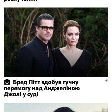
Бред Пітт здобув гучну
перемогу над Анджеліною
Джолі у суді