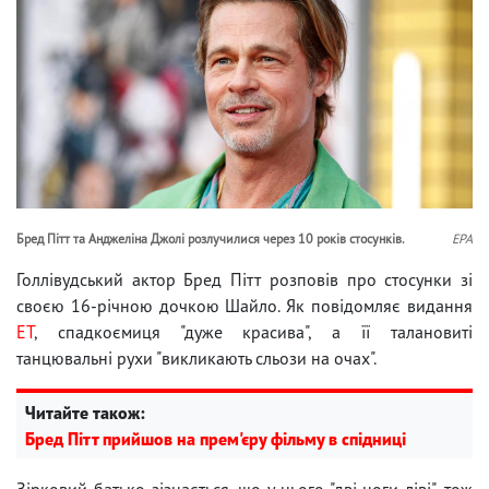
Бред Пітт та Анджеліна Джолі розлучилися через 10 років стосунків.
EPA
Голлівудський актор Бред Пітт розповів про стосунки зі
своєю 16-річною дочкою Шайло. Як повідомляє видання
ЕТ
, спадкоємиця "дуже красива", а її талановиті
танцювальні рухи "викликають сльози на очах".
Читайте також:
Бред Пітт прийшов на прем'єру фільму в спідниці
Зірковий батько зізнається, що у нього "дві ноги ліві", тож