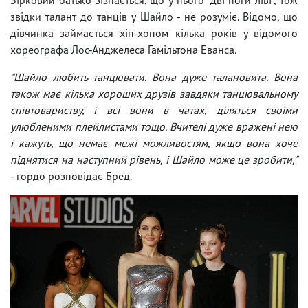
звідки талант до танців у Шайло - не розуміє. Відомо, що
дівчинка займається хіп-хопом кілька років у відомого
хореографа Лос-Анджелеса Гамільтона Еванса.
"Шайло любить танцювати. Вона дуже талановита. Вона
також має кілька хороших друзів завдяки танцювальному
співтовариству, і всі вони в чатах, діляться своїми
улюбленими плейлистами тощо. Вчителі дуже вражені нею
і кажуть, що немає межі можливостям, якщо вона хоче
піднятися на наступний рівень, і Шайло може це зробити,"
- гордо розповідає Бред.