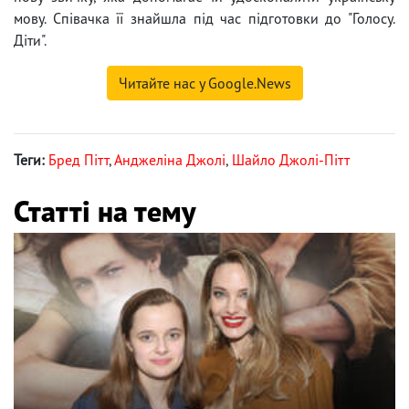
мову. Співачка її знайшла під час підготовки до "Голосу.
Діти".
Читайте нас у Google.News
Теги:
Бред Пітт
,
Анджеліна Джолі
,
Шайло Джолі-Пітт
Статті на тему