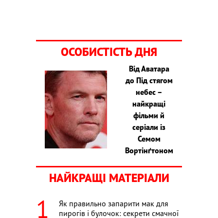
ОСОБИСТІСТЬ ДНЯ
Від Аватара
до Під стягом
небес –
найкращі
фільми й
серіали із
Семом
Вортінґтоном
НАЙКРАЩІ МАТЕРІАЛИ
Як правильно запарити мак для
пирогів і булочок: секрети смачної