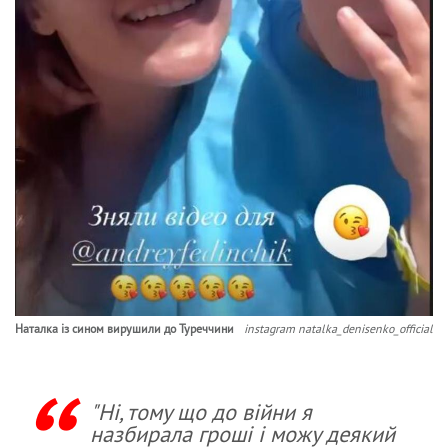
Наталка із сином вирушили до Туреччини
instagram natalka_denisenko_official
"Ні, тому що до війни я
назбирала гроші і можу деякий