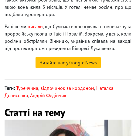
якою вона жила 5 місяців. У готелі немає росіян, про що
подбали туроператори.
Раніше ми
писали
, що Сумська відреагувала на мовчазну та
проросійську позицію Таїсії Повалій. Зокрема, у день, коли
росіяни обстріляли Вінницю, українка співала на заході
під протекторатом президента Білорусі Лукашенка.
Читайте нас у Google.News
Теги:
Туреччина
,
відпочинок за кордоном
,
Наталка
Денисенко
,
Андрій Федінчик
Статті на тему