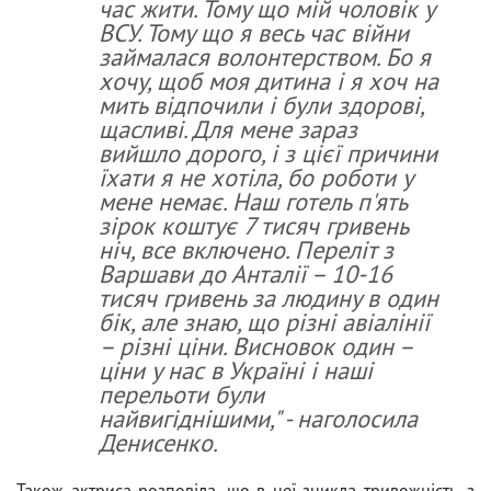
час жити. Тому що мій чоловік у
ВСУ. Тому що я весь час війни
займалася волонтерством. Бо я
хочу, щоб моя дитина і я хоч на
мить відпочили і були здорові,
щасливі. Для мене зараз
вийшло дорого, і з цієї причини
їхати я не хотіла, бо роботи у
мене немає. Наш готель п'ять
зірок коштує 7 тисяч гривень
ніч, все включено. Переліт з
Варшави до Анталії – 10-16
тисяч гривень за людину в один
бік, але знаю, що різні авіалінії
– різні ціни. Висновок один –
ціни у нас в Україні і наші
перельоти були
найвигіднішими," - наголосила
Денисенко.
Також актриса розповіла, що в неї зникла тривожність, з