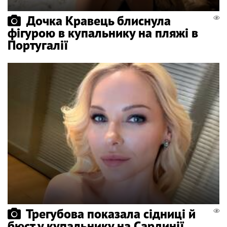
Дочка Кравець блиснула
фігурою в купальнику на пляжі в
Португалії
Трегубова показала сідниці й
бюст у купальнику на Сардинії