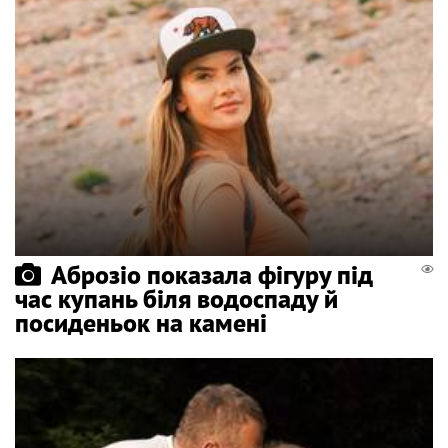
Аброзіо показала фігуру під
час купань біля водоспаду й
посиденьок на камені