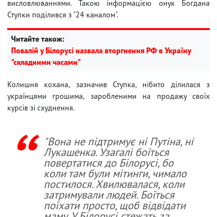
висловлюваннями. Такою інформацією онук Богдана
Ступки поділився з "24 каналом".
Читайте також:
Повалій у Білорусі назвала вторгнення РФ в Україну
"складними часами"
Колишня кохана, зазначив Ступка, нібито ділилася з
українцями грошима, заробленими на продажу своїх
курсів зі схуднення.
"Вона не підтримує ні Путіна, ні
Лукашенка. Узагалі боїться
повертатися до Білорусі, бо
коли там були мітинги, чимало
постилося. Хвилювалася, коли
затримували людей. Боїться
поїхати просто, щоб відвідати
маму. У Білорусі стежать за