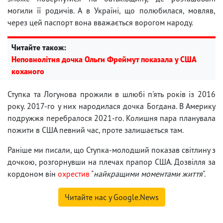
могили її родичів. А в Україні, що полюбилася, мовляв,
через цей паспорт вона вважається ворогом народу.
Читайте також:
Неповнолітня дочка Ольги Фреймут показала у США
коханого
Ступка та Логунова прожили в шлюбі п'ять років із 2016
року. 2017-го у них народилася дочка Богдана. В Америку
подружжя перебралося 2021-го. Колишня пара планувала
пожити в США певний час, проте залишається там.
Раніше ми писали, що Ступка-молодший показав світлину з
дочкою, розгорнувши на плечах прапор США. Дозвілля за
кордоном він
охрестив
"
найкращими моментами життя
".
Читайте нас у Google.News