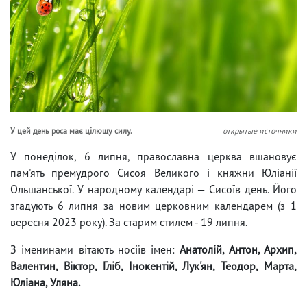
У цей день роса має цілющу силу.
открытые источники
У понеділок, 6 липня, православна церква вшановує
пам'ять премудрого Сисоя Великого і княжни Юліанії
Ольшанської. У народному календарі — Сисоїв день. Його
згадують 6 липня за новим церковним календарем (з 1
вересня 2023 року). За старим стилем - 19 липня.
З іменинами вітають носіїв імен:
Анатолій, Антон, Архип,
Валентин, Віктор, Гліб, Інокентій, Лук'ян, Теодор, Марта,
Юліана, Уляна.