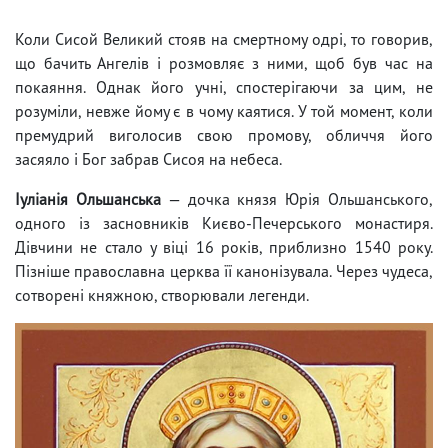
Коли Сисой Великий стояв на смертному одрі, то говорив,
що бачить Ангелів і розмовляє з ними, щоб був час на
покаяння. Однак його учні, спостерігаючи за цим, не
розуміли, невже йому є в чому каятися. У той момент, коли
премудрий виголосив свою промову, обличчя його
засяяло і Бог забрав Сисоя на небеса.
Іуліанія Ольшанська
— дочка князя Юрія Ольшанського,
одного із засновників Києво-Печерського монастиря.
Дівчини не стало у віці 16 років, приблизно 1540 року.
Пізніше православна церква її канонізувала. Через чудеса,
сотворені княжною, створювали легенди.