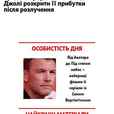
Джолі розкрити її прибутки
після розлучення
ОСОБИСТІСТЬ ДНЯ
Від Аватара
до Під стягом
небес –
найкращі
фільми й
серіали із
Семом
Вортінґтоном