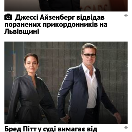
Джессі Айзенберг відвідав
поранених прикордонників на
Львівщині
Бред Пітт у суді вимагає від