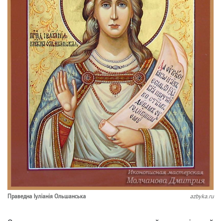
Праведна Іуліанія Ольшанська
azbyka.ru