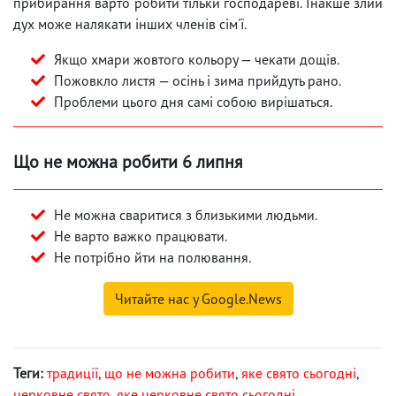
прибирання варто робити тільки господареві. Інакше злий
дух може налякати інших членів сім'ї.
Якщо хмари жовтого кольору — чекати дощів.
Пожовкло листя — осінь і зима прийдуть рано.
Проблеми цього дня самі собою вирішаться.
Що не можна робити 6 липня
Не можна сваритися з близькими людьми.
Не варто важко працювати.
Не потрібно йти на полювання.
Читайте нас у Google.News
Теги:
традиції
,
що не можна робити
,
яке свято сьогодні
,
церковне свято
,
яке церковне свято сьогодні