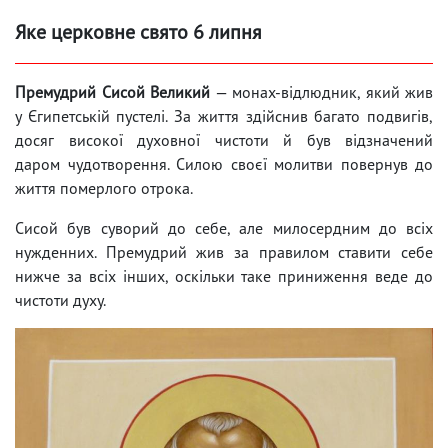
Яке церковне свято 6 липня
Премудрий Сисой Великий
— монах-відлюдник, який жив
у Єгипетській пустелі. За життя здійснив багато подвигів,
досяг високої духовної чистоти й був відзначений
даром чудотворення. Силою своєї молитви повернув до
життя померлого отрока.
Сисой був суворий до себе, але милосердним до всіх
нужденних. Премудрий жив за правилом ставити себе
нижче за всіх інших, оскільки таке приниження веде до
чистоти духу.