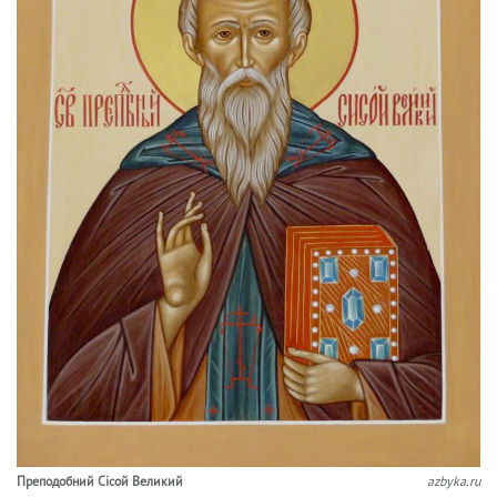
Преподобний Сісой Великий
azbyka.ru