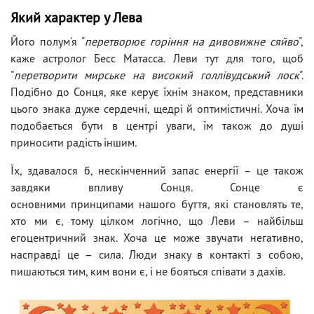
Який характер у Лева
Його полум'я "
перетворює горіння на дивовижне сяйво
",
каже астролог Бесс Матасса. Леви тут для того, щоб
"
перетворити мирське на високий голлівудський лоск
".
Подібно до Сонця, яке керує їхнім знаком, представники
цього знака дуже сердечні, щедрі й оптимістичні. Хоча їм
подобається бути в центрі уваги, їм також до душі
приносити радість іншим.
Їх, здавалося б, нескінченний запас енергії – це також
завдяки впливу Сонця. Сонце є
основними принципами нашого буття, які становлять те,
хто ми є, тому цілком логічно, що Леви – найбільш
егоцентричний знак. Хоча це може звучати негативно,
насправді це – сила. Люди знаку в контакті з собою,
пишаються тим, ким вони є, і не бояться співати з дахів.