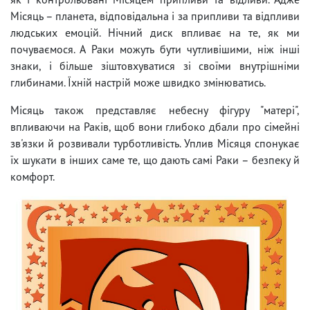
Місяць – планета, відповідальна і за припливи та відпливи
людських емоцій. Нічний диск впливає на те, як ми
почуваємося. А Раки можуть бути чутливішими, ніж інші
знаки, і більше зіштовхуватися зі своїми внутрішніми
глибинами. Їхній настрій може швидко змінюватись.
Місяць також представляє небесну фігуру "матері",
впливаючи на Раків, щоб вони глибоко дбали про сімейні
зв'язки й розвивали турботливість. Уплив Місяця спонукає
їх шукати в інших саме те, що дають самі Раки – безпеку й
комфорт.