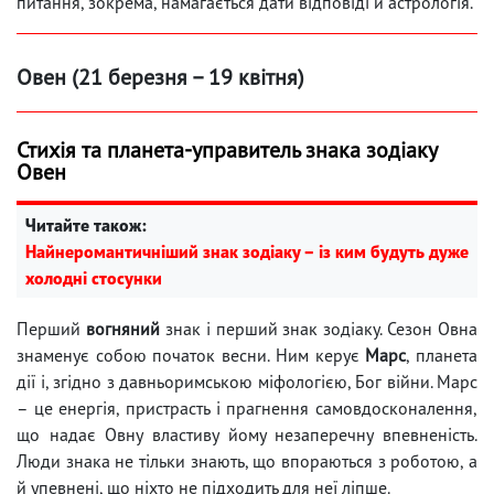
питання, зокрема, намагається дати відповіді й астрологія.
Овен (21 березня – 19 квітня)
Стихія та планета-управитель знака зодіаку
Овен
Читайте також:
Найнеромантичніший знак зодіаку – із ким будуть дуже
холодні стосунки
Перший
вогняний
знак і перший знак зодіаку. Сезон Овна
знаменує собою початок весни. Ним керує
Марс
, планета
дії і, згідно з давньоримською міфологією, Бог війни. Марс
– це енергія, пристрасть і прагнення самовдосконалення,
що надає Овну властиву йому незаперечну впевненість.
Люди знака не тільки знають, що впораються з роботою, а
й упевнені, що ніхто не підходить для неї ліпше.