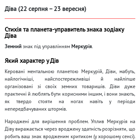
Діва (22 серпня – 23 вересня)
Стихія та планета-управитель знака зодіаку
Діва
Земний
знак під управлінням
Меркурія
.
Який характер у Дів
Керовані ментальною планетою Меркурій, Діви, мабуть,
найлогічніші, найспостережливіші й найліпше
організовані зі своїх земних товаришів. Діви дуже
практичні й люблять бути корисними іншим, і вони знають,
як твердо стояти на ногах навіть у періоди
непередбачуваних штормів.
Народжені для вирішення проблем. Уплив Меркурія на
Діву виражається через вроджену здатність розрізняти, що
робить ваш знак вродженим критиком (у хорошому сенсі).