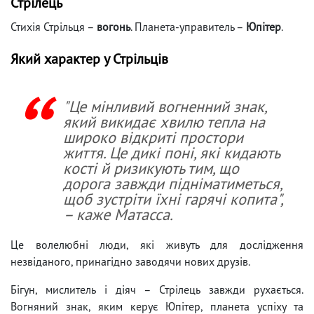
Стрілець
Стихія Стрільця –
вогонь
. Планета-управитель –
Юпітер
.
Який характер у Стрільців
"Це мінливий вогненний знак,
який викидає хвилю тепла на
широко відкриті простори
життя. Це дикі поні, які кидають
кості й ризикують тим, що
дорога завжди підніматиметься,
щоб зустріти їхні гарячі копита",
– каже Матасса.
Це волелюбні люди, які живуть для дослідження
незвіданого, принагідно заводячи нових друзів.
Бігун, мислитель і діяч – Стрілець завжди рухається.
Вогняний знак, яким керує Юпітер, планета успіху та