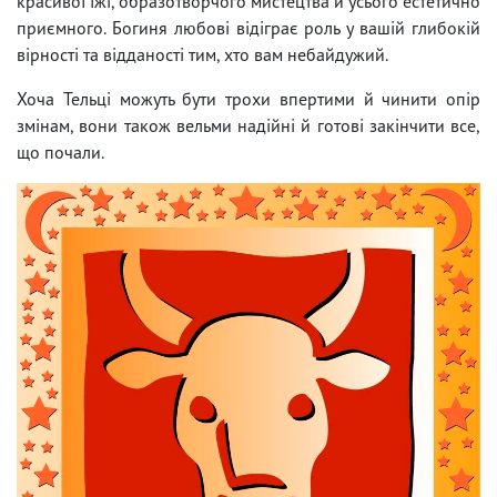
красивої їжі, образотворчого мистецтва й усього естетично
приємного. Богиня любові відіграє роль у вашій глибокій
вірності та відданості тим, хто вам небайдужий.
Хоча Тельці можуть бути трохи впертими й чинити опір
змінам, вони також вельми надійні й готові закінчити все,
що почали.