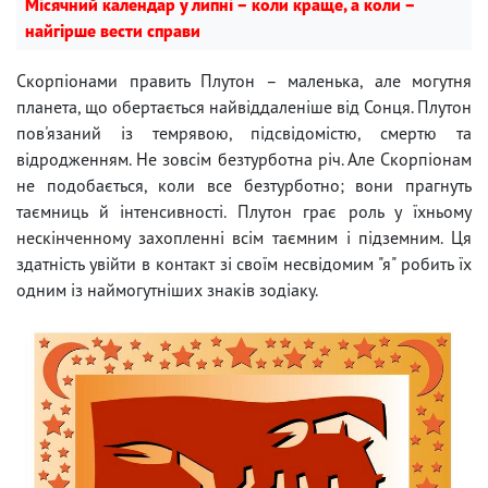
Місячний календар у липні – коли краще, а коли –
найгірше вести справи
Скорпіонами править Плутон – маленька, але могутня
планета, що обертається найвіддаленіше від Сонця. Плутон
пов'язаний із темрявою, підсвідомістю, смертю та
відродженням. Не зовсім безтурботна річ. Але Скорпіонам
не подобається, коли все безтурботно; вони прагнуть
таємниць й інтенсивності. Плутон грає роль у їхньому
нескінченному захопленні всім таємним і підземним. Ця
здатність увійти в контакт зі своїм несвідомим "я" робить їх
одним із наймогутніших знаків зодіаку.