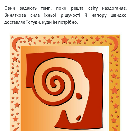
Овни задають темп, поки решта світу наздоганяє.
Виняткова сила їхньої рішучості й напору швидко
доставляє їх туди, куди їм потрібно.