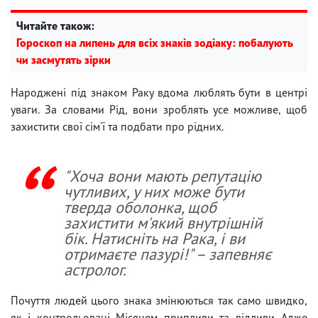
Читайте також:
Гороскоп на липень для всіх знаків зодіаку: побалують
чи засмутять зірки
Народжені під знаком Раку вдома люблять бути в центрі
уваги. За словами Рід, вони зроблять усе можливе, щоб
захистити свої сім'ї та подбати про рідних.
"Хоча вони мають репутацію
чутливих, у них може бути
тверда оболонка, щоб
захистити м'який внутрішній
бік. Натисніть на Рака, і ви
отримаєте пазурі!" – запевняє
астролог.
Почуття людей цього знака змінюються так само швидко,
як і контрольовані Місяцем припливи та відливи. Адже