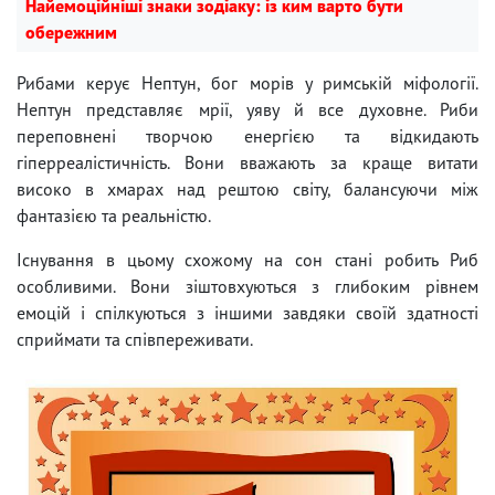
Найемоційніші знаки зодіаку: із ким варто бути
обережним
Рибами керує Нептун, бог морів у римській міфології.
Нептун представляє мрії, уяву й все духовне. Риби
переповнені творчою енергією та відкидають
гіперреалістичність. Вони вважають за краще витати
високо в хмарах над рештою світу, балансуючи між
фантазією та реальністю.
Існування в цьому схожому на сон стані робить Риб
особливими. Вони зіштовхуються з глибоким рівнем
емоцій і спілкуються з іншими завдяки своїй здатності
сприймати та співпереживати.