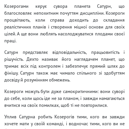
Козерогами керує сувора планета Сатурн, що
благословляє непохитним почуттям дисципліни. Козероги
процвітають, коли справа доходить до складання
реалістичних планів і створення міцної основи для своїх
цілей. А ще вони люблять насолоджуватися плодами своєї
праці.
Сатурн представляє відповідальність, працьовитість і
рішучість. Дехто називає його наглядачем планет, що
тримає всіх під контролем і забезпечує прямий шлях до
фінішу. Сатурн також має чимало спільного зі здобуттям
досвіду й розумінням обмежень.
Козероги можуть бути дуже самокритичними: вони суворі
до себе, коли щось іде не за планом, і завжди намагаються
вчитися на своїх помилках, щоб ті не повторилися.
Уплив Сатурна робить Козерогів тими, кого ви завжди
хочете мати у своїй команді, і водночас тими, кого ви не