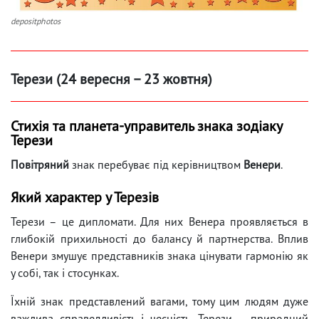
depositphotos
Терези (24 вересня – 23 жовтня)
Стихія та планета-управитель знака зодіаку
Терези
Повітряний
знак перебуває під керівництвом
Венери
.
Який характер у Терезів
Терези – це дипломати. Для них Венера проявляється в
глибокій прихильності до балансу й партнерства. Вплив
Венери змушує представників знака цінувати гармонію як
у собі, так і стосунках.
Їхній знак представлений вагами, тому цим людям дуже
важлива справедливість і чесність. Терези – природний