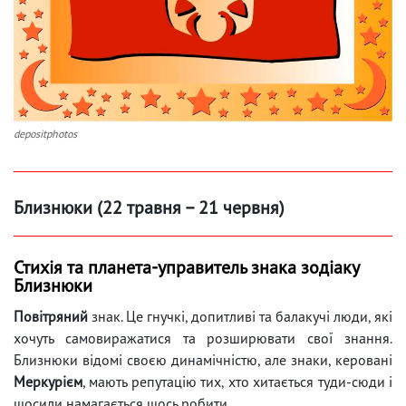
depositphotos
Близнюки (22 травня – 21 червня)
Стихія та планета-управитель знака зодіаку
Близнюки
Повітряний
знак. Це гнучкі, допитливі та балакучі люди, які
хочуть самовиражатися та розширювати свої знання.
Близнюки відомі своєю динамічністю, але знаки, керовані
Меркурієм
, мають репутацію тих, хто хитається туди-сюди і
щосили намагається щось робити.