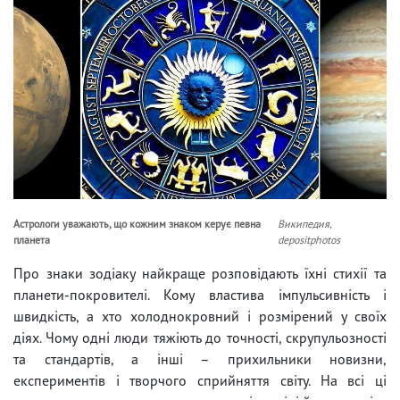
Астрологи уважають, що кожним знаком керує певна
Википедия,
планета
depositphotos
Про знаки зодіаку найкраще розповідають їхні стихії та
планети-покровителі. Кому властива імпульсивність і
швидкість, а хто холоднокровний і розмірений у своїх
діях. Чому одні люди тяжіють до точності, скрупульозності
та стандартів, а інші – прихильники новизни,
експериментів і творчого сприйняття світу. На всі ці