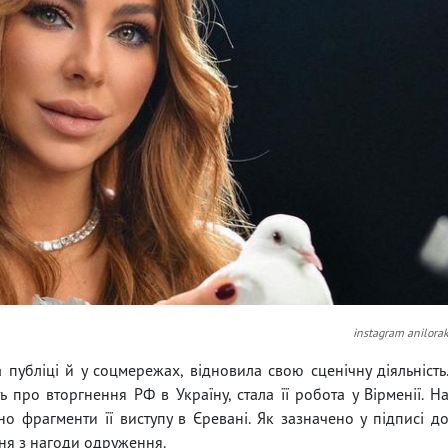
instagram anilora
 публіці й у соцмережах, відновила свою сценічну діяльність
про вторгнення РФ в Україну, стала її робота у Вірменії. Н
но фрагменти її виступу в Єревані. Як зазначено у підписі д
пня з нагоди одруження.