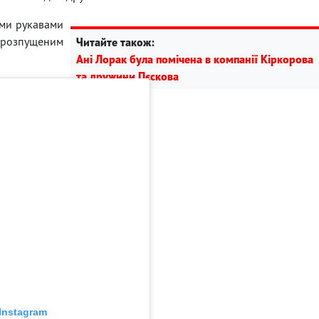
ими рукавами
з розпущеним
Читайте також:
Ані Лорак була помічена в компанії Кіркорова
та дружини Пєскова
Instagram