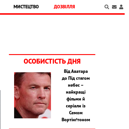
МИСТЕЦТВО
ДОЗВІЛЛЯ
ОСОБИСТІСТЬ ДНЯ
Від Аватара
до Під стягом
небес –
найкращі
фільми й
серіали із
Семом
Вортінґтоном