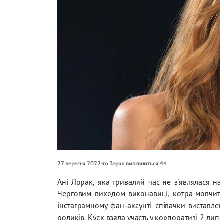
27 вересня 2022-го Лорак виповниться 44
Ані Лорак, яка тривалий час не з'являлася на
Черговим виходом виконавиці, котра мовчить 
інстаграмному фан-акаунті співачки виставле
роликів, Куєк взяла участь у корпоративі 2 ли