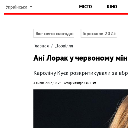
МІСТО
КІНО
Українська
Яке свято сьогодні
Гороскопи 2025
Главная
Дозвілля
Ані Лорак у червоному міні
Кароліну Куєк розкритикували за вб
4 липня 2022, 10:39
Автор: Дмитро Сич