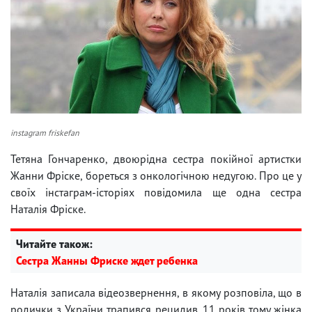
instagram friskefan
Тетяна Гончаренко, двоюрідна сестра покійної артистки
Жанни Фріске, бореться з онкологічною недугою. Про це у
своїх інстаграм-історіях повідомила ще одна сестра
Наталія Фріске.
Читайте також:
Сестра Жанны Фриске ждет ребенка
Наталія записала відеозвернення, в якому розповіла, що в
родички з України трапився рецидив. 11 років тому жінка