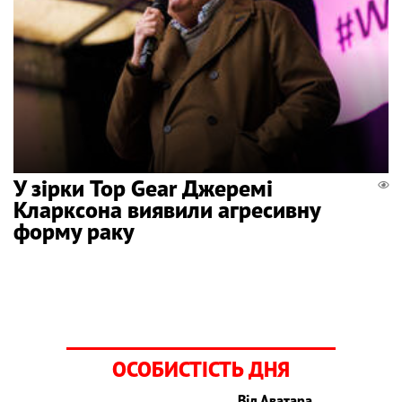
У зірки Top Gear Джеремі
Кларксона виявили агресивну
форму раку
ОСОБИСТІСТЬ ДНЯ
Від Аватара