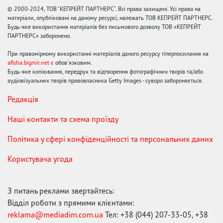
© 2000-2024, ТОВ "КЕПРЕЙТ ПАРТНЕРС". Всі права захищені. Усі права на
матеріали, опубліковані на даному ресурсі, належать ТОВ КЕПРЕЙТ ПАРТНЕРС.
Будь-яке використання матеріалів без письмового дозволу ТОВ «КЕПРЕЙТ
ПАРТНЕРС» заборонено.
При правомірному використанні матеріалів даного ресурсу гіперпосилання на
afisha.bigmir.net є
обов'язковим.
Будь-яке копіювання, передрук та відтворення фотографічних творів та/або
аудіовізуальних творів правовласника Getty Images - суворо забороняється.
Редакція
Наші контакти та схема проїзду
Політика у сфері конфіденційності та персональних даних
Користувача угода
З питань реклами звертайтесь:
Відділ роботи з прямими клієнтами:
reklama@mediadim.com.ua
Тел: +38 (044) 207-33-05, +38