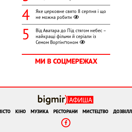
Яке церковне свято 8 серпня і що
не можна робити
Від Аватара до Під стягом небес –
найкращі фільми й серіали із
Семом Вортінґтоном
МИ В СОЦМЕРЕЖАХ
ІСТО
КІНО
МУЗИКА
РЕСТОРАНИ
МИСТЕЦТВО
ДОЗВІЛЛ