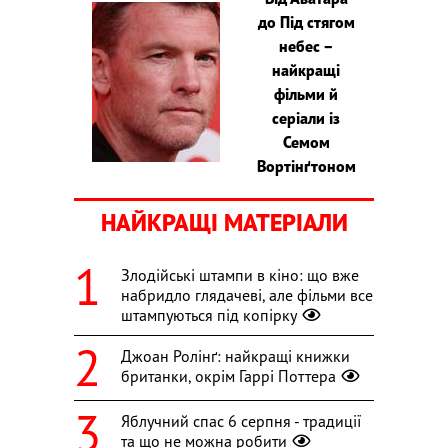
до Під стягом
небес –
найкращі
фільми й
серіали із
Семом
Вортінґтоном
НАЙКРАЩІ МАТЕРІАЛИ
Злодійські штампи в кіно: що вже
набридло глядачеві, але фільми все
штампуються під копірку
Джоан Ролінґ: найкращі книжки
британки, окрім Гаррі Поттера
Яблучний спас 6 серпня - традиції
та що не можна робити