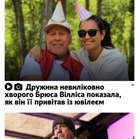
Дружина невиліковно
хворого Брюса Вілліса показала,
як він її привітав із ювілеєм