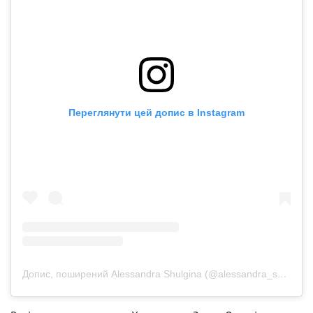
Переглянути цей допис в Instagram
Допис, поширений Alessandra Shulgina (@alessandra_shulgina)