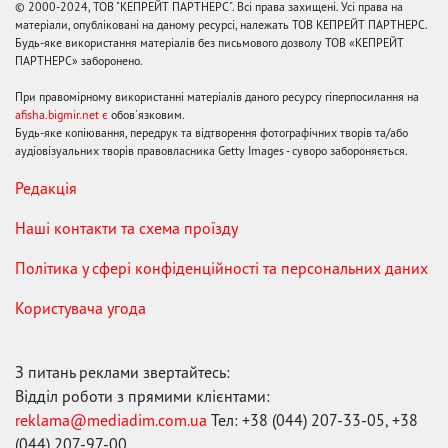
© 2000-2024, ТОВ "КЕПРЕЙТ ПАРТНЕРС". Всі права захищені. Усі права на
матеріали, опубліковані на даному ресурсі, належать ТОВ КЕПРЕЙТ ПАРТНЕРС.
Будь-яке використання матеріалів без письмового дозволу ТОВ «КЕПРЕЙТ
ПАРТНЕРС» заборонено.
При правомірному використанні матеріалів даного ресурсу гіперпосилання на
afisha.bigmir.net є
обов'язковим.
Будь-яке копіювання, передрук та відтворення фотографічних творів та/або
аудіовізуальних творів правовласника Getty Images - суворо забороняється.
Редакція
Наші контакти та схема проїзду
Політика у сфері конфіденційності та персональних даних
Користувача угода
З питань реклами звертайтесь:
Відділ роботи з прямими клієнтами:
reklama@mediadim.com.ua
Тел: +38 (044) 207-33-05, +38
(044) 207-97-00