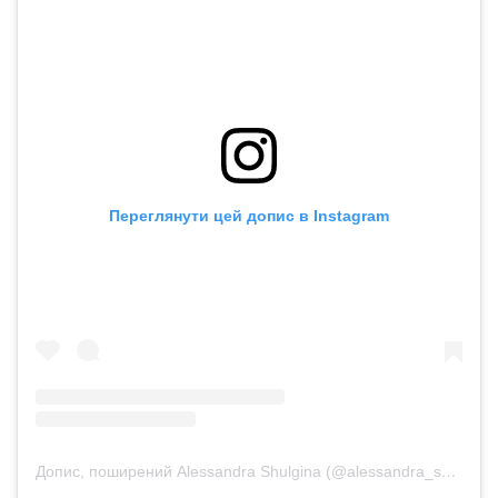
Переглянути цей допис в Instagram
Допис, поширений Alessandra Shulgina (@alessandra_shulgina)