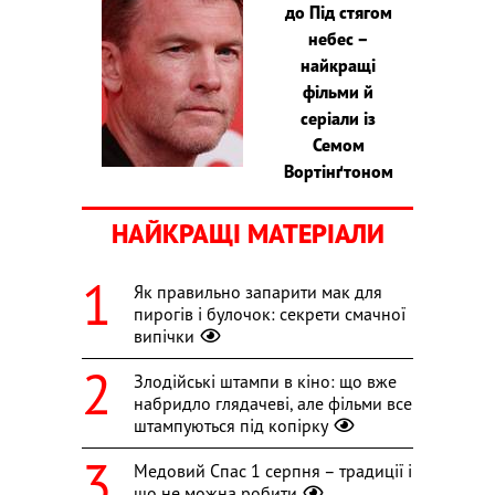
до Під стягом
небес –
найкращі
фільми й
серіали із
Семом
Вортінґтоном
НАЙКРАЩІ МАТЕРІАЛИ
Як правильно запарити мак для
пирогів і булочок: секрети смачної
випічки
Злодійські штампи в кіно: що вже
набридло глядачеві, але фільми все
штампуються під копірку
Медовий Спас 1 серпня – традиції і
що не можна робити