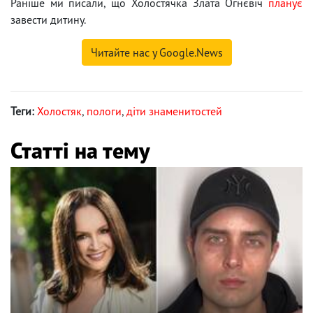
Раніше ми писали, що Холостячка Злата Огнєвіч
планує
завести дитину.
Читайте нас у Google.News
Теги:
Холостяк
,
пологи
,
діти знаменитостей
Статті на тему