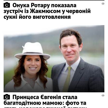
Онука Ротару показала
зустріч із Жакмюсом у червоній
сукні його виготовлення
Принцеса Євгенія стала
багатодітною мамою: фото та