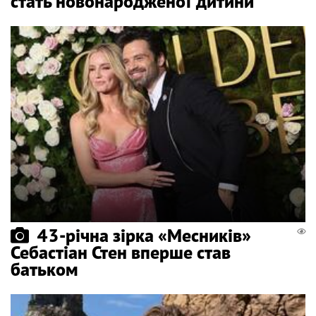
стать новонародженої дитини
43-річна зірка «Месників»
Себастіан Стен вперше став
батьком