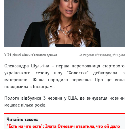
У 34-річної жінки з'явилася донька
instagram alessandra_shulgina
Олександра Шульгіна – перша переможниця стартового
українського сезону шоу "Холостяк" дебютувала в
материнстві. Жінка народила первістка. Про це вона
повідомила в Інстаграмі.
Пологи відбулися 3 червня у США, де винуватця новини
мешкає кілька років.
Читайте також:
"Есть на что есть": Злата Огневич ответила, что ей дало