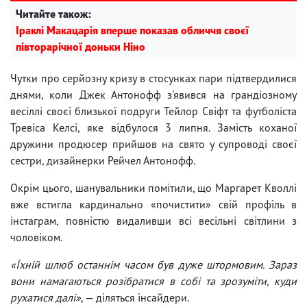
Читайте також:
Іраклі Макацарія вперше показав обличчя своєї
півторарічної доньки Ніно
Чутки про серйозну кризу в стосунках пари підтвердилися
днями, коли Джек Антонофф з'явився на грандіозному
весіллі своєї близької подруги Тейлор Свіфт та футболіста
Тревіса Келсі, яке відбулося 3 липня. Замість коханої
дружини продюсер прийшов на свято у супроводі своєї
сестри, дизайнерки Рейчел Антонофф.
Окрім цього, шанувальники помітили, що Маргарет Кволлі
вже встигла кардинально «почистити» свій профіль в
інстаграм, повністю видаливши всі весільні світлини з
чоловіком.
«Їхній шлюб останнім часом був дуже штормовим. Зараз
вони намагаються розібратися в собі та зрозуміти, куди
рухатися далі»
, — діляться інсайдери.