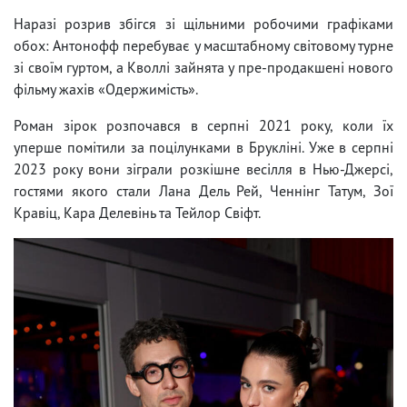
Наразі розрив збігся зі щільними робочими графіками
обох: Антонофф перебуває у масштабному світовому турне
зі своїм гуртом, а Кволлі зайнята у пре-продакшені нового
фільму жахів «Одержимість».
Роман зірок розпочався в серпні 2021 року, коли їх
уперше помітили за поцілунками в Брукліні. Уже в серпні
2023 року вони зіграли розкішне весілля в Нью-Джерсі,
гостями якого стали Лана Дель Рей, Ченнінг Татум, Зої
Кравіц, Кара Делевінь та Тейлор Свіфт.