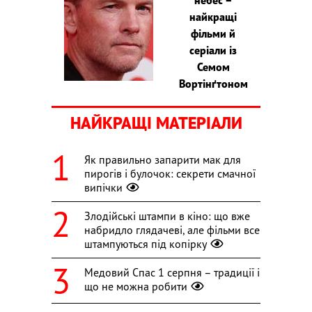
небес –
найкращі
фільми й
серіали із
Семом
Вортінґтоном
НАЙКРАЩІ МАТЕРІАЛИ
Як правильно запарити мак для
пирогів і булочок: секрети смачної
випічки
Злодійські штампи в кіно: що вже
набридло глядачеві, але фільми все
штампуються під копірку
Медовий Спас 1 серпня – традиції і
що не можна робити