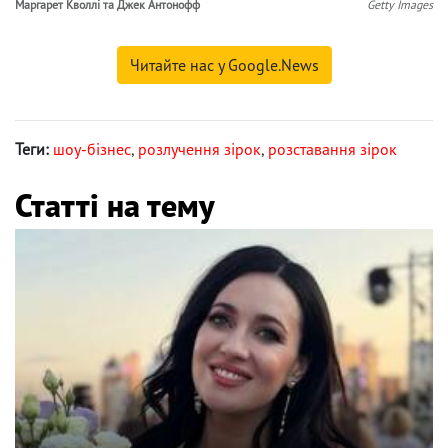
Маргарет Кволлі та Джек Антонофф
Getty Images
Читайте нас у Google.News
Теги:
шоу-бізнес
,
розлучення зірок
,
розставання зірок
Статті на тему