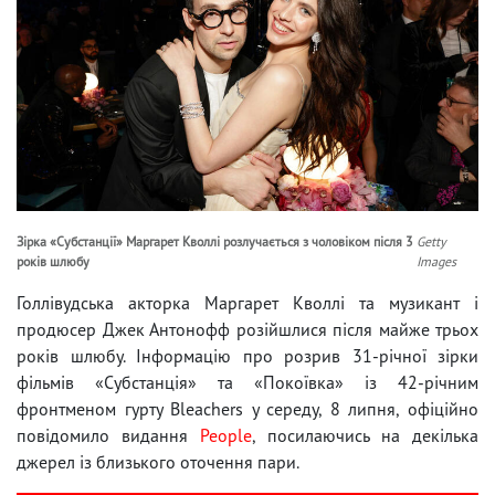
Зірка «Субстанції» Маргарет Кволлі розлучається з чоловіком після 3
Getty
років шлюбу
Images
Голлівудська акторка Маргарет Кволлі та музикант і
продюсер Джек Антонофф розійшлися після майже трьох
років шлюбу. Інформацію про розрив 31-річної зірки
фільмів «Субстанція» та «Покоївка» із 42-річним
фронтменом гурту Bleachers у середу, 8 липня, офіційно
повідомило видання
People
, посилаючись на декілька
джерел із близького оточення пари.