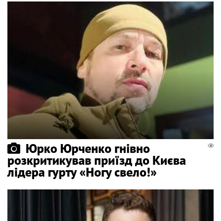
Юрко Юрченко гнівно
розкритикував приїзд до Києва
лідера гурту «Ногу свело!»