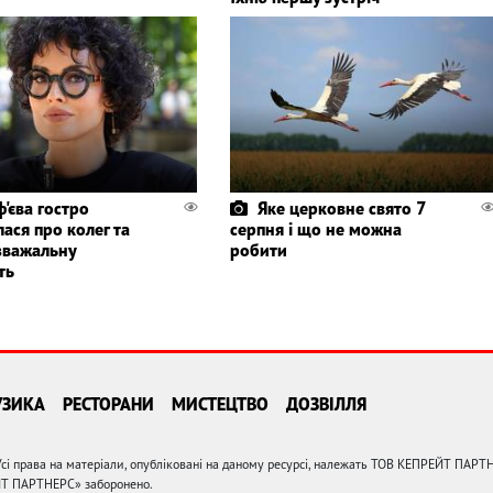
'єва гостро
Яке церковне свято 7
ася про колег та
серпня і що не можна
зважальну
робити
ть
УЗИКА
РЕСТОРАНИ
МИСТЕЦТВО
ДОЗВІЛЛЯ
сі права на матеріали, опубліковані на даному ресурсі, належать ТОВ КЕПРЕЙТ ПАРТ
ЙТ ПАРТНЕРС» заборонено.