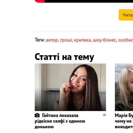
Чита
Теги:
актор
,
гроші
,
критика
,
шоу-бізнес
,
особис
Статті на тему
Гайтана показала
Марія Бу
рідкісне селфі з єдиною
чому не 
донькою
виходит