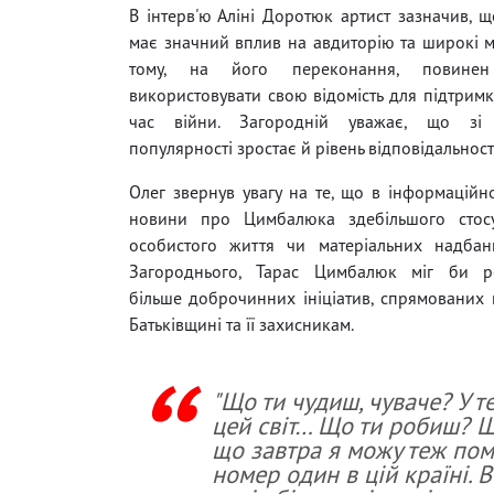
В інтерв'ю Аліні Доротюк артист зазначив,
має значний вплив на авдиторію та широкі м
тому, на його переконання, повинен
використовувати свою відомість для підтримк
час війни. Загородній уважає, що зі 
популярності зростає й рівень відповідальності 
Олег звернув увагу на те, що в інформаційн
новини про Цимбалюка здебільшого стос
особистого життя чи матеріальних надбан
Загороднього, Тарас Цимбалюк міг би ре
більше доброчинних ініціатив, спрямованих
Батьківщині та її захисникам.
"Що ти чудиш, чуваче? У т
цей світ… Що ти робиш? Що
що завтра я можу теж поми
номер один в цій країні. 