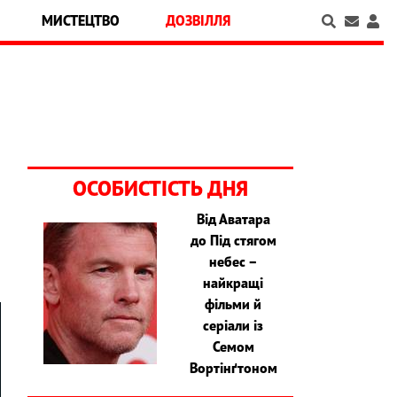
МИСТЕЦТВО
ДОЗВІЛЛЯ
ОСОБИСТІСТЬ ДНЯ
Від Аватара
до Під стягом
небес –
найкращі
фільми й
серіали із
Семом
Вортінґтоном