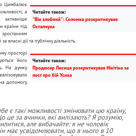
 що Цимбалюк
ожливості, а
Читайте також:
 активніше
"Він злобний": Соломка розкритикував
и країни під
Остапчука
зростанням
за власні дії та публічну діяльність.
ому просторі
уються його
Читайте також:
ь. На думку
Продюсер Лисиця розкритикував Нікітіна за
алізовувати
пост про бій Усика
 на допомогу
ебе є такі можливості змінювати цю країну,
 це за вчинки, які вилізають? Я розумію,
литися, але вибачайте: я не чоловік
Він має усвідомлювати, що в нього в 10