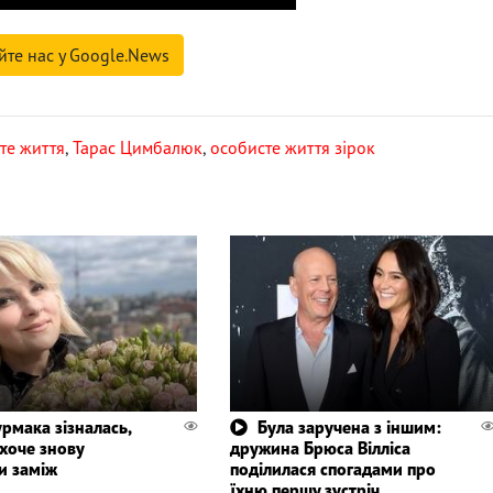
йте нас у Google.News
те життя
,
Тарас Цимбалюк
,
особисте життя зірок
рмака зізналась,
Була заручена з іншим:
хоче знову
дружина Брюса Вілліса
и заміж
поділилася спогадами про
їхню першу зустріч