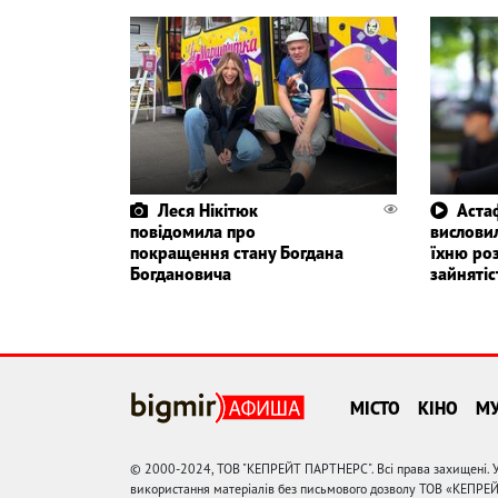
Леся Нікітюк
Астаф
повідомила про
висловил
покращення стану Богдана
їхню ро
Богдановича
зайнятіс
МІСТО
КІНО
М
© 2000-2024, ТОВ "КЕПРЕЙТ ПАРТНЕРС". Всі права захищені. У
використання матеріалів без письмового дозволу ТОВ «КЕПРЕ