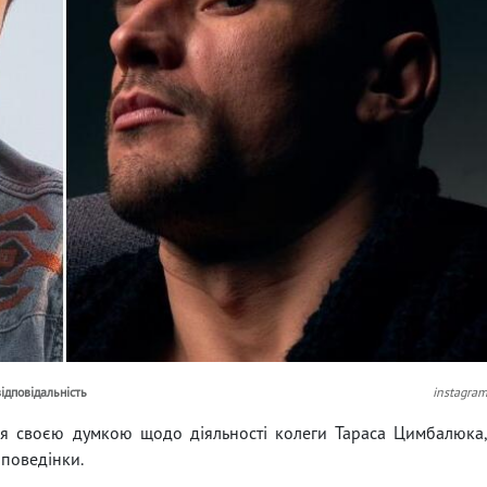
відповідальність
instagra
ся своєю думкою щодо діяльності колеги Тараса Цимбалюка
 поведінки.