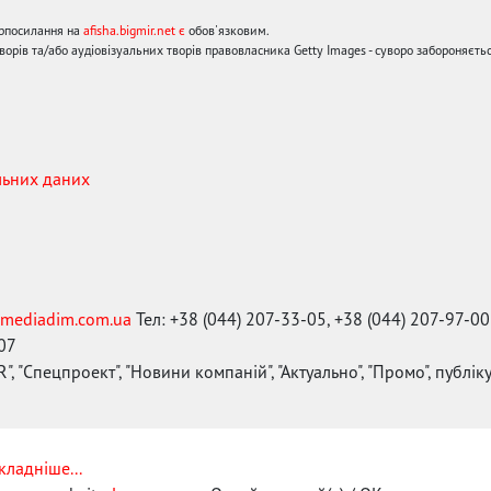
ерпосилання на
afisha.bigmir.net є
обов'язковим.
орів та/або аудіовізуальних творів правовласника Getty Images - суворо забороняєтьс
льних даних
mediadim.com.ua
Тел: +38 (044) 207-33-05, +38 (044) 207-97-00
-07
", "Спецпроект", "Новини компаній", "Актуально", "Промо", публі
кладніше...