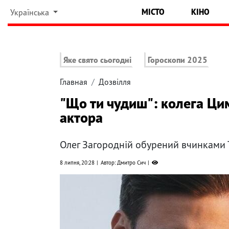
МІСТО
КІНО
Українська
Яке свято сьогодні
Гороскопи 2025
Главная
Дозвілля
"Що ти чудиш": колега Ци
актора
Олег Загородній обурений вчинками Т
8 липня, 20:28
Автор: Дмитро Сич