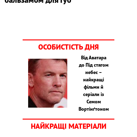
ОСОБИСТІСТЬ ДНЯ
Від Аватара
до Під стягом
небес –
найкращі
фільми й
серіали із
Семом
Вортінґтоном
НАЙКРАЩІ МАТЕРІАЛИ