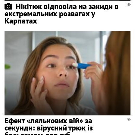
Нікітюк відповіла на закиди в
екстремальних розвагах у
Карпатах
Ефект «лялькових вій» за
секунди: вірусний трюк із
бальзамом для губ