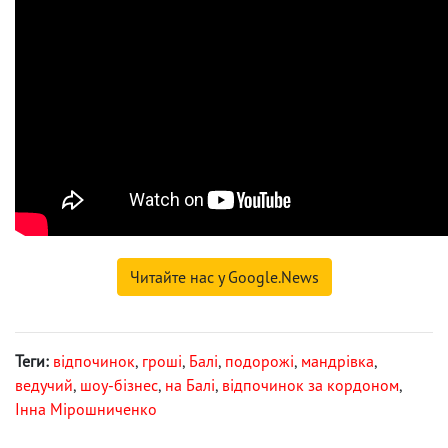
Читайте нас у Google.News
Теги:
відпочинок
,
гроші
,
Балі
,
подорожі
,
мандрівка
,
ведучий
,
шоу-бізнес
,
на Балі
,
відпочинок за кордоном
,
Інна Мірошниченко