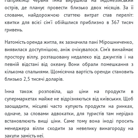
острів, де планує провести близько двох місяців. За її
словами, найдорожчою статтею витрат став переліт:
квитки для всієї сім'ї обійшлися приблизно в 367 тисяч
гривень.
Натомість оренда житла, як зазначила пані Мірошниченко,
виявилася доступнішою, аніж очікувалося. Сім’я винаймає
простору віллу, розташовану недалеко від джунглів і на
певній відстані від океану. Вони обрали помешкання з
кількома спальнями. Щомісячна вартість оренди становить
близько 2,5 тисячі доларів.
Інна також розповіла, що ціни на продукти в
супермаркетах майже не відрізняються від київських. Щоб
заощадити, місцеві часто купують продукти на ринках,
одначе, за словами адвокатки, для туристів там нерідко
встановлюють вищі ціни. Саме тому вона іноді просить
менеджера вілли сходити за невелику винагороду на
закупи замість неї.