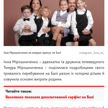
Інна Мірошниченко не вперше прямує на Балі
instagram _inna_mi_
Інна Мірошниченко – адвокатка та дружина телеведучого
Тимура Мірошниченка – поділилася подробицями свого
тривалого перебування на Балі разом із чотирма дітьми й
озвучила основні витрати родини.
Читайте також:
Василенко показала декольтований серфінг на Балі
Наприкінці червня Інна вирушила на індонезійський