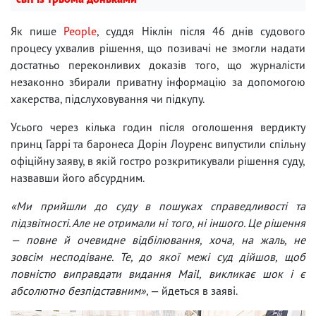
Як пише
People
, суддя Ніклін після 46 днів судового
процесу ухвалив рішення, що позивачі не змогли надати
достатньо переконливих доказів того, що журналісти
незаконно збирали приватну інформацію за допомогою
хакерства, підслуховування чи підкупу.
Усього через кілька годин після оголошення вердикту
принц Гаррі та баронеса Дорін Лоуренс випустили спільну
офіційну заяву, в якій гостро розкритикували рішення суду,
назвавши його абсурдним.
«Ми прийшли до суду в пошуках справедливості та
підзвітності. Але не отримали ні того, ні іншого. Це рішення
— повне й очевидне відбілювання, хоча, на жаль, не
зовсім несподіване. Те, до якої межі суд дійшов, щоб
повністю виправдати видання Mail, викликає шок і є
абсолютно безпідставним»
, — йдеться в заяві.