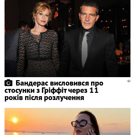
Бандерас висловився про
стосунки з Гріффіт через 11
років після розлучення