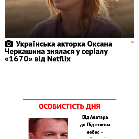
Українська акторка Оксана
Черкашина знялася у серіалу
«1670» від Netflix
ОСОБИСТІСТЬ ДНЯ
Від Аватара
до Під стягом
небес –