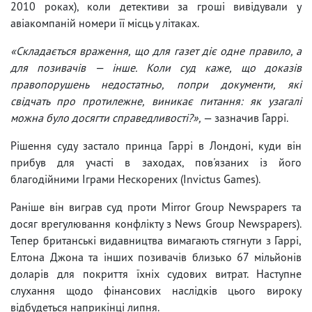
2010 роках), коли детективи за гроші вивідували у
авіакомпаній номери її місць у літаках.
«Складається враження, що для газет діє одне правило, а
для позивачів — інше. Коли суд каже, що доказів
правопорушень недостатньо, попри документи, які
свідчать про протилежне, виникає питання: як узагалі
можна було досягти справедливості?»,
— зазначив Гаррі.
Рішення суду застало принца Гаррі в Лондоні, куди він
прибув для участі в заходах, пов'язаних із його
благодійними Іграми Нескорених (Invictus Games).
Раніше він виграв суд проти Mirror Group Newspapers та
досяг врегулювання конфлікту з News Group Newspapers).
Тепер британські видавництва вимагають стягнути з Гаррі,
Елтона Джона та інших позивачів близько 67 мільйонів
доларів для покриття їхніх судових витрат. Наступне
слухання щодо фінансових наслідків цього вироку
відбудеться наприкінці липня.