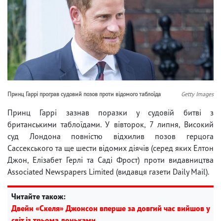
Принц Гаррі програв судовий позов проти відомого таблоїда
Getty Images
Принц Гаррі зазнав поразки у судовій битві з
британськими таблоїдами. У вівторок, 7 липня, Високий
суд Лондона повністю відхилив позов герцога
Сассекського та ще шести відомих діячів (серед яких Елтон
Джон, Елізабет Герлі та Саді Фрост) проти видавництва
Associated Newspapers Limited (видавця газети Daily Mail).
Читайте також:
Двейн «Скеля» Джонсон вперше за довгий час вийшов у
світ із трьома доньками