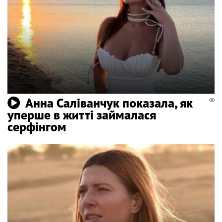
Анна Саліванчук показала, як
уперше в житті займалася
серфінгом