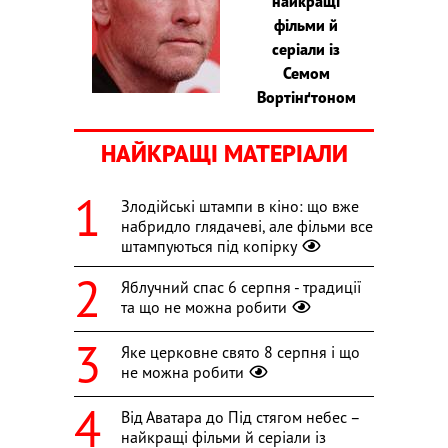
найкращі
фільми й
серіали із
Семом
Вортінґтоном
НАЙКРАЩІ МАТЕРІАЛИ
Злодійські штампи в кіно: що вже
набридло глядачеві, але фільми все
штампуються під копірку
Яблучний спас 6 серпня - традиції
та що не можна робити
Яке церковне свято 8 серпня і що
не можна робити
Від Аватара до Під стягом небес –
найкращі фільми й серіали із