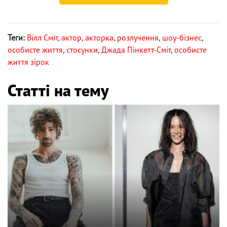
Теги:
Вілл Сміт
,
актор
,
акторка
,
розлучення
,
шоу-бізнес
,
особисте життя
,
стосунки
,
Джада Пінкетт-Сміт
,
особисте
життя зірок
Статті на тему