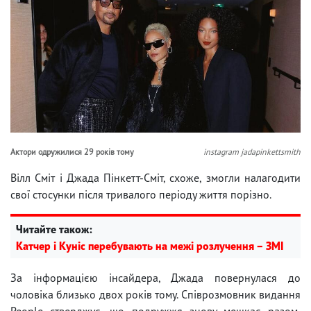
Актори одружилися 29 років тому
instagram jadapinkettsmith
Вілл Сміт і Джада Пінкетт-Сміт, схоже, змогли налагодити
свої стосунки після тривалого періоду життя порізно.
Читайте також:
Катчер і Куніс перебувають на межі розлучення – ЗМІ
За інформацією інсайдера, Джада повернулася до
чоловіка близько двох років тому. Співрозмовник видання
People стверджує, що подружжя знову мешкає разом,