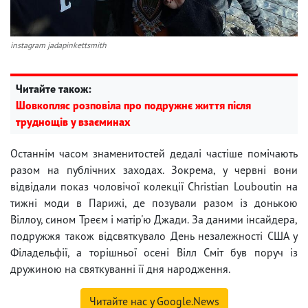
instagram jadapinkettsmith
Читайте також:
Шовкопляс розповіла про подружнє життя після
труднощів у взаєминах
Останнім часом знаменитостей дедалі частіше помічають
разом на публічних заходах. Зокрема, у червні вони
відвідали показ чоловічої колекції Christian Louboutin на
тижні моди в Парижі, де позували разом із донькою
Віллоу, сином Треєм і матір'ю Джади. За даними інсайдера,
подружжя також відсвяткувало День незалежності США у
Філадельфії, а торішньої осені Вілл Сміт був поруч із
дружиною на святкуванні її дня народження.
Читайте нас у Google.News