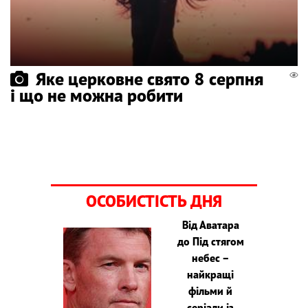
Яке церковне свято 8 серпня
і що не можна робити
ОСОБИСТІСТЬ ДНЯ
Від Аватара
до Під стягом
небес –
найкращі
фільми й
серіали із