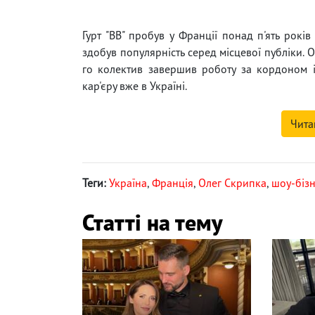
Гурт "ВВ" пробув у Франції понад п'ять років
здобув популярність серед місцевої публіки. 
го колектив завершив роботу за кордоном 
кар'єру вже в Україні.
Чита
Теги:
Україна
,
Франція
,
Олег Скрипка
,
шоу-біз
Статті на тему