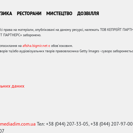
УЗИКА
РЕСТОРАНИ
МИСТЕЦТВО
ДОЗВІЛЛЯ
сі права на матеріали, опубліковані на даному ресурсі, належать ТОВ КЕПРЕЙТ ПАРТ
ЙТ ПАРТНЕРС» заборонено.
ерпосилання на
afisha.bigmir.net є
обов'язковим.
орів та/або аудіовізуальних творів правовласника Getty Images - суворо забороняєтьс
льних даних
mediadim.com.ua
Тел: +38 (044) 207-33-05, +38 (044) 207-97-00
-07