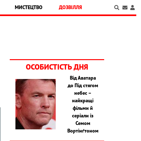
МИСТЕЦТВО
ДОЗВІЛЛЯ
ОСОБИСТІСТЬ ДНЯ
Від Аватара
до Під стягом
небес –
найкращі
фільми й
серіали із
Семом
Вортінґтоном