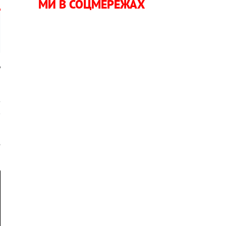
МИ В СОЦМЕРЕЖАХ
у
з
в
е