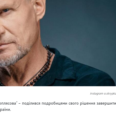
instagram o.skrypk
Відоплясова" – поділився подробицями свого рішення завершит
раїни.