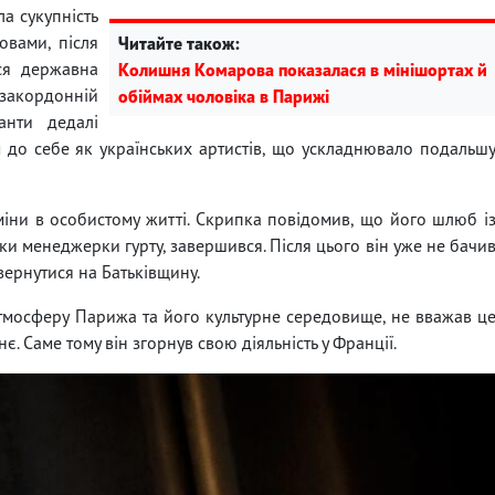
а сукупність
овами, після
Читайте також:
ся державна
Колишня Комарова показалася в мінішортах й
закордонній
обіймах чоловіка в Парижі
анти дедалі
 до себе як українських артистів, що ускладнювало подальш
міни в особистому житті. Скрипка повідомив, що його шлюб і
и менеджерки гурту, завершився. Після цього він уже не бачи
ернутися на Батьківщину.
атмосферу Парижа та його культурне середовище, не вважав ц
є. Саме тому він згорнув свою діяльність у Франції.