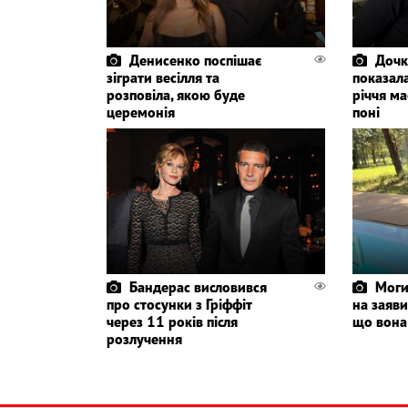
Денисенко поспішає
Дочк
зіграти весілля та
показала
розповіла, якою буде
річчя ма
церемонія
поні
Бандерас висловився
Моги
про стосунки з Гріффіт
на заяви
через 11 років після
що вона
розлучення