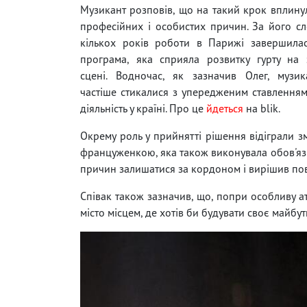
Музикант розповів, що на такий крок вплинул
професійних і особистих причин. За його сл
кількох років роботи в Парижі завершила
програма, яка сприяла розвитку гурту на 
сцені. Водночас, як зазначив Олег, музик
частіше стикалися з упередженим ставленням
діяльність у країні. Про це
йдеться
на blik.
Окрему роль у прийнятті рішення відіграли з
француженкою, яка також виконувала обов'язк
причин залишатися за кордоном і вирішив пов
Співак також зазначив, що, попри особливу 
місто місцем, де хотів би будувати своє майбутн