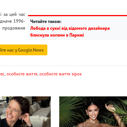
 і за цей час
Одначе 1996-
Читайте також:
і продовжив
Лобода в сукні від відомого дизайнера
блиснула ногами в Парижі
йте нас у Google.News
нес
,
особисте життя
,
особисте життя зірок