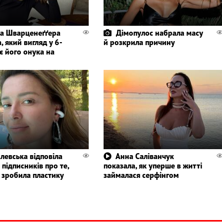
а Шварценеґґера
Дімопулос набрала масу
, який вигляд у 6-
й розкрила причину
є його онука на
левська відповіла
Анна Саліванчук
 підписників про те,
показала, як уперше в житті
 зробила пластику
займалася серфінгом