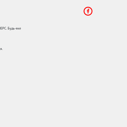
НЕРС. Будь-яке
я.