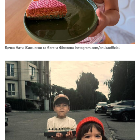
Дочка Нати Жижченко та Євгена Філатова instagram.com/onukaofficial