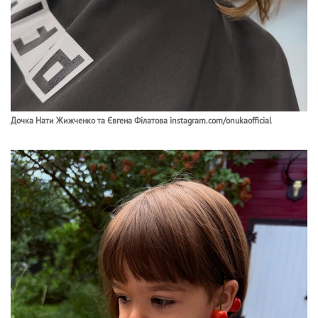
Дочка Нати Жижченко та Євгена Філатова instagram.com/onukaofficial