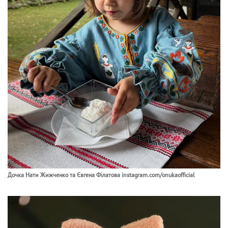
Дочка Нати Жижченко та Євгена Філатова instagram.com/onukaofficial