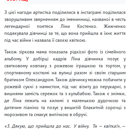
З цієї нагоди артистка поділилися в інстаграмі поділилася
зворушливим зверненням до іменинниці, названої в честь
легендарної поетеси Ліни Костенко. Жижченко
подякувала дівчинці за те, що вона прийшла в їхнє життя
під час війни і назвала її своєю квіткою.
Також зіркова мама показала рідкісні фото із сімейного
альбому. У добірці кадрів Ліна дівчинка позує у
святковому ковпаку з рожевою іграшкою та тортом, у
спортивному костюмі на вулиці разом зі своїм старшим
братиком Олександром. Також дівчинку можна побачити у
рожевій сукні з намистом, під час візиту до перукарні, з
вишнями замість сережок та з кульбабою. Також є знімки,
де Ліна лежить на килимі з маленькою дудочкою та
дитячим піаніно та позує у вишитій блакитній сорочці з
морозивом та смакує випічкою в обручі.
«3. Дякую, що прийшла до нас. У війну. Ти — квітка!»
, —