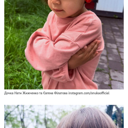
Дочка Нати Жижченко та Євгена Філатова instagram.com/onukaofficial