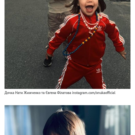
Дочка Нати Жижченко та Євгена Філатова instagram.com/onukaofficial