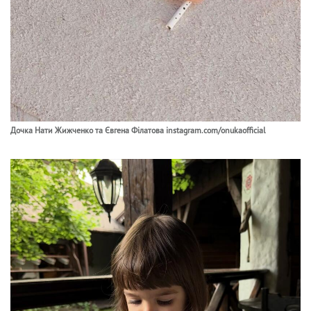
Дочка Нати Жижченко та Євгена Філатова instagram.com/onukaofficial