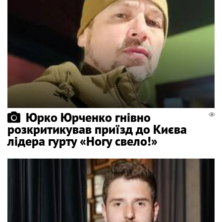
Юрко Юрченко гнівно
розкритикував приїзд до Києва
лідера гурту «Ногу свело!»