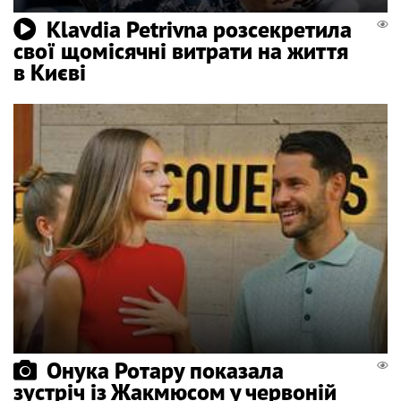
Klavdia Petrivna розсекретила
свої щомісячні витрати на життя
в Києві
Онука Ротару показала
зустріч із Жакмюсом у червоній