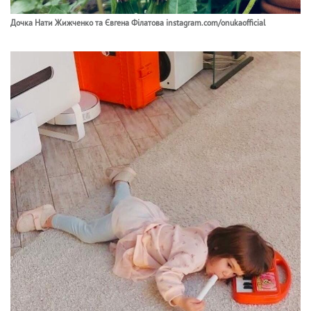
Дочка Нати Жижченко та Євгена Філатова instagram.com/onukaofficial