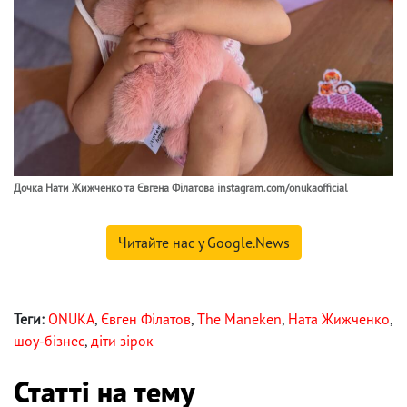
Дочка Нати Жижченко та Євгена Філатова instagram.com/onukaofficial
Читайте нас у Google.News
Теги:
ONUKA
,
Євген Філатов
,
Тhe Maneken
,
Ната Жижченко
,
шоу-бізнес
,
діти зірок
Статті на тему