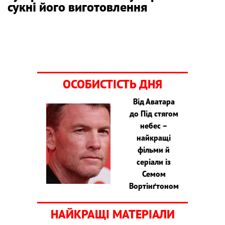
сукні його виготовлення
ОСОБИСТІСТЬ ДНЯ
Від Аватара
до Під стягом
небес –
найкращі
фільми й
серіали із
Семом
Вортінґтоном
НАЙКРАЩІ МАТЕРІАЛИ