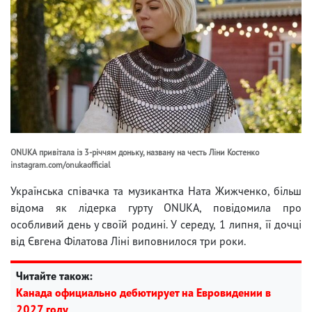
ONUKA привітала із 3-річчям доньку, названу на честь Ліни Костенко
instagram.com/onukaofficial
Українська співачка та музикантка Ната Жижченко, більш
відома як лідерка гурту ONUKA, повідомила про
особливий день у своїй родині. У середу, 1 липня, її дочці
від Євгена Філатова Ліні виповнилося три роки.
Читайте також:
Канада официально дебютирует на Евровидении в
2027 году