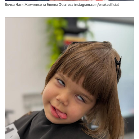
Дочка Нати Жижченко та Євгена Філатова instagram.com/onukaofficial