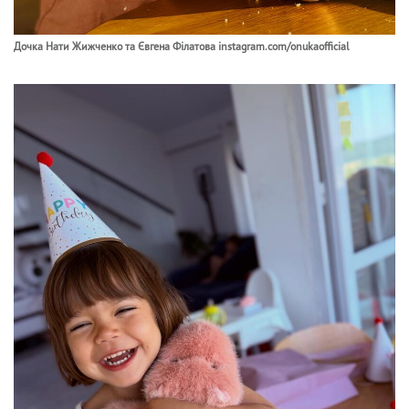
Дочка Нати Жижченко та Євгена Філатова instagram.com/onukaofficial