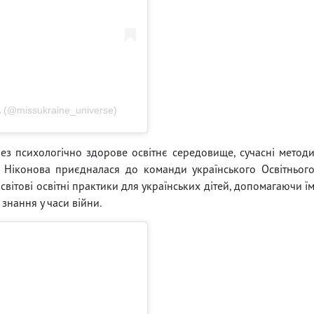
(@missukraine_universe)
ез психологічно здорове освітнє середовище, сучасні метод
 Ніконова приєдналася до команди українського Освітньог
вітові освітні практики для українських дітей, допомагаючи ї
 знання у часи війни.