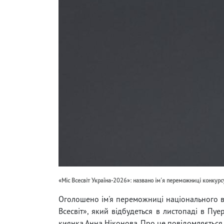
«Міс Всесвіт Україна-2026»: названо ім'я переможниці конкурс
Оголошено ім'я переможниці національного 
Всесвіт», який відбудеться в листопаді в Пуе
киянка Анна Ніконова. Про це повідомляється н