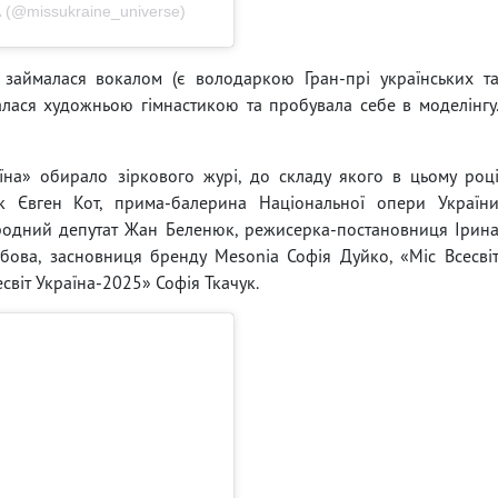
(@missukraine_universe)
 займалася вокалом (є володаркою Гран-прі українських т
лася художньою гімнастикою та пробувала себе в моделінгу
їна» обирало зіркового журі, до складу якого в цьому роц
к Євген Кот, прима-балерина Національної опери Україн
ародний депутат Жан Беленюк, режисерка-постановниця Ірин
бова, засновниця бренду Mesonia Софія Дуйко, «Міс Всесві
світ Україна-2025» Софія Ткачук.