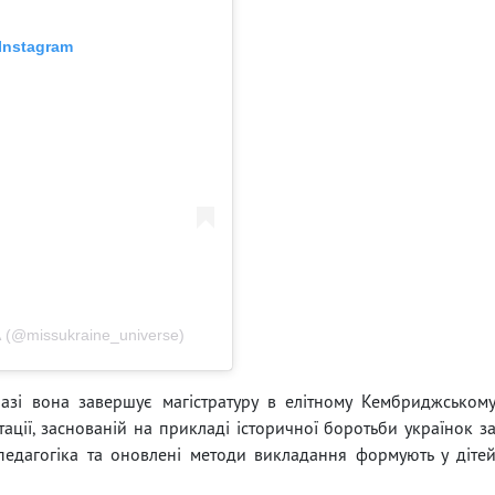
Instagram
(@missukraine_universe)
азі вона завершує магістратуру в елітному Кембриджськом
ртації, заснованій на прикладі історичної боротьби українок з
педагогіка та оновлені методи викладання формують у діте