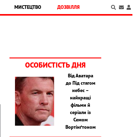
МИСТЕЦТВО
ДОЗВІЛЛЯ
ОСОБИСТІСТЬ ДНЯ
Від Аватара
до Під стягом
небес –
найкращі
фільми й
серіали із
Семом
Вортінґтоном