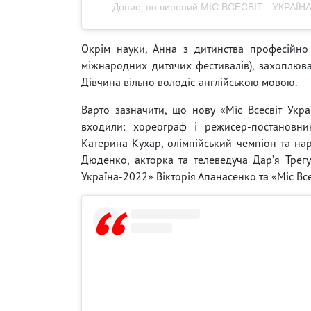
Допис, поширений МІС ВСЕСВІТ - УКРАЇНА 
Окрім науки, Анна з дитинства професійно
міжнародних дитячих фестивалів), захоплюва
Дівчина вільно володіє англійською мовою.
Варто зазначити, що нову «Міс Всесвіт Укра
входили: хореограф і режисер-постановни
Катерина Кухар, олімпійський чемпіон та н
Дюденко, акторка та телеведуча Дарʼя Трегу
Україна-2022» Вікторія Апанасенко та «Міс Все