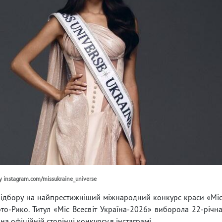
у instagram.com/missukraine_universe
відбору на найпрестижніший міжнародний конкурс краси «Мі
рто-Рико. Титул «Міс Всесвіт Україна-2026» виборола 22-річн
а офіційній сторінці конкурсу в інстаграмі.