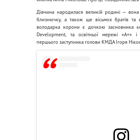
Дівчина народилася великій родині — вона
близнючку, а також ще вісьмох братів та 
володарка корони є дочкою засновника к
Development, та освітньої мережі «А+» і
першього заступника голови КМДА Ігоря Ніко