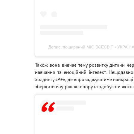
Допис, поширений МІС ВСЕСВІТ - УКРАЇНА 
Також вона вивчає тему розвитку дитини чер
навчання та емоційний інтелект. Нещодавно
холдингу «А+», де впроваджуватиме найкращі с
зберігати внутрішню опору та здобувати якісні