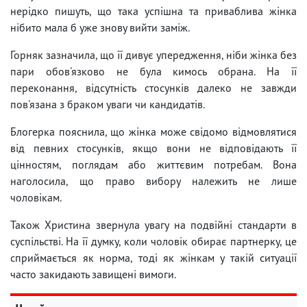
нерідко пишуть, що така успішна та приваблива жінка
нібито мала б уже знову вийти заміж.
Горняк зазначила, що її дивує упередження, ніби жінка без
пари обов'язково не була кимось обрана. На її
переконання, відсутність стосунків далеко не завжди
пов'язана з браком уваги чи кандидатів.
Блогерка пояснила, що жінка може свідомо відмовлятися
від певних стосунків, якщо вони не відповідають її
цінностям, поглядам або життєвим потребам. Вона
наголосила, що право вибору належить не лише
чоловікам.
Також Христина звернула увагу на подвійні стандарти в
суспільстві. На її думку, коли чоловік обирає партнерку, це
сприймається як норма, тоді як жінкам у такій ситуації
часто закидають завищені вимоги.