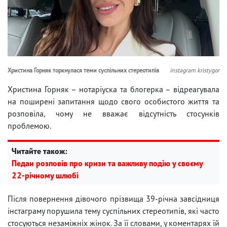
Христина Горняк торкнулася теми суспільних стереотипів
instagram kristygor
Христина Горняк – нотаріуска та блогерка – відреагувала
на поширені запитання щодо свого особистого життя та
розповіла, чому не вважає відсутність стосунків
проблемою.
Читайте також:
Педан розповів про кризи та важливу подію у своєму
22-річному шлюбі
Після повернення дівочого прізвища 39-річна завсідниця
інстаграму порушила тему суспільних стереотипів, які часто
стосуються незаміжніх жінок. За її словами, у коментарях їй