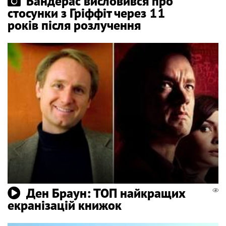
Бандерас висловився про
стосунки з Гріффіт через 11
років після розлучення
Ден Браун: ТОП найкращих
екранізацій книжок