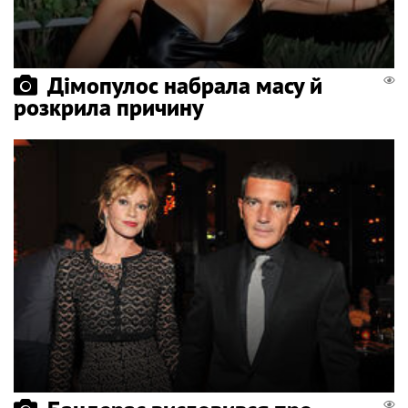
Дімопулос набрала масу й
розкрила причину