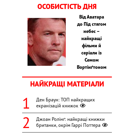
ОСОБИСТІСТЬ ДНЯ
Від Аватара
до Під стягом
небес –
найкращі
фільми й
серіали із
Семом
Вортінґтоном
НАЙКРАЩІ МАТЕРІАЛИ
Ден Браун: ТОП найкращих
екранізацій книжок
Джоан Ролінґ: найкращі книжки
британки, окрім Гаррі Поттера