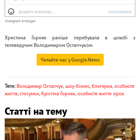
instagram kristygor
Христина Горняк раніше перебувала в шлюбі з
телеведучим Володимиром Остапчуком.
Читайте нас у Google.News
Теги:
Володимир Остапчук
,
шоу-бізнес
,
блогерка
,
особисте
життя
,
стосунки
,
Крістіна Горняк
,
особисте життя зірок
Статті на тему