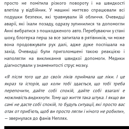
просто не помітила різкого повороту і на швидкості
влетіла у відбійник. У машині миттєво спрацювали всі
подушки безпеки, які травмували їй обличчя. Очевидці
аварії, які їхали позаду, одразу зупинилися та допомогли
Анні вибратися з пошкодженого авто. Перебуваючи у стані
шоку, блогерка перш за все запитала в рятівників, чи може
вона продовжувати рух далі, адже дуже поспішала на
захід. Очевидці були приголомшені такою реакцією і
наполягли на викликання швидкої допомоги. Медики
діагностували у знаменитості струс мозку.
«Я після того ще до своїх ліків приймала ще ліки. І це
якраз та історія, що коли тобі здається, що тобі треба
перепочити, дайте собі спокій, дайте собі взагалі е
можливість видихнути. Тому що життя така штука. І якщо ви
самі не дасте собі спокій, то будуть ситуації, які просто вас
отак от приб'ють, щоб ви просто лягли і нічого не робили»,
— звернулася до фанів Неплях.