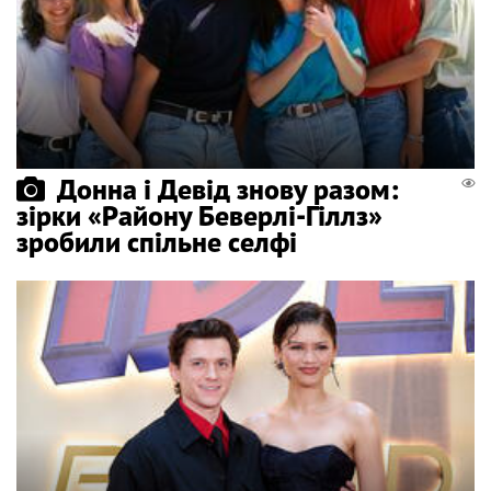
Донна і Девід знову разом:
зірки «Району Беверлі-Гіллз»
зробили спільне селфі