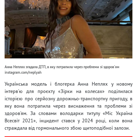
Анна Неплях згадала ДТП, в яку потрапила через проблеми зі здоров'ям
instagram.com/neplyah
Українська модель і блогерка Анна Неплях у новому
інтерв'ю для проєкту «Зірки на колесах» поділилася
історією про серйозну дорожньо-транспортну пригоду, в
яку вона потрапила через виснаження та проблеми зі
здоров'ям. За словами володарки титулу «Міс Україна
Всесвіт 2021», інцидент стався у 2024 році, коли вона
страждала від гормонального збою щитоподібної залози.