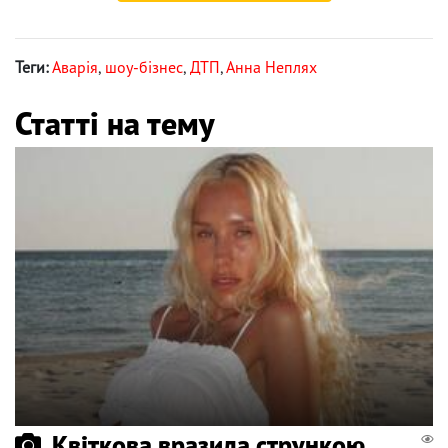
Теги:
Аварія
,
шоу-бізнес
,
ДТП
,
Анна Неплях
Статті на тему
Квіткова вразила стрункою