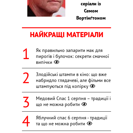
серіали із
Семом
Вортінґтоном
НАЙКРАЩІ МАТЕРІАЛИ
Як правильно запарити мак для
пирогів і булочок: секрети смачної
випічки
Злодійські штампи в кіно: що вже
набридло глядачеві, але фільми все
штампуються під копірку
Медовий Спас 1 серпня – традиції і
що не можна робити
Яблучний спас 6 серпня - традиції
та що не можна робити