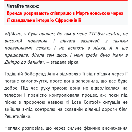
Читайте також:
Бренди розривають співпрацю з Мартиновською через
її скандальне інтерв'ю Єфросиніній
«Дійсно, я була овочем, бо там в мене ТТГ був дев'ять, це
високий показник і дівчата зазвичай з такими
показниками лежать і не встають з ліжка. А я ще
працювала, бігала там щось. І мені треба було їхати в
Дніпро до батьків»
, — згадала зірка.
Тодішній бойфренд Анни відмовляв її від поїздки через її
погане самопочуття, проте вона запевнила, що все буде
добре. Під час руху трасою вона не відволікалася на
телефон і повністю контролювала процес, аж поки під
пісню з пророчою назвою «I Lose Control» ситуація не
вийшла з-під контролю на складній ділянці дороги біля
Решетилівки.
Неплях розповіла, що через сильне фізичне виснаження