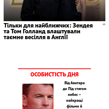
Тільки для найближчих: Зендея
та Том Голланд влаштували
таємне весілля в Англії
ОСОБИСТІСТЬ ДНЯ
Від Аватара
до Під стягом
небес –
найкращі
фільми й