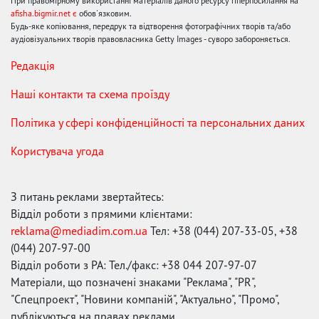
При правомірному використанні матеріалів даного ресурсу гіперпосилання на
afisha.bigmir.net є
обов'язковим.
Будь-яке копіювання, передрук та відтворення фотографічних творів та/або
аудіовізуальних творів правовласника Getty Images - суворо забороняється.
Редакція
Наші контакти та схема проїзду
Політика у сфері конфіденційності та персональних даних
Користувача угода
З питань реклами звертайтесь:
Відділ роботи з прямими клієнтами:
reklama@mediadim.com.ua
Тел: +38 (044) 207-33-05, +38
(044) 207-97-00
Відділ роботи з РА: Тел./факс: +38 044 207-97-07
Матеріали, що позначені знаками "Реклама", "PR",
"Спецпроект", "Новини компаній", "Актуально", "Промо",
публікуються на правах реклами