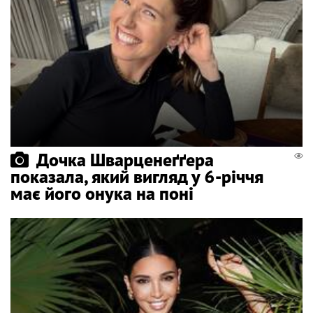
Дочка Шварценеґґера
показала, який вигляд у 6-річчя
має його онука на поні