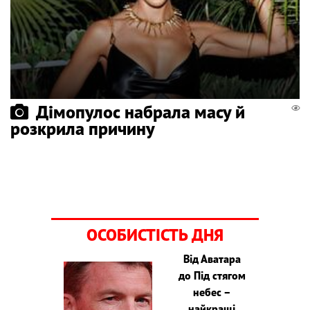
Дімопулос набрала масу й
розкрила причину
ОСОБИСТІСТЬ ДНЯ
Від Аватара
до Під стягом
небес –
найкращі