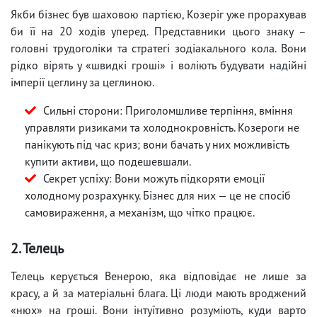
Якби бізнес був шаховою партією, Козеріг уже прорахував
би її на 20 ходів уперед. Представники цього знаку –
головні трудоголіки та стратегі зодіакального кола. Вони
рідко вірять у «швидкі гроші» і воліють будувати надійні
імперії цеглину за цеглиною.
Сильні сторони: Приголомшливе терпіння, вміння
управляти ризиками та холоднокровність. Козероги не
панікують під час криз; вони бачать у них можливість
купити активи, що подешевшали.
Секрет успіху: Вони можуть підкоряти емоції
холодному розрахунку. Бізнес для них — це не спосіб
самовираження, а механізм, що чітко працює.
2. Телець
Телець керується Венерою, яка відповідає не лише за
красу, а й за матеріальні блага. Ці люди мають вроджений
«нюх» на гроші. Вони інтуїтивно розуміють, куди варто