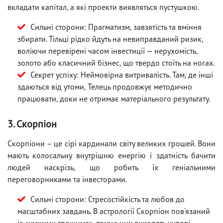
вкладати капітал, а які проекти виявляться пустушкою.
Сильні сторони: Прагматизм, завзятість та вміння
збирати. Тільці рідко йдуть на невиправданий ризик,
воліючи перевірені часом інвестиції — нерухомість,
золото або класичний бізнес, що твердо стоїть на ногах.
Секрет успіху: Неймовірна витривалість. Там, де інші
здаються від утоми, Телець продовжує методично
працювати, доки не отримає матеріального результату.
3. Скорпіон
Скорпіони – це сірі кардинали світу великих грошей. Вони
мають колосальну внутрішню енергію і здатність бачити
людей наскрізь, що робить їх геніальними
переговорниками та інвесторами.
Сильні сторони: Стресостійкість та любов до
масштабних завдань. В астрології Скорпіон пов'язаний
із «чужими грошима», тому з них виходять чудові