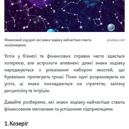
Фінансовий код долі: які знаки зодіаку найчастіше стають
pixabay.com
мільйонерами
Успіх у бізнесі та фінансових справах часто здається
лотереєю, але астрологи впевнені: деякі знаки зодіаку
народжуються з унікальним набором якостей, що
буквально притягують гроші. Поки одні розраховують на
успіх, ці знаки покладаються на стратегію, залізну
дисципліну та інтуїцію.
Давайте розберемо, які знаки зодіаку найчастіше стають
фінансовими магнатами та успішними підприємцями.
1. Козеріг