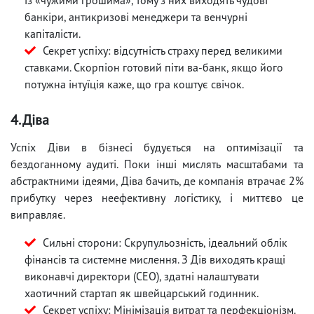
банкіри, антикризові менеджери та венчурні
капіталісти.
Секрет успіху: відсутність страху перед великими
ставками. Скорпіон готовий піти ва-банк, якщо його
потужна інтуїція каже, що гра коштує свічок.
4. Діва
Успіх Діви в бізнесі будується на оптимізації та
бездоганному аудиті. Поки інші мислять масштабами та
абстрактними ідеями, Діва бачить, де компанія втрачає 2%
прибутку через неефективну логістику, і миттєво це
виправляє.
Сильні сторони: Скрупульозність, ідеальний облік
фінансів та системне мислення. З Дів виходять кращі
виконавчі директори (CEO), здатні налаштувати
хаотичний стартап як швейцарський годинник.
Секрет успіху: Мінімізація витрат та перфекціонізм.