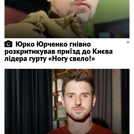
Юрко Юрченко гнівно
розкритикував приїзд до Києва
лідера гурту «Ногу свело!»