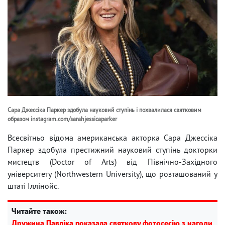
Сара Джессіка Паркер здобула науковий ступінь і похвалилася святковим
образом instagram.com/sarahjessicaparker
Всесвітньо відома американська акторка Сара Джессіка
Паркер здобула престижний науковий ступінь докторки
мистецтв (Doctor of Arts) від Північно-Західного
університету (Northwestern University), що розташований у
штаті Іллінойс.
Читайте також:
Дружина Павліка показала святкову фотосесію з нагоди