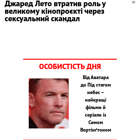
Джаред Лето втратив роль у
великому кінопроєкті через
сексуальний скандал
ОСОБИСТІСТЬ ДНЯ
Від Аватара
до Під стягом
небес –
найкращі
фільми й
серіали із
Семом
Вортінґтоном