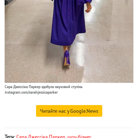
Сара Джессіка Паркер здобула науковий ступінь
instagram.com/sarahjessicaparker
Читайте нас у Google.News
Теги:
Сара Джессіка Паркер
,
шоу-бізнес