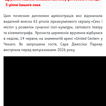
5-річчя їхнього сина
Цим почесним дипломом адміністрація внз відзначила
видатний внесок 61-річоїа зіркикультового серіалу «Секс і
місто» у розвиток сучасної поп-культури, світового театру
та кінематографа. Урочиста церемонія вручення відбулася
в неділю, 14 червня, на знаменитій арені «United Center» у
Чикаго. Як запрошена гостя, Сара Джессіка Паркер
виступила перед випускниками 2026 року.