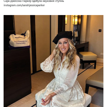
Сара Джессіка Паркер здобула науковий ступінь
instagram.com/sarahjessicaparker