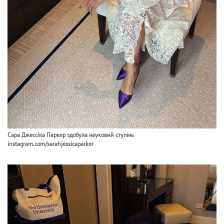
Сара Джессіка Паркер здобула науковий ступінь
instagram.com/sarahjessicaparker