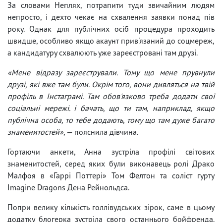
За словами Неплях, потрапити туди звичайним людям
непросто, і дехто чекає на схвалення заявки понад пів
року. Однак для публічних осіб процедура проходить
швидше, особливо якщо акаунт прив'язаний до соцмереж,
а кандидатуру схвалюють уже зареєстровані там друзі.
«Мене відразу зареєстрували. Тому що мене прувнули
друзі, які вже там були. Окрім того, вони дивляться на твій
профіль в Інстаграмі. Там обов'язково треба додати свої
соціальні мережі. і бачать, що ти там, наприклад, якщо
публічна особа, то тебе додають, тому що там дуже багато
знаменитостей»
, — пояснила дівчина.
Гортаючи анкети, Анна зустріла профілі світових
знаменитостей, серед яких були виконавець ролі Драко
Малфоя в «Гаррі Поттері» Том Фелтон та соліст гурту
Imagine Dragons Дена Рейнольдса.
Попри велику кількість голлівудських зірок, саме в цьому
додатку блогерка зустріла свого останнього бойфренда.