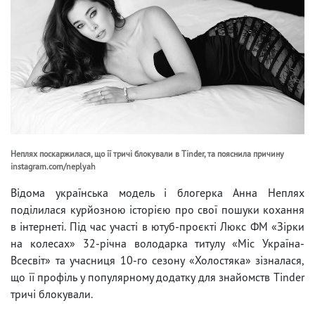
Неплях поскаржилася, що її тричі блокували в Tinder, та пояснила причину
instagram.com/neplyah
Відома українська модель і блогерка Анна Неплях
поділилася курйозною історією про свої пошуки кохання
в інтернеті. Під час участі в ютуб-проєкті Люкс ФМ «Зірки
на колесах» 32-річна володарка титулу «Міс Україна-
Всесвіт» та учасниця 10-го сезону «Холостяка» зізналася,
що її профіль у популярному додатку для знайомств Tinder
тричі блокували.