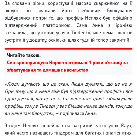
За словами зірки, користувачі масово скаржилися на її
акаунт, бо вважали його фейковим. Блокування
відбувалися попри те, що профіль Неплях був офіційно
підтверджений платформою. Сама Анна з іронією
зазначила, що у користувачів Tinder більше немає шансів
зустріти її у додатку, оскільки шлях туди їй тепер закритий.
Читайте також:
Син кронпринцеси Норвегії отримав 4 роки в'язниці за
зґвалтування та домашнє насильство
«Люди думають, що це скан. Люди думають, що це не я.
При тому, що в мене вже був підтверджений профіль і все
одно думали, що це не я. І в мене вже тричі заблокували
профіль, тому в Тіндері у вас більше немає шансів, тому що
ви мене там блокуєте»
, — поділилася Анна.
Згодом Неплях перейшла на закритий застосунок Raya,
який часто називають тіндером для багатих і знаменитих.