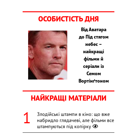
ОСОБИСТІСТЬ ДНЯ
Від Аватара
до Під стягом
небес –
найкращі
фільми й
серіали із
Семом
Вортінґтоном
НАЙКРАЩІ МАТЕРІАЛИ
Злодійські штампи в кіно: що вже
набридло глядачеві, але фільми все
штампуються під копірку