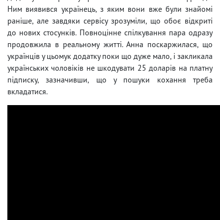
Ним виявився українець, з яким вони вже були знайомі
раніше, але завдяки сервісу зрозуміли, що обоє відкриті
до нових стосунків. Повноцінне спілкування пара одразу
продовжила в реальному житті. Анна поскаржилася, що
українців у цьомук додатку поки що дуже мало, і закликала
українських чоловіків не шкодувати 25 доларів на платну
підписку, зазначивши, що у пошуки кохання треба
вкладатися.