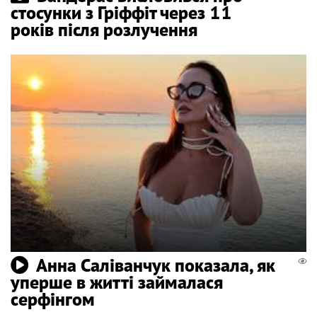
стосунки з Гріффіт через 11
років після розлучення
Анна Саліванчук показала, як
уперше в житті займалася
серфінгом