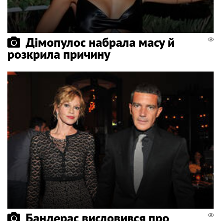
Дімопулос набрала масу й
розкрила причину
Бандерас висловився про