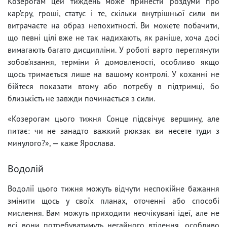
Козерогам цей тиждень може принести роздуми про
кар’єру, гроші, статус і те, скільки внутрішньої сили ви
витрачаєте на образ непохитності. Ви можете побачити,
що певні цілі вже не так надихають, як раніше, хоча досі
вимагають багато дисципліни. У роботі варто переглянути
зобов’язання, терміни й домовленості, особливо якщо
щось тримається лише на вашому контролі. У коханні не
бійтеся показати втому або потребу в підтримці, бо
близькість не завжди починається з сили.
«Козерогам цього тижня Сонце підсвічує вершину, але
питає: чи не занадто важкий рюкзак ви несете туди з
минулого?», — каже Ярослава.
Водолій
Водолії цього тижня можуть відчути неспокійне бажання
змінити щось у своїх планах, оточенні або способі
мислення. Вам можуть приходити неочікувані ідеї, але не
всі вони потребуватимуть негайного втілення, особливо