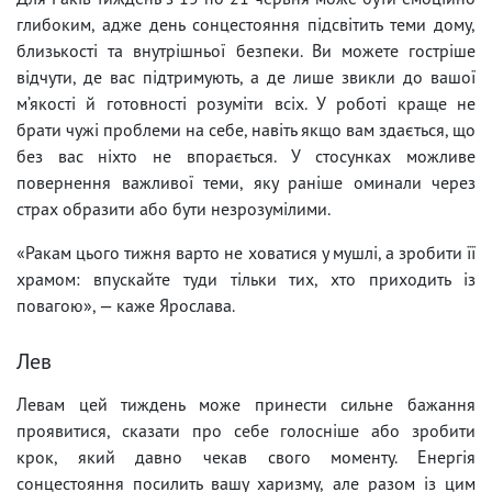
глибоким, адже день сонцестояння підсвітить теми дому,
близькості та внутрішньої безпеки. Ви можете гостріше
відчути, де вас підтримують, а де лише звикли до вашої
м’якості й готовності розуміти всіх. У роботі краще не
брати чужі проблеми на себе, навіть якщо вам здається, що
без вас ніхто не впорається. У стосунках можливе
повернення важливої теми, яку раніше оминали через
страх образити або бути незрозумілими.
«Ракам цього тижня варто не ховатися у мушлі, а зробити її
храмом: впускайте туди тільки тих, хто приходить із
повагою», — каже Ярослава.
Лев
Левам цей тиждень може принести сильне бажання
проявитися, сказати про себе голосніше або зробити
крок, який давно чекав свого моменту. Енергія
сонцестояння посилить вашу харизму, але разом із цим