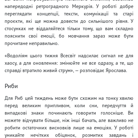
напередодні ретроградного Меркурія. У роботі добре
переглядати концепції, тексти, комунікації та старі
проєкти, які ще можна довести до сильнішого рівня. У
стосунках не віддаляйтеся тільки тому, що вам складно
пояснити свої емоції, бо мовчання зараз може бути
прочитане неправильно.
«Водоліям цього тижня Всесвіт надсилає сигнал не для
хаосу, а для оновлення: змінюйте не все одразу, а те, що
справді втратило живий струм», — розповідає Ярослава.
Риби
Для Риб цей тиждень може бути схожим на тонку хвилю
перед великим припливом, коли сни, передчуття й
випадкові знаки починають говорити голосніше. Ви
можете відчувати більше, ніж інші бачать, але важливо не
робити остаточних висновків лише на емоціях. У роботі
уникайте нечітких обіцянок, розмитих завдань і