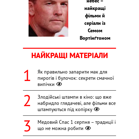
небес –
найкращі
фільми й
серіали із
Семом
Вортінґтоном
НАЙКРАЩІ МАТЕРІАЛИ
Як правильно запарити мак для
пирогів і булочок: секрети смачної
випічки
Злодійські штампи в кіно: що вже
набридло глядачеві, але фільми все
штампуються під копірку
Медовий Спас 1 серпня – традиції і
що не можна робити