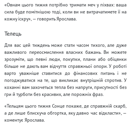
«Овнам цього тижня потрібно тримати меч у піхвах: ваша
сила буде помітнішою тоді, коли ви не витрачатимете її на
кожну іскру», — говорить Ярослава.
Телець
Для вас цей тиждень може стати часом тихого, але дуже
важливого переосмислення власних бажань. Ви можете
зрозуміти, що певні люди, покупки, плани або обіцянки
більше не дають вам відчуття справжньої опори. У роботі
варто уважніше ставитися до фінансових питань і не
погоджуватися на те, що викликає внутрішній спротив. У
коханні вам захочеться тепла без напруги, присутності без
гри й турботи без красивих, але порожніх фраз.
«Тельцям цього тижня Сонце покаже, де справжній скарб,
а де лише блискуча обгортка, яку давно час відкласти», —
коментує Ярослава.