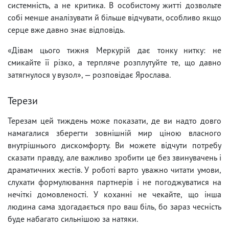
системність, а не критика. В особистому житті дозвольте
собі менше аналізувати й більше відчувати, особливо якщо
серце вже давно знає відповідь.
«Дівам цього тижня Меркурій дає тонку нитку: не
смикайте її різко, а терпляче розплутуйте те, що давно
затягнулося у вузол», — розповідає Ярослава.
Терези
Терезам цей тиждень може показати, де ви надто довго
намагалися зберегти зовнішній мир ціною власного
внутрішнього дискомфорту. Ви можете відчути потребу
сказати правду, але важливо зробити це без звинувачень і
драматичних жестів. У роботі варто уважно читати умови,
слухати формулювання партнерів і не погоджуватися на
нечіткі домовленості. У коханні не чекайте, що інша
людина сама здогадається про ваш біль, бо зараз чесність
буде набагато сильнішою за натяки.