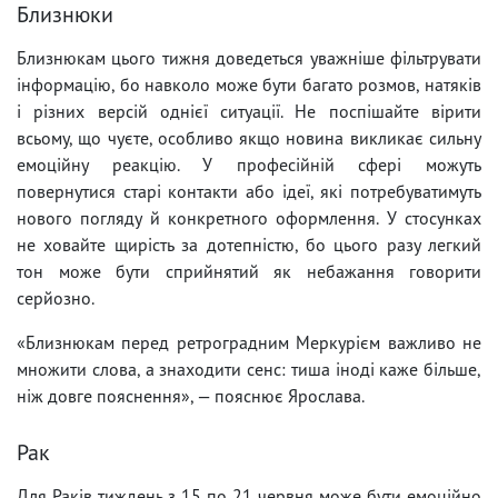
Близнюки
Близнюкам цього тижня доведеться уважніше фільтрувати
інформацію, бо навколо може бути багато розмов, натяків
і різних версій однієї ситуації. Не поспішайте вірити
всьому, що чуєте, особливо якщо новина викликає сильну
емоційну реакцію. У професійній сфері можуть
повернутися старі контакти або ідеї, які потребуватимуть
нового погляду й конкретного оформлення. У стосунках
не ховайте щирість за дотепністю, бо цього разу легкий
тон може бути сприйнятий як небажання говорити
серйозно.
«Близнюкам перед ретроградним Меркурієм важливо не
множити слова, а знаходити сенс: тиша іноді каже більше,
ніж довге пояснення», — пояснює Ярослава.
Рак
Для Раків тиждень з 15 по 21 червня може бути емоційно