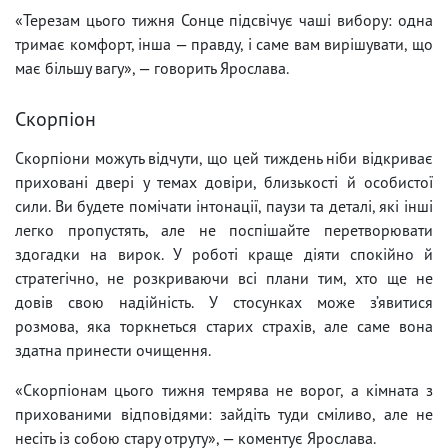
«Терезам цього тижня Сонце підсвічує чаші вибору: одна
тримає комфорт, інша — правду, і саме вам вирішувати, що
має більшу вагу», — говорить Ярослава.
Скорпіон
Скорпіони можуть відчути, що цей тиждень ніби відкриває
приховані двері у темах довіри, близькості й особистої
сили. Ви будете помічати інтонації, паузи та деталі, які інші
легко пропустять, але не поспішайте перетворювати
здогадки на вирок. У роботі краще діяти спокійно й
стратегічно, не розкриваючи всі плани тим, хто ще не
довів свою надійність. У стосунках може з’явитися
розмова, яка торкнеться старих страхів, але саме вона
здатна принести очищення.
«Скорпіонам цього тижня темрява не ворог, а кімната з
прихованими відповідями: зайдіть туди сміливо, але не
несіть із собою стару отруту», — коментує Ярослава.