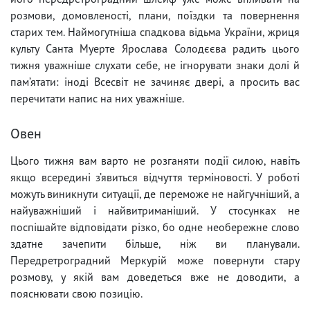
розмови, домовленості, плани, поїздки та повернення
старих тем. Наймогутніша спадкова відьма України, жриця
культу Санта Муерте Ярослава Солодєєва радить цього
тижня уважніше слухати себе, не ігнорувати знаки долі й
пам’ятати: іноді Всесвіт не зачиняє двері, а просить вас
перечитати напис на них уважніше.
Овен
Цього тижня вам варто не розганяти події силою, навіть
якщо всередині з’явиться відчуття терміновості. У роботі
можуть виникнути ситуації, де переможе не найгучніший, а
найуважніший і найвитриманіший. У стосунках не
поспішайте відповідати різко, бо одне необережне слово
здатне зачепити більше, ніж ви планували.
Передретроградний Меркурій може повернути стару
розмову, у якій вам доведеться вже не доводити, а
пояснювати свою позицію.