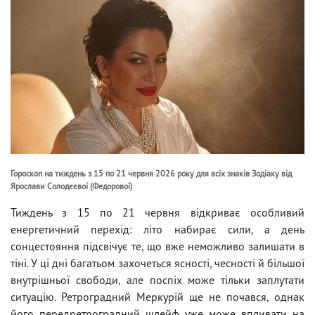
Гороскоп на тиждень з 15 по 21 червня 2026 року для всіх знаків Зодіаку від
Ярослави Солодєєвої (Федорової)
Тиждень з 15 по 21 червня відкриває особливий
енергетичний перехід: літо набирає сили, а день
сонцестояння підсвічує те, що вже неможливо залишати в
тіні. У ці дні багатьом захочеться ясності, чесності й більшої
внутрішньої свободи, але поспіх може тільки заплутати
ситуацію. Ретроградний Меркурій ще не почався, однак
його передретроградний шлейф уже може впливати на