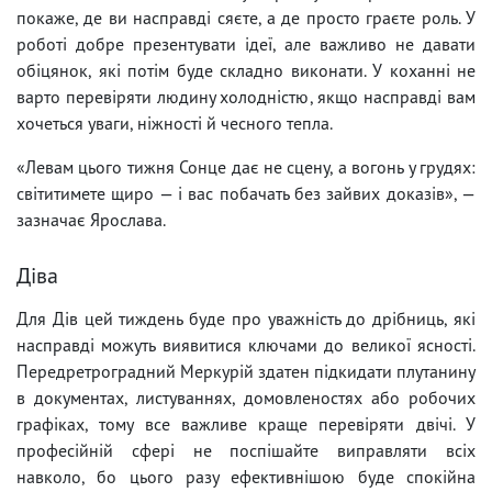
покаже, де ви насправді сяєте, а де просто граєте роль. У
роботі добре презентувати ідеї, але важливо не давати
обіцянок, які потім буде складно виконати. У коханні не
варто перевіряти людину холодністю, якщо насправді вам
хочеться уваги, ніжності й чесного тепла.
«Левам цього тижня Сонце дає не сцену, а вогонь у грудях:
світитимете щиро — і вас побачать без зайвих доказів», —
зазначає Ярослава.
Діва
Для Дів цей тиждень буде про уважність до дрібниць, які
насправді можуть виявитися ключами до великої ясності.
Передретроградний Меркурій здатен підкидати плутанину
в документах, листуваннях, домовленостях або робочих
графіках, тому все важливе краще перевіряти двічі. У
професійній сфері не поспішайте виправляти всіх
навколо, бо цього разу ефективнішою буде спокійна