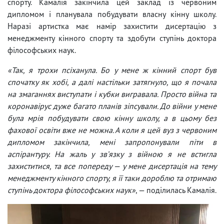
спорту. Камалія закінчила цей заклад із червоним
дипломом і планувала побудувати власну кінну школу.
Наразі артистка має намір захистити дисертацію з
менеджменту кінного спорту та здобути ступінь доктора
філософських наук.
«Так, я трохи псіханула. Бо у мене ж кінний спорт був
спочатку як хобі, а далі настільки затягнуло, що я почала
на змаганнях виступати і кубки вигравала. Просто війна та
коронавірус дуже багато планів зіпсували. До війни у мене
була мрія побудувати свою кінну школу, а в цьому без
фахової освіти вже не можна. А коли я цей вуз з червоним
дипломом закінчила, мені запропонували піти в
аспірантуру. На жаль у звʼязку з війною я не встигла
захиститися, та все попереду — у мене дисертація на тему
менеджменту кінного спорту, я її таки дороблю та отримаю
ступінь доктора філософських наук»
, — поділилась Камалія.