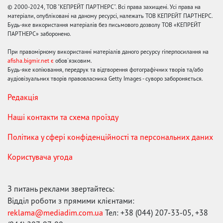
© 2000-2024, ТОВ "КЕПРЕЙТ ПАРТНЕРС". Всі права захищені. Усі права на
матеріали, опубліковані на даному ресурсі, належать ТОВ КЕПРЕЙТ ПАРТНЕРС.
Будь-яке використання матеріалів без письмового дозволу ТОВ «КЕПРЕЙТ
ПАРТНЕРС» заборонено.
При правомірному використанні матеріалів даного ресурсу гіперпосилання на
afisha.bigmir.net є
обов'язковим.
Будь-яке копіювання, передрук та відтворення фотографічних творів та/або
аудіовізуальних творів правовласника Getty Images - суворо забороняється.
Редакція
Наші контакти та схема проїзду
Політика у сфері конфіденційності та персональних даних
Користувача угода
З питань реклами звертайтесь:
Відділ роботи з прямими клієнтами:
reklama@mediadim.com.ua
Тел: +38 (044) 207-33-05, +38