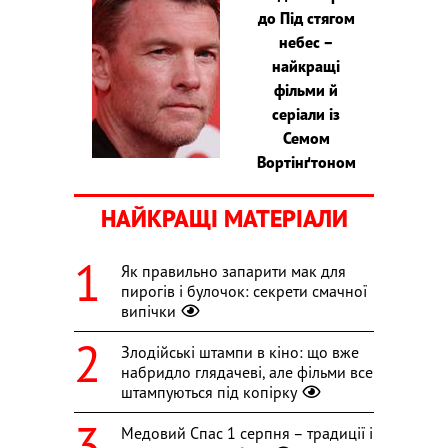
до Під стягом
небес –
найкращі
фільми й
серіали із
Семом
Вортінґтоном
НАЙКРАЩІ МАТЕРІАЛИ
Як правильно запарити мак для
пирогів і булочок: секрети смачної
випічки
Злодійські штампи в кіно: що вже
набридло глядачеві, але фільми все
штампуються під копірку
Медовий Спас 1 серпня – традиції і