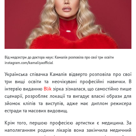
Від медсестри до доктора наук: Камалія розповіла про свої три освіти
instagram.com/kamaliyaofficial
Українська співачка Камалія відверто розповіла про свої
три вищі освіти та неочікувані професійні навички. В
інтерв’ю виданню
Blik
зірка зізналася, що самостійно пише
сценарії, розробляє локації та вигадує власні образи для
зйомок кліпів та виступів, адже має диплом режисера
естради та масових видовищ.
Крім того, першою професією артистки є медицина. За
наполяганням родини лікарів вона закінчила медичний