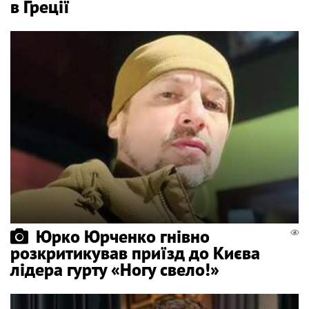
в Греції
Юрко Юрченко гнівно
розкритикував приїзд до Києва
лідера гурту «Ногу свело!»