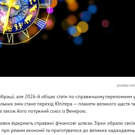
pixabay.co
вібрації, але 2026-й обіцяє стати по-справжньому переломним 
льних змін стане перехід Юпітера — планети великого щастя т
, а також його потужний союз із Венерою.
ровки відкриють справжні фінансові шлюзи. Зірки обрали свої
и про режим економії та приготуватися до великих надходжень