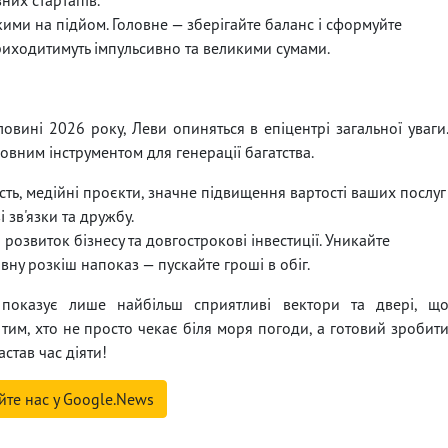
кими на підйом. Головне — зберігайте баланс і сформуйте
риходитимуть імпульсивно та великими сумами.
овині 2026 року, Леви опиняться в епіцентрі загальної уваги
овним інструментом для генерації багатства.
сть, медійні проєкти, значне підвищення вартості ваших послуг
 зв'язки та дружбу.
озвиток бізнесу та довгострокові інвестиції. Уникайте
вну розкіш напоказ — пускайте гроші в обіг.
показує лише найбільш сприятливі вектори та двері, щ
 тим, хто не просто чекає біля моря погоди, а готовий зробит
став час діяти!
йте нас у Google.News