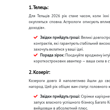
1. Телець:
Для Тельців 2026 рік стане часом, коли їхні 
окупляться сповна. Астрологи описують впли
доходів».
Звідки прийдуть гроші:
Великі довгостро
контрактів, які гарантують стабільний висо
захочуть вклатися у ваші ідеї.
Порада зірок:
Поєднуйте вроджену інтуї
короткострокових авантюр — ваша сила в ст
2. Козеріг:
Козероги довго й наполегливо йшли до своє
нагород. Цей рік обіцяє вам статус головного к
Звідки прийдуть гроші:
Стрімке кар'єрне
запуск власного успішного бізнесу. Багато 
вийшовши в абсолютний плюс.