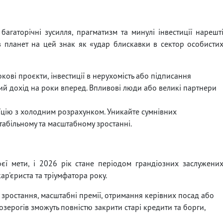
багаторічні зусилля, прагматизм та минулі інвестиції нарешт
в планет на цей знак як «удар блискавки в сектор особисти
кові проєкти, інвестиції в нерухомість або підписання
кий дохід на роки вперед. Впливові люди або великі партнери
цію з холодним розрахунком. Уникайте сумнівних
абільному та масштабному зростанні.
ї мети, і 2026 рік стане періодом грандіозних заслужени
ар'єриста та тріумфатора року.
 зростання, масштабні премії, отримання керівних посад або
Козерогів зможуть повністю закрити старі кредити та борги,