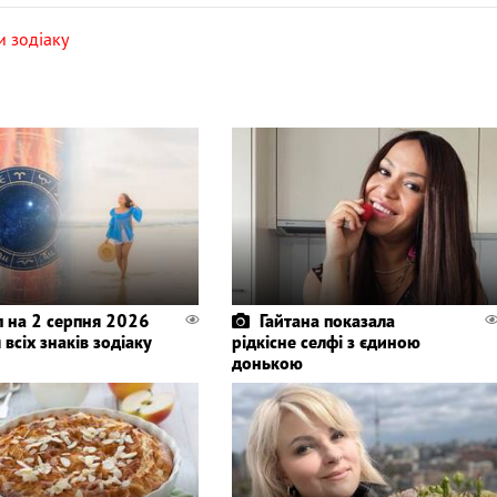
и зодіаку
п на 2 серпня 2026
Гайтана показала
 всіх знаків зодіаку
рідкісне селфі з єдиною
донькою