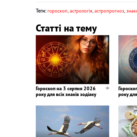
Теги:
гороскоп
,
астрологія
,
астропрогноз
,
знак
Статті на тему
Гороскоп на 3 серпня 2026
Гороско
року для всіх знаків зодіаку
року для