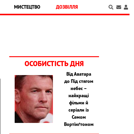
МИСТЕЦТВО
ДОЗВІЛЛЯ
ОСОБИСТІСТЬ ДНЯ
Від Аватара
до Під стягом
небес –
найкращі
фільми й
серіали із
Семом
Вортінґтоном