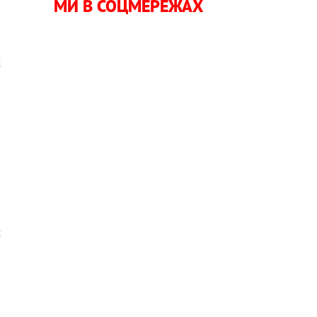
МИ В СОЦМЕРЕЖАХ
і
х
х