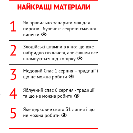
НАЙКРАЩІ МАТЕРІАЛИ
Як правильно запарити мак для
пирогів і булочок: секрети смачної
випічки
Злодійські штампи в кіно: що вже
набридло глядачеві, але фільми все
штампуються під копірку
Медовий Спас 1 серпня – традиції і
що не можна робити
m
Яблучний спас 6 серпня - традиції
у
та що не можна робити
а
Яке церковне свято 31 липня і що
не можна робити
х
.