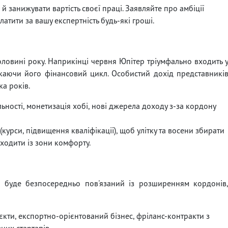
 занижувати вартість своєї праці. Заявляйте про амбіції
атити за вашу експертність будь-які гроші.
оловині року. Наприкінці червня Юпітер тріумфально входить 
каючи його фінансовий цикл. Особистий дохід представникі
ка років.
ьності, монетизація хобі, нові джерела доходу з-за кордону
(курси, підвищення кваліфікації), щоб улітку та восени збирати
иходити із зони комфорту.
і буде безпосередньо пов'язаний із розширенням кордонів
кти, експортно-орієнтований бізнес, фріланс-контракти з
них стартапів.