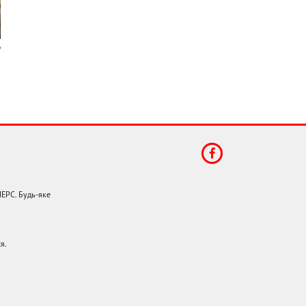
НЕРС. Будь-яке
я.