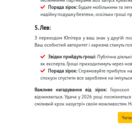
Порада зірок:
Будьте мобільними та лег
надійну подушку безпеки, оскільки гроші п
5. Лев:
З переходом Юпітера у ваш знак у другій пол
Ваш особистий авторитет і харизма стануть гол
Звідки прийдуть гроші:
Публічна діяльні
як експерта. Гроші приходитимуть через нові
Порада зірок:
Спрямовуйте прибуток на р
спокуси спустити все зароблене на імпульси
Важливе нагадування від зірок:
Гороскоп 
відчиняються. Удача у 2026 році посміхнеться
сміливий крок назустріч своїм можливостям. На
Чита