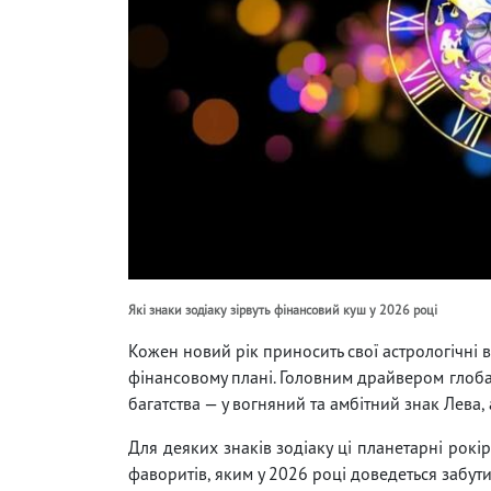
Які знаки зодіаку зірвуть фінансовий куш у 2026 році
Кожен новий рік приносить свої астрологічні 
фінансовому плані. Головним драйвером глоба
багатства — у вогняний та амбітний знак Лева
Для деяких знаків зодіаку ці планетарні рокі
фаворитів, яким у 2026 році доведеться забут