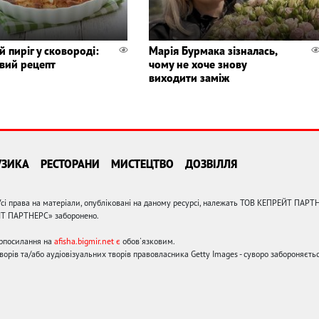
 пиріг у сковороді:
Марія Бурмака зізналась,
вий рецепт
чому не хоче знову
виходити заміж
УЗИКА
РЕСТОРАНИ
МИСТЕЦТВО
ДОЗВІЛЛЯ
сі права на матеріали, опубліковані на даному ресурсі, належать ТОВ КЕПРЕЙТ ПАРТ
ЙТ ПАРТНЕРС» заборонено.
ерпосилання на
afisha.bigmir.net є
обов'язковим.
орів та/або аудіовізуальних творів правовласника Getty Images - суворо забороняєтьс