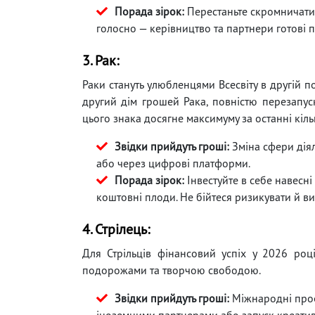
Порада зірок:
Перестаньте скромничати й
голосно — керівництво та партнери готові пл
3. Рак:
Раки стануть улюбленцями Всесвіту в другій п
другий дім грошей Рака, повністю перезапус
цього знака досягне максимуму за останні кіль
Звідки прийдуть гроші:
Зміна сфери діял
або через цифрові платформи.
Порада зірок:
Інвестуйте в себе навесні 
коштовні плоди. Не бійтеся ризикувати й в
4. Стрілець:
Для Стрільців фінансовий успіх у 2026 роц
подорожами та творчою свободою.
Звідки прийдуть гроші:
Міжнародні проє
іноземними партнерами або запуск креатив