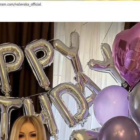
gram.com/valevska_official