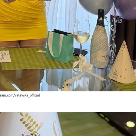
gram.com/valevska_official