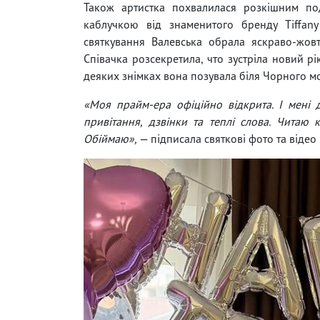
Також артистка похвалилася розкішним п
каблучкою від знаменитого бренду Tiffan
святкування Валевська обрала яскраво-жовт
Співачка розсекретила, что зустріла новий рі
деяких знімках вона позувала біля Чорного м
«Моя прайм-ера офіційно відкрита. І мені д
привітання, дзвінки та теплі слова. Читаю
Обіймаю»,
— підписала святкові фото та відео 