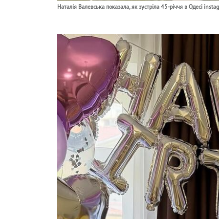
Наталія Валевська показала, як зустріла 45-річчя в Одесі insta