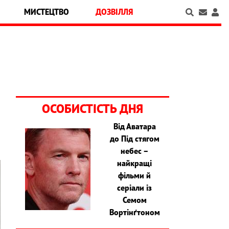
МИСТЕЦТВО
ДОЗВІЛЛЯ
ОСОБИСТІСТЬ ДНЯ
Від Аватара
до Під стягом
небес –
найкращі
фільми й
серіали із
Семом
Вортінґтоном