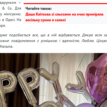
одарунком —
y & Co. Для
Читайте також:
у мінісукню.
Даша Квіткова зі сльозами на очах приміряла
к в Одесі. На
весільну сукню в салоні
оря.
уже подобається все, що в ній відбувається. Дякую всім з
 кожне повідомлення з усмішкою і вдячністю. Люблю. Ціную
Наталія.