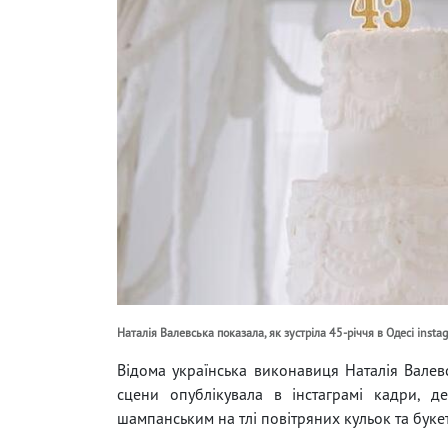
Наталія Валевська показала, як зустріла 45-річчя в Одесі insta
Відома українська виконавиця Наталія Валевс
сцени опублікувала в інстаграмі кадри, д
шампанським на тлі повітряних кульок та букеті