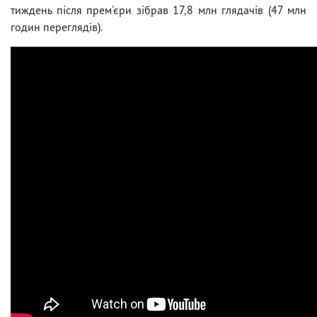
тиждень після прем'єри зібрав 17,8 млн глядачів (47 млн
годин переглядів).