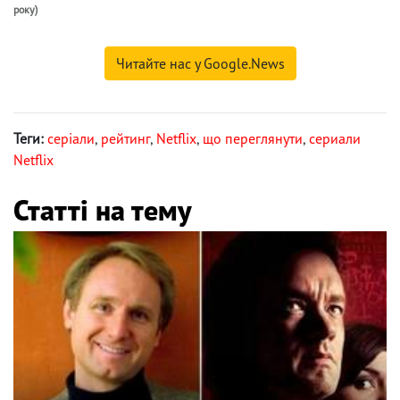
року)
Читайте нас у Google.News
Теги:
серіали
,
рейтинг
,
Netflix
,
що переглянути
,
сериали
Netflix
Статті на тему