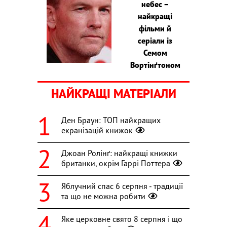
небес –
найкращі
фільми й
серіали із
Семом
Вортінґтоном
НАЙКРАЩІ МАТЕРІАЛИ
Ден Браун: ТОП найкращих
екранізацій книжок
Джоан Ролінґ: найкращі книжки
британки, окрім Гаррі Поттера
Яблучний спас 6 серпня - традиції
та що не можна робити
Яке церковне свято 8 серпня і що