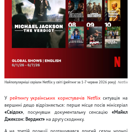
Найпопулярніші серіали Netflix у світі (рейтинг за 1-7 червня 2026 року)
Netflix
У
рейтингу українських користувачів Netflix
ситуація на
вершині дещо відрізняється: перше місце посів мінісеріал
«Свідок»
, посунувши документальну сенсацію
«Майкл
Джексон: Вердикт»
на другу сходинку.
А на третій позиції розташувався другий сезон чорної