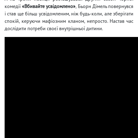
комедії
«Вбивайте усвідомлено»
, Бьорн Дімель повернувся
і став ще більш усвідомленим, ніж будь-коли, але зберігати
спокій, керуючи мафіозним кланом, непросто. Настав час
дослідити потреби своєї внутрішньої дитини.