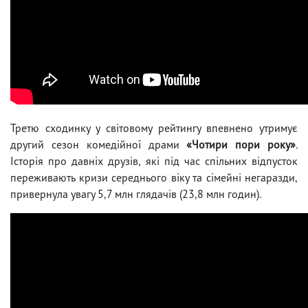
Третю сходинку у світовому рейтингу впевнено утримує
другий сезон комедійної драми
«Чотири пори року»
.
Історія про давніх друзів, які під час спільних відпусток
переживають кризи середнього віку та сімейні негаразди,
привернула увагу 5,7 млн глядачів (23,8 млн годин).