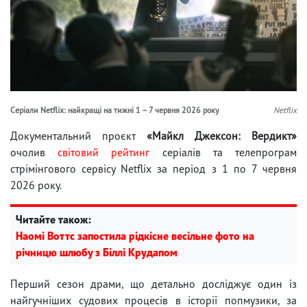
Серіали Netflix: найкращі на тижні 1 – 7 червня 2026 року
Netflix
Документальний проєкт
«Майкл Джексон: Вердикт»
очолив
світовий рейтинг
серіалів та телепрограм
стрімінгового сервісу Netflix за період з 1 по 7 червня
2026 року.
Читайте також:
Наомі Воттс запостила рідкісне весільне фото на
річницю шлюбу з Біллі Крудапом
Перший сезон драми, що детально досліджує один із
найгучніших судових процесів в історії попмузики, за