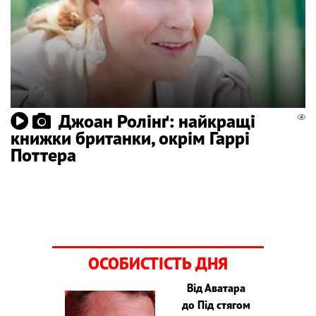
Джоан Ролінґ: найкращі
книжки британки, окрім Гаррі
Поттера
ОСОБИСТІСТЬ ДНЯ
Від Аватара
до Під стягом