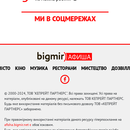
МИ В СОЦМЕРЕЖАХ
ІСТО
КІНО
МУЗИКА
РЕСТОРАНИ
МИСТЕЦТВО
ДОЗВІЛЛ
© 2000-2024, ТОВ "КЕПРЕЙТ ПАРТНЕРС". Всі права захищені. Усі права на
матеріали, опубліковані на даному ресурсі, належать ТОВ КЕПРЕЙТ ПАРТНЕРС.
Будь-яке використання матеріалів без письмового дозволу ТОВ «КЕПРЕЙТ
ПАРТНЕРС» заборонено.
При правомірному використанні матеріалів даного ресурсу гіперпосилання на
afisha.bigmir.net є
обов'язковим.
Будь-яке копіювання, передрук та відтворення фотографічних творів та/або