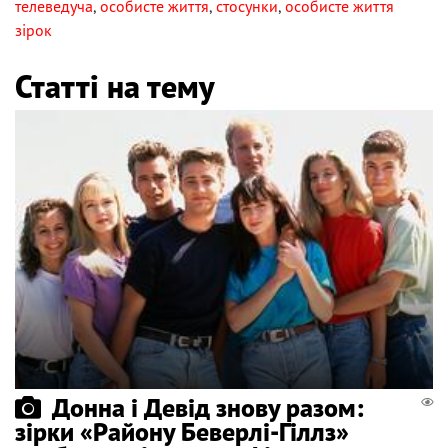
телеведуча
,
особисте життя
,
стосунки
,
особисте життя
зірок
Статті на тему
Донна і Девід знову разом:
зірки «Району Беверлі-Гіллз»