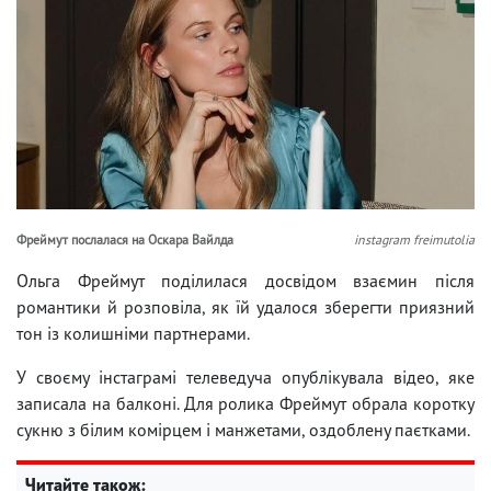
Фреймут послалася на Оскара Вайлда
instagram freimutolia
Ольга Фреймут поділилася досвідом взаємин після
романтики й розповіла, як їй удалося зберегти приязний
тон із колишніми партнерами.
У своєму інстаграмі телеведуча опублікувала відео, яке
записала на балконі. Для ролика Фреймут обрала коротку
сукню з білим комірцем і манжетами, оздоблену паєтками.
Читайте також: