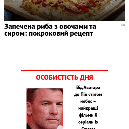
Запечена риба з овочами та
сиром: покроковий рецепт
ОСОБИСТІСТЬ ДНЯ
Від Аватара
до Під стягом
небес –
найкращі
фільми й
серіали із
Семом