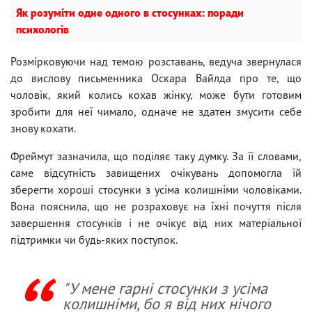
Як розуміти одне одного в стосунках: поради
психологів
Розмірковуючи над темою розставань, ведуча звернулася
до вислову письменника Оскара Вайлда про те, що
чоловік, який колись кохав жінку, може бути готовим
зробити для неї чимало, одначе не здатен змусити себе
знову кохати.
Фреймут зазначила, що поділяє таку думку. За її словами,
саме відсутність завищених очікувань допомогла їй
зберегти хороші стосунки з усіма колишніми чоловіками.
Вона пояснила, що не розраховує на їхні почуття після
завершення стосунків і не очікує від них матеріальної
підтримки чи будь-яких поступок.
"У мене гарні стосунки з усіма
колишніми, бо я від них нічого