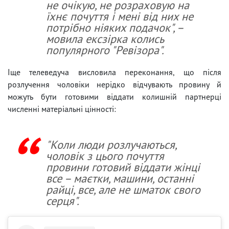
не очікую, не розраховую на
їхнє почуття і мені від них не
потрібно ніяких подачок", –
мовила ексзірка колись
популярного "Ревізора".
Іще телеведуча висловила переконання, що після
розлучення чоловіки нерідко відчувають провину й
можуть бути готовими віддати колишній партнерці
численні матеріальні цінності:
"Коли люди розлучаються,
чоловік з цього почуття
провини готовий віддати жінці
все – маєтки, машини, останні
райці, все, але не шматок свого
серця".