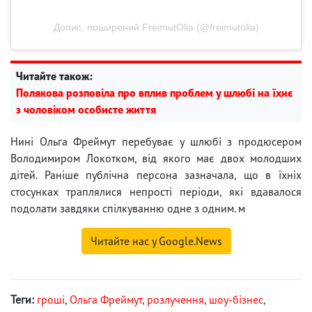
Допис, поширений FreimutOlia (@freimutolia)
Читайте також:
Полякова розповіла про вплив проблем у шлюбі на їхнє
з чоловіком особисте життя
Нині Ольга Фреймут перебуває у шлюбі з продюсером
Володимиром Локотком, від якого має двох молодших
дітей. Раніше публічна персона зазначала, що в їхніх
стосунках траплялися непрості періоди, які вдавалося
подолати завдяки спілкуванню одне з одним. м
Читайте нас у Google.News
Теги:
гроші
,
Ольга Фреймут
,
розлучення
,
шоу-бізнес
,