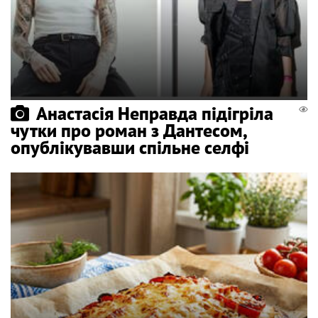
Анастасія Неправда підігріла
чутки про роман з Дантесом,
опублікувавши спільне селфі