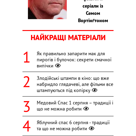
серіали із
Семом
Вортінґтоном
НАЙКРАЩІ МАТЕРІАЛИ
Як правильно запарити мак для
пирогів і булочок: секрети смачної
випічки
Злодійські штампи в кіно: що вже
набридло глядачеві, але фільми все
штампуються під копірку
Медовий Спас 1 серпня – традиції і
що не можна робити
Яблучний спас 6 серпня - традиції
та що не можна робити