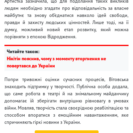
Артистка зазначила, що для подолання таких викликів
людям необхідно згадати про відповідальність за власне
майбутнє та знову об’єднатися навколо ідей свободи,
правди й захисту людських цінностей. Лише тоді, на її
думку, можливий новий етап розвитку, який можна
порівняти з епохою Відродження.
Читайте також:
Нікітін пояснив, чому з моменту вторгнення не
повертався до України
Попри тривожні оцінки сучасних процесів, Вітовська
знаходить підтримку у творчості. Публічна особа додала,
що саме робота в театрі й на знімальному майданчику
допомагає їй зберігати внутрішню рівновагу в умовах
війни. Мовляв, творчість стала своєрідною реабілітацією та
способом впоратися з емоційним навантаженням, яке
спричиняють гіркі новини з України.