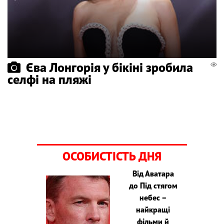
Єва Лонгорія у бікіні зробила
селфі на пляжі
ОСОБИСТІСТЬ ДНЯ
Від Аватара
до Під стягом
небес –
найкращі
фільми й