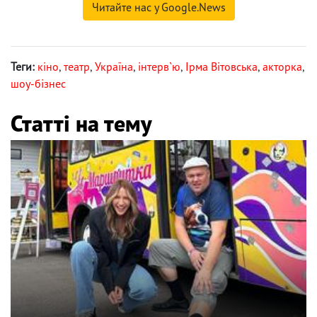
Читайте нас у Google.News
Теги:
кіно
,
театр
,
Україна
,
інтерв`ю
,
Ірма Вітовська
,
акторка
,
шоу-бізнес
Статті на тему