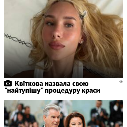
Квіткова назвала свою
"найтупішу" процедуру краси