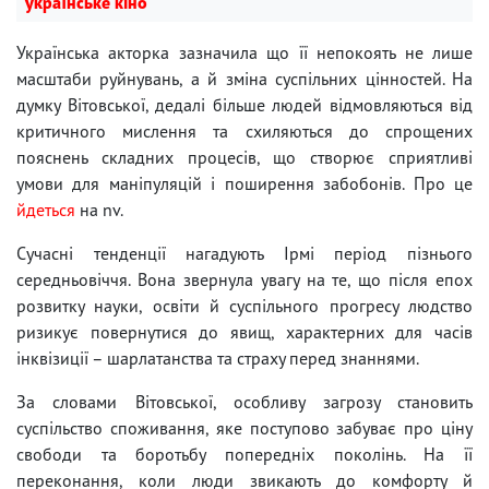
українське кіно
Українська акторка зазначила що її непокоять не лише
масштаби руйнувань, а й зміна суспільних цінностей. На
думку Вітовської, дедалі більше людей відмовляються від
критичного мислення та схиляються до спрощених
пояснень складних процесів, що створює сприятливі
умови для маніпуляцій і поширення забобонів. Про це
йдеться
на nv.
Сучасні тенденції нагадують Ірмі період пізнього
середньовіччя. Вона звернула увагу на те, що після епох
розвитку науки, освіти й суспільного прогресу людство
ризикує повернутися до явищ, характерних для часів
інквізиції – шарлатанства та страху перед знаннями.
За словами Вітовської, особливу загрозу становить
суспільство споживання, яке поступово забуває про ціну
свободи та боротьбу попередніх поколінь. На її
переконання, коли люди звикають до комфорту й