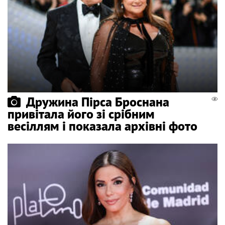
Дружина Пірса Броснана
привітала його зі срібним
весіллям і показала архівні фото